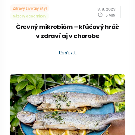
Zdravý životný štýl
8. 8. 2023
5
MIN
Názory odborníkov
Črevný mikrobióm – kľúčový hráč
v zdraví aj v chorobe
Prečítať