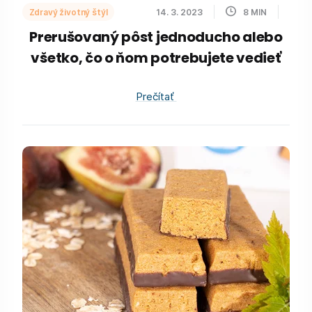
Zdravý životný štýl
14. 3. 2023
8
MIN
Prerušovaný pôst jednoducho alebo
všetko, čo o ňom potrebujete vedieť
Prečítať