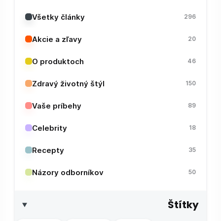
Všetky články
296
Akcie a zľavy
20
O produktoch
46
Zdravý životný štýl
150
Vaše príbehy
89
Celebrity
18
Recepty
35
Názory odborníkov
50
Štítky