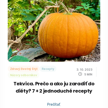
Zdravý životný štýl
Recepty
3. 10. 2023
5
MIN
Názory odborníkov
Tekvica. Prečo a ako ju zaradiť do
diéty? 7 + 2 jednoduché recepty
Prečítať