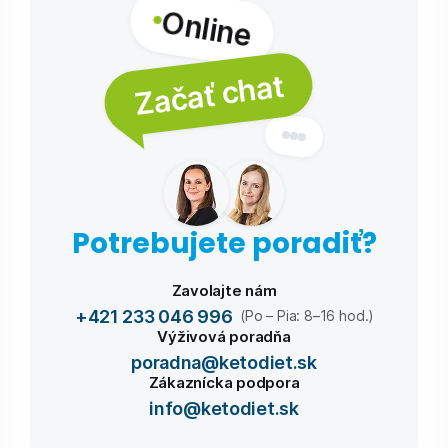
Online
Začať chat
Potrebujete poradiť?
Zavolajte nám
+421 233 046 996
(Po – Pia: 8–16 hod.)
Výživová poradňa
poradna@ketodiet.sk
Zákaznícka podpora
info@ketodiet.sk