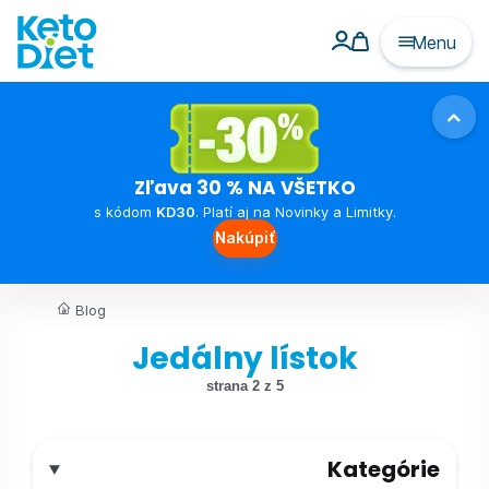
Menu
Zľava 30 % NA VŠETKO
s kódom
KD30
. Platí aj na Novinky a Limitky.
Nakúpiť
Blog
Jedálny lístok
strana 2 z 5
Kategórie