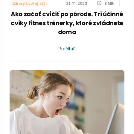
Zdravý životný štýl
21. 11. 2023
8
MIN
Ako začať cvičiť po pôrode. Tri účinné
cviky fitnes trénerky, ktoré zvládnete
doma
Prečítať