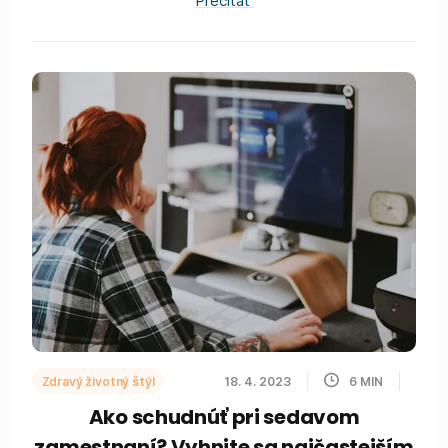
Prečítať
Zdravý životný štýl
18. 4. 2023
6
MIN
Ako schudnúť pri sedavom
zamestnaní? Vyhnite sa najčastejším