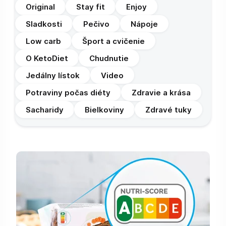
Original
Stay fit
Enjoy
Sladkosti
Pečivo
Nápoje
Low carb
Šport a cvičenie
O KetoDiet
Chudnutie
Jedálny lístok
Video
Potraviny počas diéty
Zdravie a krása
Sacharidy
Bielkoviny
Zdravé tuky