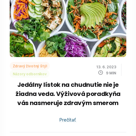
Zdravý životný štýl
13. 6. 2023
9
MIN
Názory odborníkov
Jedálny lístok na chudnutie nie je
žiadna veda. Výživová poradkyňa
vás nasmeruje zdravým smerom
Prečítať