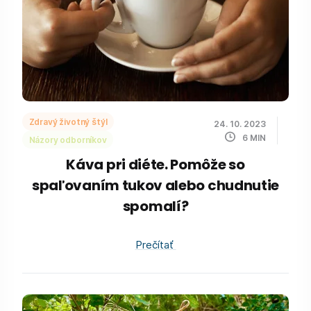
Zdravý životný štýl
24. 10. 2023
6
MIN
Názory odborníkov
Káva pri diéte. Pomôže so
spaľovaním tukov alebo chudnutie
spomalí?
Prečítať