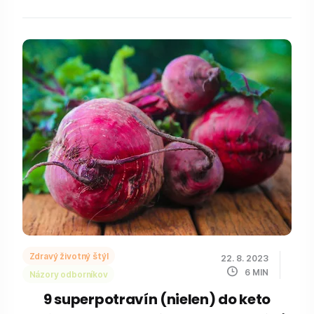
Zdravý životný štýl
22. 8. 2023
6
MIN
Názory odborníkov
9 superpotravín (nielen) do keto