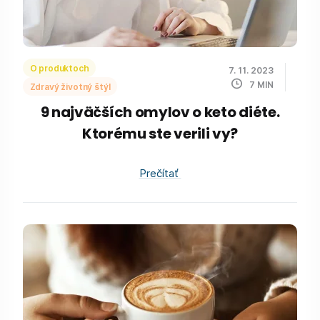
O produktoch
7. 11. 2023
7
MIN
Zdravý životný štýl
9 najväčších omylov o keto diéte.
Ktorému ste verili vy?
Prečítať