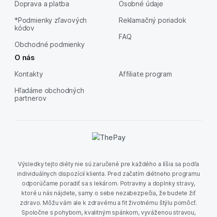
Doprava a platba
Osobné údaje
*Podmienky zľavových
Reklamačný poriadok
kódov
FAQ
Obchodné podmienky
O nás
Kontakty
Affiliate program
Hľadáme obchodných
partnerov
Výsledky tejto diéty nie sú zaručené pre každého a líšia sa podľa
individuálnych dispozícií klienta. Pred začatím diétneho programu
odporúčame poradiť sa s lekárom. Potraviny a doplnky stravy,
ktoré u nás nájdete, samy o sebe nezabezpečia, že budete žiť
zdravo. Môžu vám ale k zdravému a fit životnému štýlu pomôcť.
Spoločne s pohybom, kvalitným spánkom, vyváženou stravou,