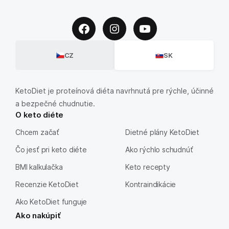
CZ
SK
KetoDiet je proteínová diéta navrhnutá pre rýchle, účinné
a bezpečné chudnutie.
O keto diéte
Chcem začať
Dietné plány KetoDiet
Čo jesť pri keto diéte
Ako rýchlo schudnúť
BMI kalkulačka
Keto recepty
Recenzie KetoDiet
Kontraindikácie
Ako KetoDiet funguje
Ako nakúpiť