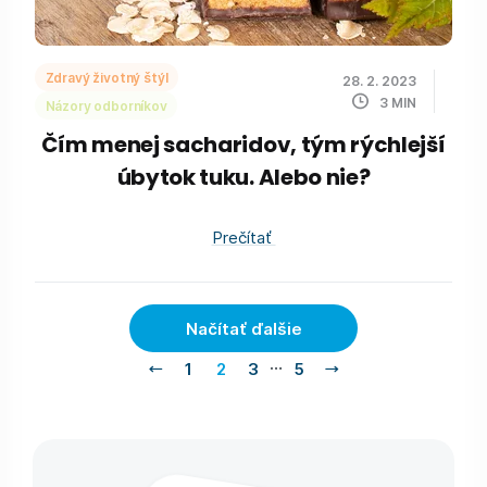
Zdravý životný štýl
28. 2. 2023
3
MIN
Názory odborníkov
Čím menej sacharidov, tým rýchlejší
úbytok tuku. Alebo nie?
Prečítať
Načítať ďalšie
…
1
2
3
5