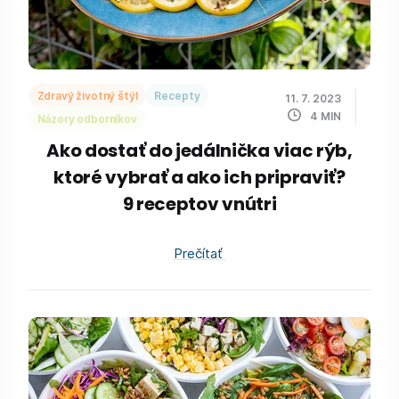
Zdravý životný štýl
Recepty
11. 7. 2023
4
MIN
Názory odborníkov
Ako dostať do jedálnička viac rýb,
ktoré vybrať a ako ich pripraviť?
9 receptov vnútri
Prečítať