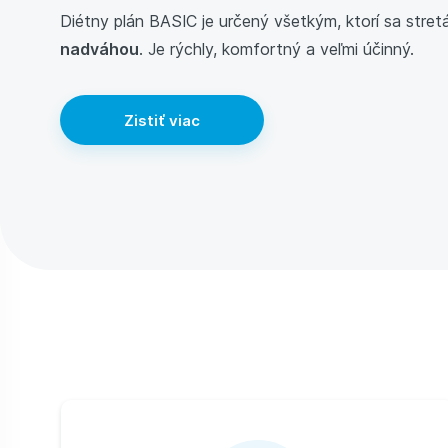
Diétny plán BASIC je určený všetkým, ktorí sa stret
nadváhou
. Je rýchly, komfortný a veľmi účinný.
Zistiť viac
Výhody diétneho plánu BASIC