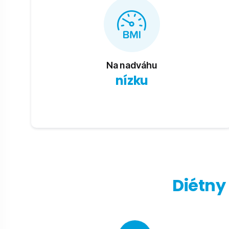
Na nadváhu
nízku
Diétny