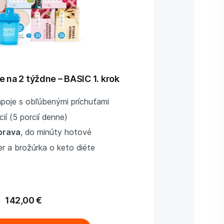
e na 2 týždne – BASIC 1. krok
poje s obľúbenými príchuťami
cií (5 porcií denne)
prava
, do minúty hotové
r a brožúrka o keto diéte
142,00 €