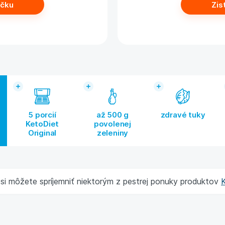
íčku
Zis
5 porcií
až 500 g
zdravé tuky
KetoDiet
povolenej
Original
zeleniny
 si môžete spríjemniť niektorým z pestrej ponuky produktov
K