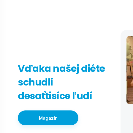
Vďaka našej diéte
schudli
desaťtisíce ľudí
Magazín