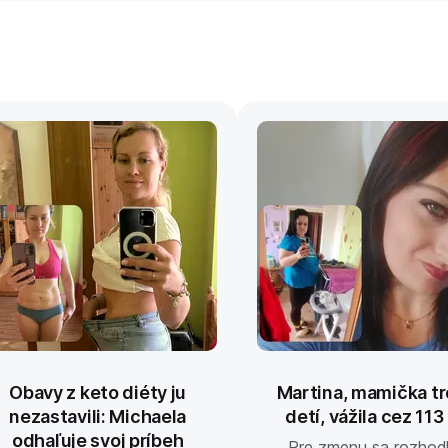
Obavy z keto diéty ju
Martina, mamička t
nezastavili: Michaela
detí, vážila cez 113
odhaľuje svoj príbeh
Pre zmenu sa rozhod