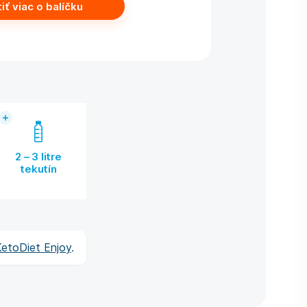
tiť viac o balíčku
2 – 3 litre
tekutín
etoDiet Enjoy
.