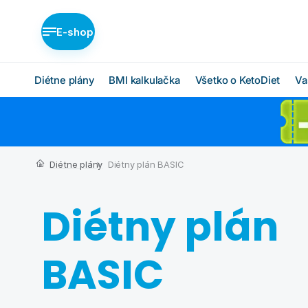
E-shop
Diétne plány
BMI kalkulačka
Všetko o KetoDiet
Va
Diétne plány KetoDiet
Ako KetoDiet funguje
O proteínovej diéte
Nízka nadváha (BASIC)
Diétne plány
Diétny plán BASIC
Ketóza
Stredná nadváha
(MEDIUM)
Chcem začať
Diétny plán
Vysoká nadváha
BMI kalkulačka
(INTENSE)
Čo budem jesť
BASIC
Ktorý plán je pre mňa?