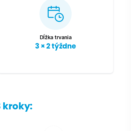
Dĺžka trvania
3 × 2 týždne
 kroky: