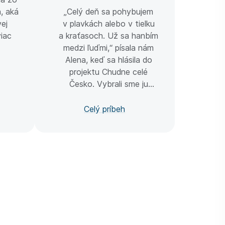
najobľúbe
, aká
„Celý deň sa pohybujem
vej
v plavkách alebo v tielku
viac
a kraťasoch. Už sa hanbím
medzi ľuďmi,“ písala nám
Alena, keď sa hlásila do
projektu Chudne celé
Česko. Vybrali sme ju
a ona všetkým ukázala, že
vek je naozaj iba číslo.
Celý príbeh