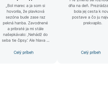
„Bol marec a ja som si
dňa na deň. Prezrádza
hovorila, že plavková
bola jej cesta k no
sezóna bude zase raz
postave a čo ju naj
pekná hanba. Zavodnené
prekvapilo.
a pribraté ja mi stále
našepkávalo: ‚Nehádž do
seba tie čipsy.' Ale hlava si
to aj tak urobila po
svojom.“ Takto Michaela
Celý príbeh
Celý príbeh
opisuje svoje pocity, než
narazila na kolegu, ktorý jej
pomohol otvoriť oči. Bol
pripravený na leto, a to na
chudnutie „poštuchlo“ aj
ju.