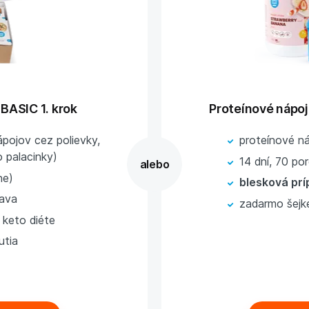
 BASIC 1. krok
Proteínové nápoj
pojov cez polievky,
proteínové ná
o palacinky)
14 dní, 70 por
ne)
blesková prí
rava
zadarmo šejke
 keto diéte
utia