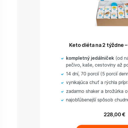
Keto diéta na 2 týždne –
kompletný jedálniček
(od ná
pečivo, kaše, cestoviny až p
14 dní, 70 porcií (5 porcií den
vynikajúca chuť a rýchla príp
zadarmo shaker a brožúrka o
najobľúbenejší spôsob chudn
228,00 €