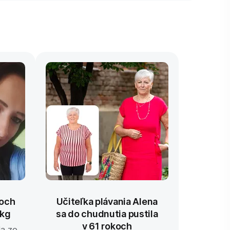
Keto diét
pestrý je
pečivo, k
14 dní, 56
roch
Učiteľka plávania Alena
 kg
sa do chudnutia pustila
vynikajúca
v 61 rokoch
la zo