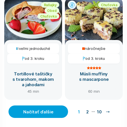
Raňajky
Chuťovka
Obed
Chuťovka
veľmi jednoduché
náročnejšie
od 3. kroku
od 3. kroku
Tortillové taštičky
Müsli muffiny
s tvarohom, makom
s mascarpone
a jahodami
45 min
60 min
…
Načítať ďalšie
1
2
10