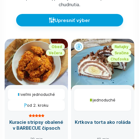
chudnutia.
Upresniť výber
Obed
Raňajky
Večera
Svačina
Chuťovka
veľmi jednoduché
jednoduché
od 2. kroku
Kuracie stripsy obalené
Krtkova torta ako roláda
v BARBECUE čipsoch
30 min
40 min