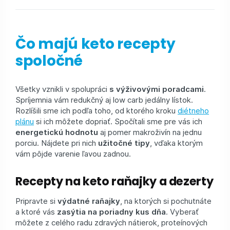
Čo majú keto recepty
spoločné
Všetky vznikli v spolupráci
s výživovými poradcami
.
Spríjemnia vám redukčný aj low carb jedálny lístok.
Rozlíšili sme ich podľa toho, od ktorého kroku
diétneho
plánu
si ich môžete dopriať. Spočítali sme pre vás ich
energetickú hodnotu
aj pomer makroživín na jednu
porciu. Nájdete pri nich
užitočné tipy
, vďaka ktorým
vám pôjde varenie ľavou zadnou.
Recepty na keto raňajky a dezerty
Pripravte si
výdatné raňajky
, na ktorých si pochutnáte
a ktoré vás
zasýtia na poriadny kus dňa
. Vyberať
môžete z celého radu zdravých nátierok, proteínových