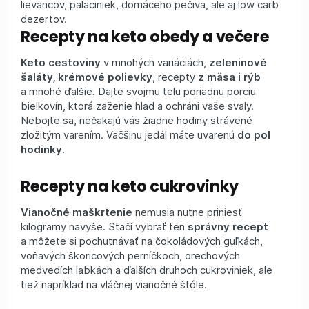
lievancov, palaciniek, domáceho pečiva, ale aj low carb
dezertov.
Recepty na keto obedy a večere
Keto cestoviny
v mnohých variáciách,
zeleninové
šaláty, krémové polievky
, recepty
z mäsa i rýb
a mnohé ďalšie. Dajte svojmu telu poriadnu porciu
bielkovín, ktorá zaženie hlad a ochráni vaše svaly.
Nebojte sa, nečakajú vás žiadne hodiny strávené
zložitým varením. Väčšinu jedál máte uvarenú
do pol
hodinky
.
Recepty na keto cukrovinky
Vianočné maškrtenie
nemusia nutne priniesť
kilogramy navyše. Stačí vybrať ten
správny recept
a môžete si pochutnávať na čokoládových guľkách,
voňavých škoricových perníčkoch, orechových
medvedích labkách a ďalších druhoch cukroviniek, ale
tiež napríklad na vláčnej vianočné štóle.