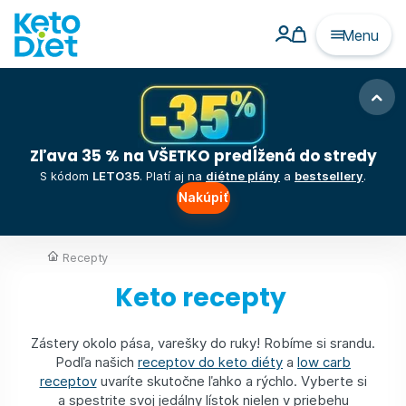
Menu
Zľava 35 % na VŠETKO predĺžená do stredy
S kódom
LETO35
. Platí aj na
diétne plány
a
bestsellery
.
Nakúpiť
Recepty
Keto recepty
Zástery okolo pása, varešky do ruky! Robíme si srandu.
Podľa našich
receptov do keto diéty
a
low carb
receptov
uvaríte skutočne ľahko a rýchlo. Vyberte si
a spestrite svoj jedálny lístok nielen v priebehu