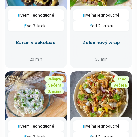
veľmi jednoduché
veľmi jednoduché
od 3. kroku
od 2. kroku
Banán v čokoláde
Zeleninový wrap
20 min
30 min
Raňajky
Obed
Večera
Večera
Svačina
veľmi jednoduché
veľmi jednoduché
od 3. kroku
od 2. kroku