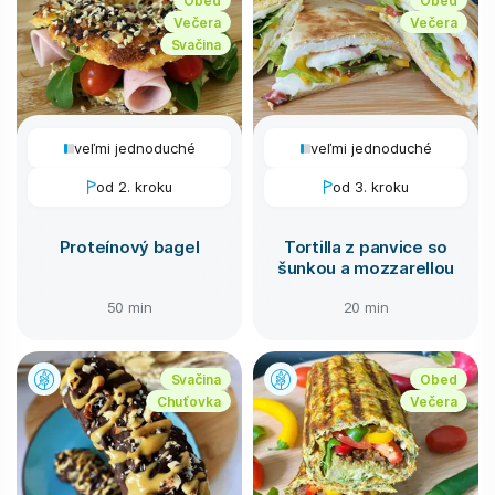
Večera
Večera
Svačina
veľmi jednoduché
veľmi jednoduché
od 2. kroku
od 3. kroku
Proteínový bagel
Tortilla z panvice so
šunkou a mozzarellou
50 min
20 min
Svačina
Obed
Chuťovka
Večera