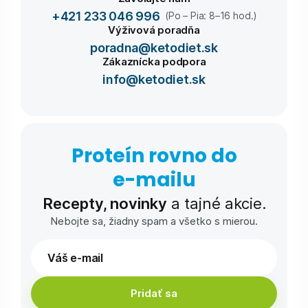
+421 233 046 996
(Po – Pia: 8–16 hod.)
Výživová poradňa
poradna@ketodiet.sk
Zákaznícka podpora
info@ketodiet.sk
Proteín rovno do
e-⁠mailu
Recepty, novinky
a tajné akcie.
Nebojte sa, žiadny spam a všetko s mierou.
Pridať sa