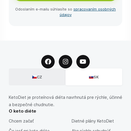
Odoslaním e-⁠mailu súhlasíte so
spracovaním osobných
údajov
CZ
SK
KetoDiet je proteínová diéta navrhnutá pre rýchle, účinné
a bezpečné chudnutie.
O keto diéte
Chcem začať
Dietné plány KetoDiet
Čo jesť pri keto diéte
Ako rýchlo schudnúť