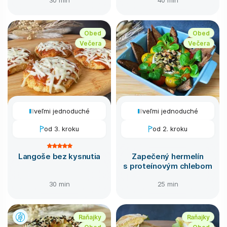
Obed
Obed
Večera
Večera
veľmi jednoduché
veľmi jednoduché
od 3. kroku
od 2. kroku
Langoše bez kysnutia
Zapečený hermelín
s proteínovým chlebom
30 min
25 min
Raňajky
Raňajky
Obed
Obed