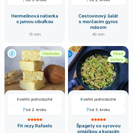
Hermelínová nátierka
Cestovinový šalát
s jarnou cibuľkou
s morčacím gyros
mäsom
15 min
40 min
Chuťovka
Obed
Večera
veľmi jednoduché
veľmi jednoduché
od 2. kroku
od 3. kroku
Fit rezy Rafaelo
Špagety so syrovou
omáčkou a kuracím