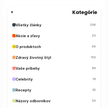
Kategórie
Všetky články
296
Akcie a zľavy
20
O produktoch
46
Zdravý životný štýl
150
Vaše príbehy
89
Celebrity
18
Recepty
35
Názory odborníkov
50