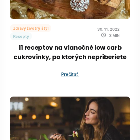
Zdravý životný štýl
30. 11. 2022
3
MIN
Recepty
11 receptov na vianočné low carb
cukrovinky, po ktorých nepriberiete
Prečítať