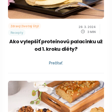
Zdravý životný štýl
28. 3. 2024
3
MIN
Recepty
Ako vylepšiť proteínovú palacinku už
od 1. kroku diéty?
Prečítať