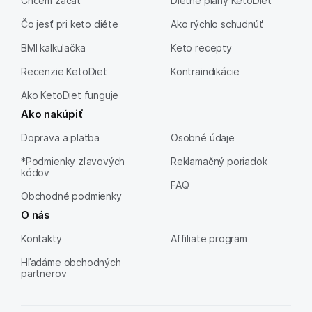
Chcem začať
Dietné plány KetoDiet
Čo jesť pri keto diéte
Ako rýchlo schudnúť
BMI kalkulačka
Keto recepty
Recenzie KetoDiet
Kontraindikácie
Ako KetoDiet funguje
Ako nakúpiť
Doprava a platba
Osobné údaje
*Podmienky zľavových
Reklamačný poriadok
kódov
FAQ
Obchodné podmienky
O nás
Kontakty
Affiliate program
Hľadáme obchodných
partnerov