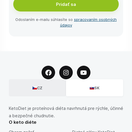
Pridať sa
Odoslaním e-⁠mailu súhlasíte so
spracovaním osobných
údajov
CZ
SK
KetoDiet je proteínová diéta navrhnutá pre rýchle, účinné
a bezpečné chudnutie.
O keto diéte