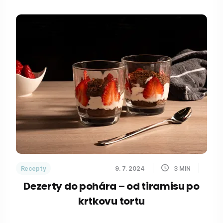
Recepty
9. 7. 2024
3
MIN
Dezerty do pohára – od tiramisu po
krtkovu tortu