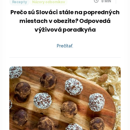
8
MIN
Recepty
Názory odborníkov
Prečo sú Slováci stále na popredných
miestach v obezite? Odpovedá
výživová poradkyňa
Prečítať