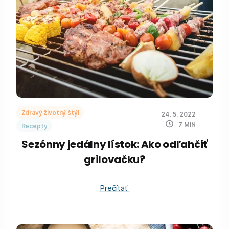
Zdravý životný štýl
24. 5. 2022
7
MIN
Recepty
Sezónny jedálny lístok: Ako odľahčiť
grilovačku?
Prečítať