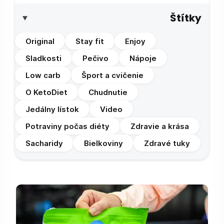
Štítky
Original
Stay fit
Enjoy
Sladkosti
Pečivo
Nápoje
Low carb
Šport a cvičenie
O KetoDiet
Chudnutie
Jedálny lístok
Video
Potraviny počas diéty
Zdravie a krása
Sacharidy
Bielkoviny
Zdravé tuky