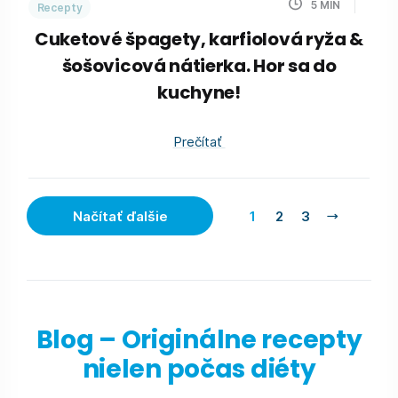
5
MIN
Recepty
Cuketové špagety, karfiolová ryža &
šošovicová nátierka. Hor sa do
kuchyne!
Prečítať
Načítať ďalšie
1
2
3
Blog – Originálne recepty
nielen počas diéty