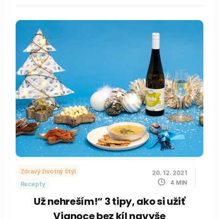
Zdravý životný štýl
20. 12. 2021
4
MIN
Recepty
Už nehreším!“ 3 tipy, ako si užiť
Vianoce bez kíl navyše