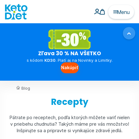
Menu
Zľava 30 % NA VŠETKO
s kódom
KD30
. Platí aj na Novinky a Limitky.
Nakúpiť
Blog
Recepty
Pátrate po receptech, podľa ktorých môžete variť nielen
v priebehu chudnutia? Takých máme pre vás množstvo!
Inšpirujte sa a pripravte si vynikajúce zdravé jedlá.