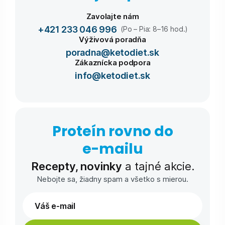
Zavolajte nám
+421 233 046 996
(Po – Pia: 8–16 hod.)
Výživová poradňa
poradna@ketodiet.sk
Zákaznícka podpora
info@ketodiet.sk
Proteín rovno do
e-⁠mailu
Recepty, novinky
a tajné akcie.
Nebojte sa, žiadny spam a všetko s mierou.