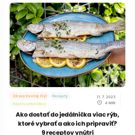
Zdravý životný štýl
Recepty
11. 7. 2023
4
MIN
Názory odborníkov
Ako dostať do jedálnička viac rýb,
ktoré vybrať a ako ich pripraviť?
9 receptov vnútri