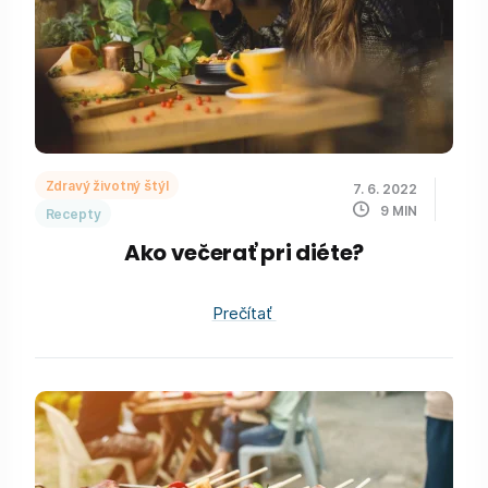
Zdravý životný štýl
7. 6. 2022
9
MIN
Recepty
Ako večerať pri diéte?
Prečítať