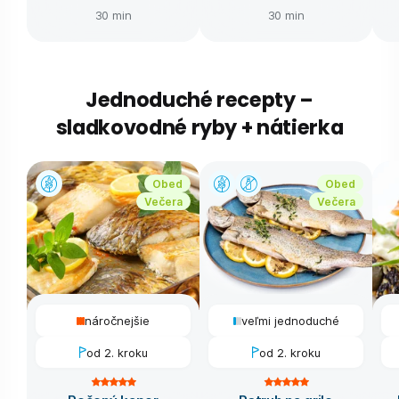
30 min
30 min
Jednoduché recepty –
sladkovodné ryby + nátierka
Obed
Obed
Večera
Večera
náročnejšie
veľmi jednoduché
od 2. kroku
od 2. kroku