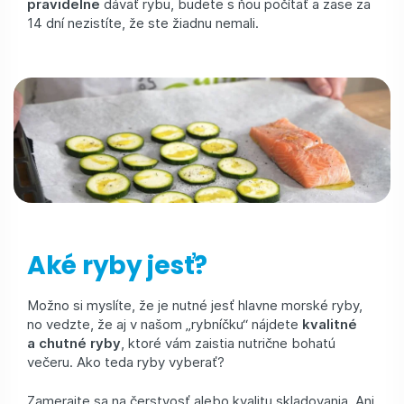
pravidelne
dávať rybu, budete s ňou počítať a zase za
14 dní nezistíte, že ste žiadnu nemali.
Aké ryby jesť?
Možno si myslíte, že je nutné jesť hlavne morské ryby,
no vedzte, že aj v našom „rybníčku“ nájdete
kvalitné
a chutné ryby
, ktoré vám zaistia nutrične bohatú
večeru. Ako teda ryby vyberať?
Zamerajte sa na čerstvosť alebo kvalitu skladovania. Ani