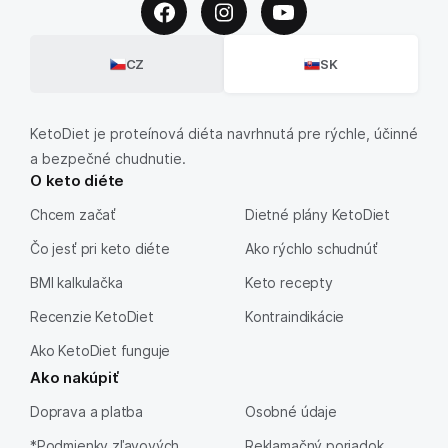
CZ
SK
KetoDiet je proteínová diéta navrhnutá pre rýchle, účinné
a bezpečné chudnutie.
O keto diéte
Chcem začať
Dietné plány KetoDiet
Čo jesť pri keto diéte
Ako rýchlo schudnúť
BMI kalkulačka
Keto recepty
Recenzie KetoDiet
Kontraindikácie
Ako KetoDiet funguje
Ako nakúpiť
Doprava a platba
Osobné údaje
*Podmienky zľavových
Reklamačný poriadok