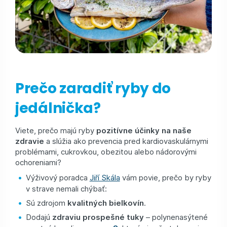
Prečo zaradiť ryby do
jedálnička?
Viete, prečo majú ryby
pozitívne účinky na naše
zdravie
a slúžia ako prevencia pred kardiovaskulárnymi
problémami, cukrovkou, obezitou alebo nádorovými
ochoreniami?
Výživový poradca
Jiří Skála
vám povie, prečo by ryby
v strave nemali chýbať:
Sú zdrojom
kvalitných bielkovín
.
Dodajú
zdraviu prospešné tuky
– polynenasýtené