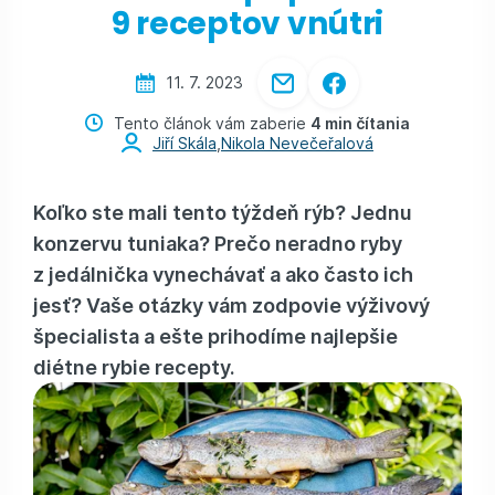
9 receptov vnútri
11. 7. 2023
Tento článok vám zaberie
4 min čítania
Jiří Skála
,
Nikola Nevečeřalová
Koľko ste mali tento týždeň rýb? Jednu
konzervu tuniaka? Prečo neradno ryby
z jedálnička vynechávať a ako často ich
jesť? Vaše otázky vám zodpovie výživový
špecialista a ešte prihodíme najlepšie
diétne rybie recepty.