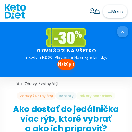
Menu
Zľava 30 % NA VŠETKO
s kódom
KD30
. Platí aj na Novinky a Limitky.
Nakúpiť
...
Zdravý životný štýl
Zdravý životný štýl
Recepty
Názory odborníkov
Ako dostať do jedálnička
viac rýb, ktoré vybrať
a ako ich pripraviť?