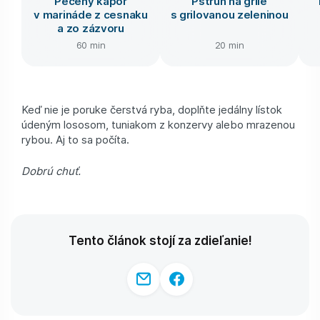
Pečený kapor
Pstruh na grile
v marináde z cesnaku
s grilovanou zeleninou
a zo zázvoru
60 min
20 min
Keď nie je poruke čerstvá ryba, doplňte jedálny lístok
údeným lososom, tuniakom z konzervy alebo mrazenou
rybou. Aj to sa počíta.
Dobrú chuť.
Tento článok stojí za zdieľanie!