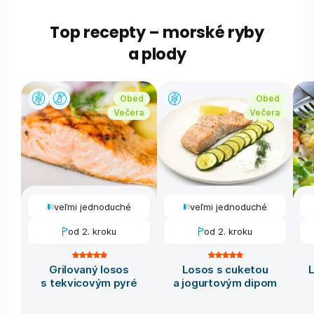
Top recepty – morské ryby
a plody
Obed
Obed
Večera
Večera
veľmi jednoduché
veľmi jednoduché
od 2. kroku
od 2. kroku
Grilovaný losos
Losos s cuketou
s tekvicovým pyré
a jogurtovým dipom