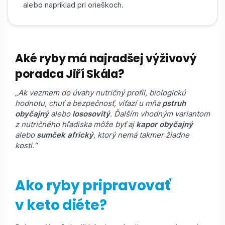
alebo napríklad pri orieškoch.
Aké ryby má najradšej výživový
poradca Jiří Skála?
„Ak vezmem do úvahy nutričný profil, biologickú
hodnotu, chuť a bezpečnosť, víťazí u mňa
pstruh
obyčajný
alebo
lososovitý
. Ďalším vhodným variantom
z nutričného hľadiska môže byť aj
kapor obyčajný
alebo
sumček africký
, ktorý nemá takmer žiadne
kosti.“
Ako ryby pripravovať
v keto diéte?