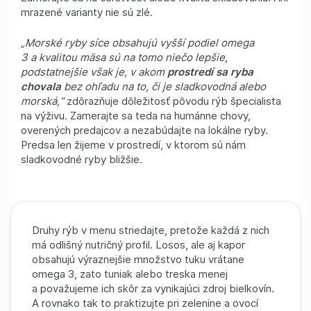
mrazené varianty nie sú zlé.
„Morské ryby síce obsahujú vyšší podiel omega
3 a kvalitou mäsa sú na tomo niečo lepšie,
podstatnejšie však je, v akom
prostredí sa ryba
chovala
bez ohľadu na to, či je sladkovodná alebo
morská,“
zdôrazňuje dôležitosť pôvodu rýb špecialista
na výživu. Zamerajte sa teda na humánne chovy,
overených predajcov a nezabúdajte na lokálne ryby.
Predsa len žijeme v prostredí, v ktorom sú nám
sladkovodné ryby bližšie.
Druhy rýb v menu striedajte, pretože každá z nich
má odlišný nutričný profil. Losos, ale aj kapor
obsahujú výraznejšie množstvo tuku vrátane
omega 3, zato tuniak alebo treska menej
a považujeme ich skôr za vynikajúci zdroj bielkovín.
A rovnako tak to praktizujte pri zelenine a ovocí