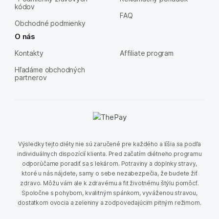
kódov
FAQ
Obchodné podmienky
O nás
Kontakty
Affiliate program
Hľadáme obchodných
partnerov
Výsledky tejto diéty nie sú zaručené pre každého a líšia sa podľa
individuálnych dispozícií klienta. Pred začatím diétneho programu
odporúčame poradiť sa s lekárom. Potraviny a doplnky stravy,
ktoré u nás nájdete, samy o sebe nezabezpečia, že budete žiť
zdravo. Môžu vám ale k zdravému a fit životnému štýlu pomôcť.
Spoločne s pohybom, kvalitným spánkom, vyváženou stravou,
dostatkom ovocia a zeleniny a zodpovedajúcim pitným režimom.