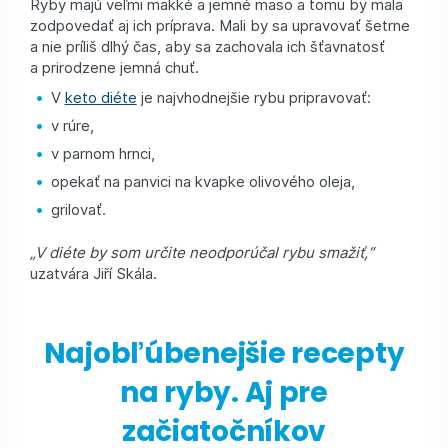
Ryby majú veľmi mäkké a jemné mäso a tomu by mala
zodpovedať aj ich príprava. Mali by sa upravovať šetrne
a nie príliš dlhý čas, aby sa zachovala ich šťavnatosť
a prirodzene jemná chuť.
V
keto diéte
je najvhodnejšie rybu pripravovať:
v rúre,
v parnom hrnci,
opekať na panvici na kvapke olivového oleja,
grilovať.
„V diéte by som určite neodporúčal rybu smažiť,“
uzatvára Jiří Skála.
Najobľúbenejšie recepty
na ryby. Aj pre
začiatočníkov