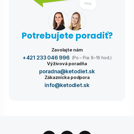
Potrebujete poradiť?
Zavolajte nám
+421 233 046 996
(Po – Pia: 8–16 hod.)
Výživová poradňa
poradna@ketodiet.sk
Zákaznícka podpora
info@ketodiet.sk