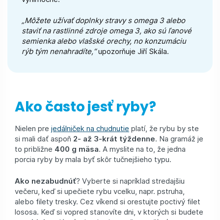
„Môžete užívať doplnky stravy s omega 3 alebo
staviť na rastlinné zdroje omega 3, ako sú ľanové
semienka alebo vlašské orechy, no konzumáciu
rýb tým nenahradíte,“
upozorňuje Jiří Skála.
Ako často jesť ryby?
Nielen pre
jedálniček na chudnutie
platí, že rybu by ste
si mali dať aspoň
2- až 3-krát týždenne
. Na gramáž je
to približne
400 g mäsa
. A myslite na to, že jedna
porcia ryby by mala byť skôr tučnejšieho typu.
Ako nezabudnúť
? Vyberte si napríklad stredajšiu
večeru, keď si upečiete rybu vcelku, napr. pstruha,
alebo filety tresky. Cez víkend si orestujte poctivý filet
lososa. Keď si vopred stanovíte dni, v ktorých si budete