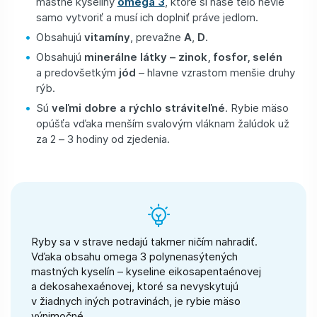
mastné kyseliny
omega 3
, ktoré si naše telo nevie
samo vytvoriť a musí ich doplniť práve jedlom.
Obsahujú
vitamíny
, prevažne
A
,
D
.
Obsahujú
minerálne látky – zinok, fosfor, selén
a predovšetkým
jód
– hlavne vzrastom menšie druhy
rýb.
Sú
veľmi dobre a rýchlo stráviteľné
. Rybie mäso
opúšťa vďaka menším svalovým vláknam žalúdok už
za 2 – 3 hodiny od zjedenia.
Ryby sa v strave nedajú takmer ničím nahradiť.
Vďaka obsahu omega 3 polynenasýtených
mastných kyselín – kyseline eikosapentaénovej
a dekosahexaénovej, ktoré sa nevyskytujú
v žiadnych iných potravinách, je rybie mäso
výnimočné.