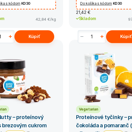
íka s kódom
KD30
Do košíka s kódom
KD30
21,42 €
om
Skladom
42,84 €
/kg
9
Kúpiť
Kúpiť
rian
Vegetarian
utty – proteínový
Proteínové tyčinky – p
s brezovým cukrom
čokoláda a pomaranč (