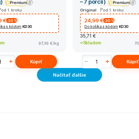
g)
– 7 porcií)
Premium
Premium
od 1. kroku
Original
od 1. kroku
9 €
24,99 €
-30
%
-30
%
íka s kódom
KD30
Do košíka s kódom
KD30
35,71 €
om
Skladom
97,36 €
/kg
70
Kúpiť
Kúpiť
Načítať ďalšie