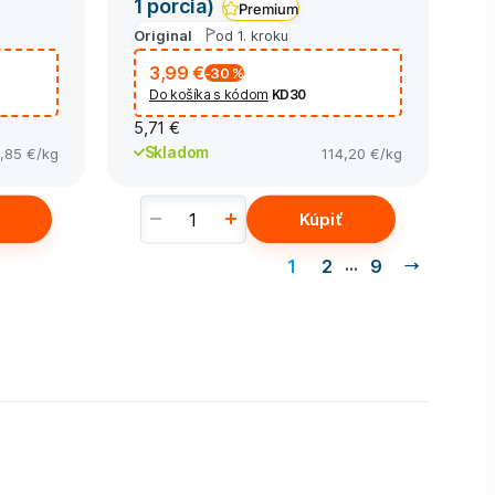
1 porcia)
Premium
Original
od 1. kroku
3,99 €
-30
%
Do košíka s kódom
KD30
5,71 €
Skladom
,85 €
/kg
114,20 €
/kg
Kúpiť
…
1
2
9