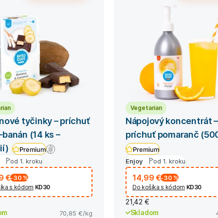
rian
Vegetarian
nové tyčinky – príchuť
Nápojový koncentrát 
banán (14 ks –
príchuť pomaranč (500
ií)
Premium
Premium
Enjoy
od 1. kroku
od 1. kroku
9 €
14,99 €
-30
%
-30
%
íka s kódom
KD30
Do košíka s kódom
KD30
21,42 €
om
Skladom
70,85 €
/kg