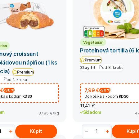
Vegetarian
rian
Proteínová tortilla (6 k
nový croissant
Premium
ládovou náplňou (1 ks
Stay fit
od 3. kroku
rcia)
Premium
od 1. kroku
 €
7,99 €
-30
%
-30
%
íka s kódom
KD30
Do košíka s kódom
KD30
11,42 €
om
Skladom
87,85 €
/kg
4
Kúpiť
Kúpiť