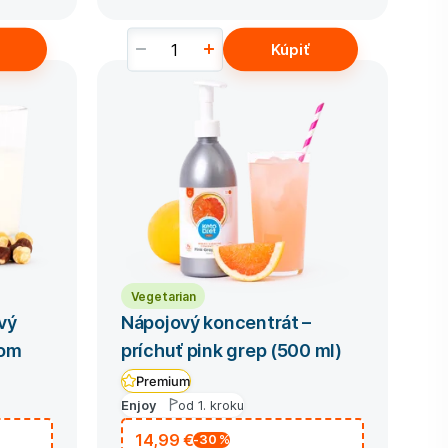
Kúpiť
Vegetarian
vý
Nápojový koncentrát –
rom
príchuť pink grep (500 ml)
Premium
Enjoy
od 1. kroku
14,99 €
-30
%