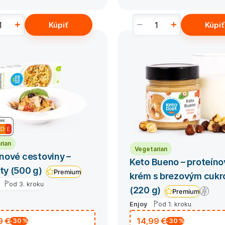
Kúpiť
Kúpiť
rian
Vegetarian
nové cestoviny –
Keto Bueno – proteíno
ty (500 g)
Premium
krém s brezovým cuk
od 3. kroku
(220 g)
Premium
Enjoy
od 1. kroku
9 €
14,99 €
-30
%
-30
%