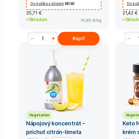
Do košíka s kódom
KD30
Do koš
35,71 €
21,42 €
Skladom
Sklad
70,85 €
/kg
Kúpiť
Vegetarian
Vegeta
Nápojový koncentrát –
Keto N
príchuť citrón-limeta
krém 