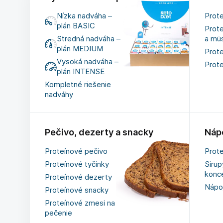
Nízka nadváha –
Prot
plán BASIC
Prote
Stredná nadváha –
a müs
plán MEDIUM
Prot
Vysoká nadváha –
Prot
plán INTENSE
Kompletné riešenie
nadváhy
Pečivo, dezerty a snacky
Náp
Proteínové pečivo
Prot
Proteínové tyčinky
Sirup
konc
Proteínové dezerty
Nápo
Proteínové snacky
Proteínové zmesi na
pečenie