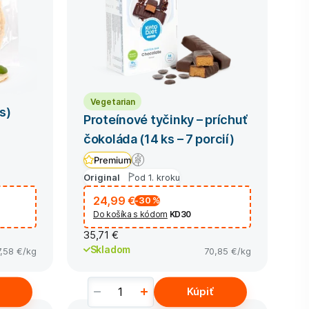
Vegetarian
s)
Proteínové tyčinky – príchuť
čokoláda (14 ks – 7 porcií)
Premium
Original
od 1. kroku
24,99 €
-30
%
Do košíka s kódom
KD30
35,71 €
Skladom
7,58 €
/kg
70,85 €
/kg
Kúpiť