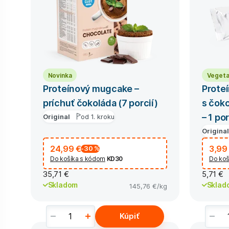
Novinka
Vegeta
Proteínový mugcake –
Proteí
príchuť čokoláda (7 porcií)
s čoko
– 1 po
Original
od 1. kroku
Original
24,99 €
3,99
-30
%
Do košíka s kódom
KD30
Do koš
35,71 €
5,71 €
Skladom
Sklad
145,76 €
/kg
Kúpiť