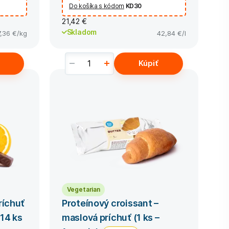
Do košíka s kódom
KD30
21,42 €
Skladom
7,36 €
/kg
42,84 €
/l
Kúpiť
Vegetarian
ríchuť
Proteínový croissant –
14 ks
maslová príchuť (1 ks –