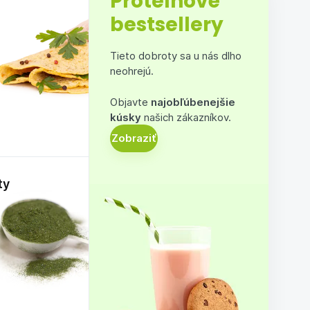
Proteínové
bestsellery
Tieto dobroty sa u nás dlho
neohrejú.
Objavte
najobľúbenejšie
kúsky
našich zákazníkov.
Zobraziť
ty