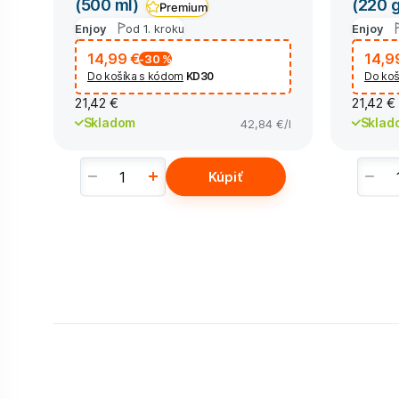
(500 ml)
(220 
Premium
Enjoy
od 1. kroku
Enjoy
14,99 €
14,9
-30
%
Do košíka s kódom
KD30
Do koš
21,42 €
21,42 €
Skladom
Sklad
42,84 €
/l
Kúpiť