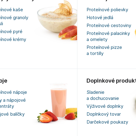
eínové kaše
Proteínové polievky
ínové granoly
Hotové jedlá
li
Proteínové cestoviny
eínové pyré
Proteínové palacinky
eínové krémy
a omelety
Proteínové pizze
a tortilly
oje
Doplnkové produk
eínové nápoje
Sladenie
a dochucovanie
y a nápojové
entráty
Výživové doplnky
jové balíčky
Doplnkový tovar
Darčekové poukazy