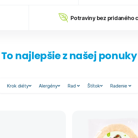
Potraviny bez pridaného 
To najlepšie z našej ponuky
Krok diéty
Alergény
Rad
Štítok
Radenie