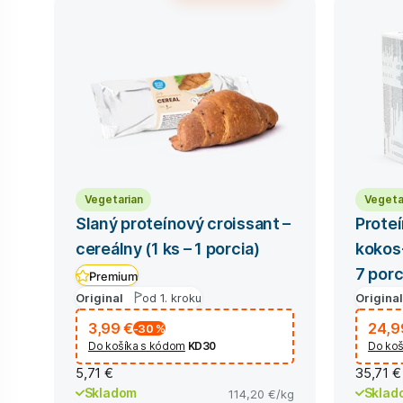
Vegetarian
Vegeta
Slaný proteínový croissant –
Proteí
cereálny (1 ks – 1 porcia)
kokos-
7 porc
Premium
Original
od 1. kroku
Original
3,99 €
24,9
-30
%
Do košíka s kódom
KD30
Do koš
5,71 €
35,71 €
Skladom
Sklad
114,20 €
/kg