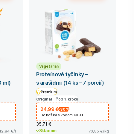
Vegetarian
–
Proteínové tyčinky –
 ml)
s arašidmi (14 ks – 7 porcií)
Premium
Original
od 1. kroku
24,99 €
-30
%
Do košíka s kódom
KD30
35,71 €
Skladom
42,84 €
/l
70,85 €
/kg