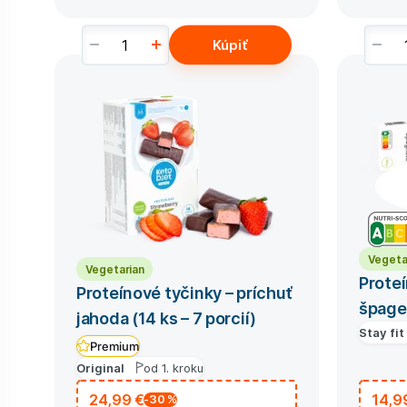
Kúpiť
Vegeta
Vegetarian
Proteí
Proteínové tyčinky – príchuť
špage
jahoda (14 ks – 7 porcií)
Stay fit
Premium
Original
od 1. kroku
24,99 €
14,9
-30
%