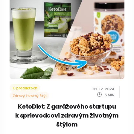
O produktoch
31. 12. 2024
5
MIN
Zdravý životný štýl
KetoDiet: Z garážového startupu
k sprievodcovi zdravým životným
štýlom