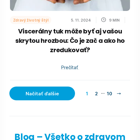
Zdravý životný štýl
5. 11. 2024
9
MIN
Viscerálny tuk môže byť aj vašou
skrytou hrozbou: Čo je zač a ako ho
zredukovať?
Prečítať
…
Načítať ďalšie
1
2
10
Blog – Všetko o zdravom