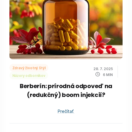
Zdravý životný štýl
28. 7. 2025
6
MIN
Názory odborníkov
Berberín: prírodná odpoveď na
(redukčný) boom injekcií?
Prečítať