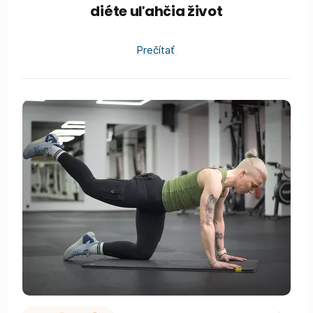
diéte uľahčia život
Prečítať