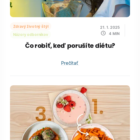
Zdravý životný štýl
21. 1. 2025
4
MIN
Názory odborníkov
Čo robiť, keď porušíte diétu?
Prečítať