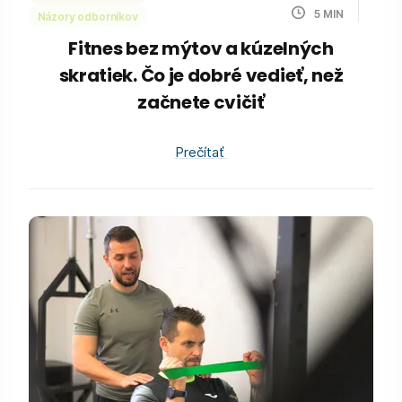
5
MIN
Názory odborníkov
Fitnes bez mýtov a kúzelných
skratiek. Čo je dobré vedieť, než
začnete cvičiť
Prečítať