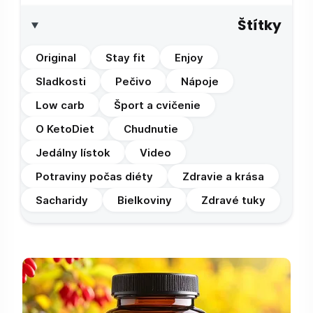
Štítky
Original
Stay fit
Enjoy
Sladkosti
Pečivo
Nápoje
Low carb
Šport a cvičenie
O KetoDiet
Chudnutie
Jedálny lístok
Video
Potraviny počas diéty
Zdravie a krása
Sacharidy
Bielkoviny
Zdravé tuky