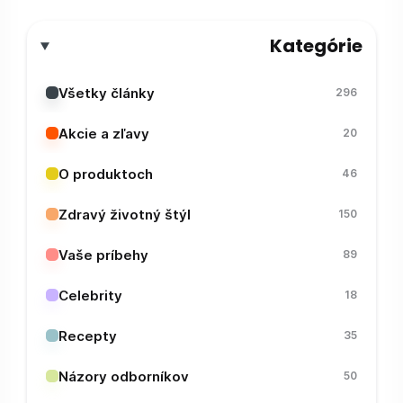
Kategórie
Všetky články
296
Akcie a zľavy
20
O produktoch
46
Zdravý životný štýl
150
Vaše príbehy
89
Celebrity
18
Recepty
35
Názory odborníkov
50