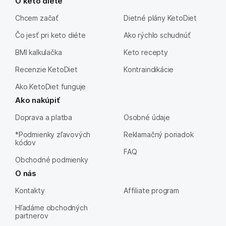
O keto diéte
Chcem začať
Dietné plány KetoDiet
Čo jesť pri keto diéte
Ako rýchlo schudnúť
BMI kalkulačka
Keto recepty
Recenzie KetoDiet
Kontraindikácie
Ako KetoDiet funguje
Ako nakúpiť
Doprava a platba
Osobné údaje
*Podmienky zľavových
Reklamačný poriadok
kódov
FAQ
Obchodné podmienky
O nás
Kontakty
Affiliate program
Hľadáme obchodných
partnerov