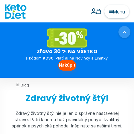
Menu
Zľava 30 % NA VŠETKO
s kódom
KD30
. Platí aj na Novinky a Limitky.
Nakúpiť
Blog
Zdravý životný štýl
Zdravý životný štýl nie je len o správne nastavenej
strave. Patrí k nemu tiež pravidelný pohyb, kvalitný
spánok a psychická pohoda. Inšpirujte sa našimi tipmi.