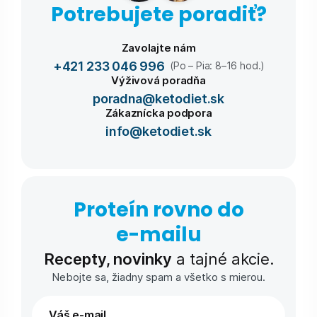
Potrebujete poradiť?
Zavolajte nám
+421 233 046 996
(Po – Pia: 8–16 hod.)
Výživová poradňa
poradna@ketodiet.sk
Zákaznícka podpora
info@ketodiet.sk
Proteín rovno do
e-⁠mailu
Recepty, novinky
a tajné akcie.
Nebojte sa, žiadny spam a všetko s mierou.