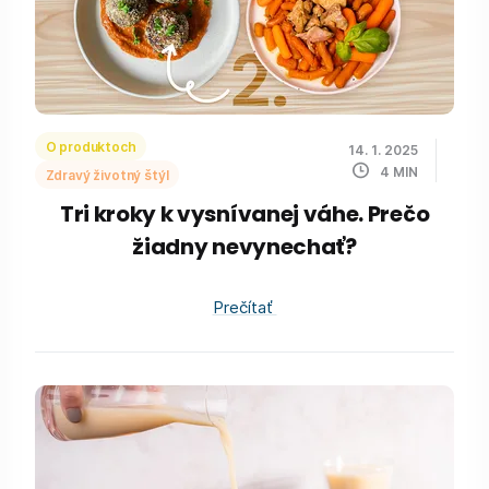
O produktoch
14. 1. 2025
4
MIN
Zdravý životný štýl
Tri kroky k vysnívanej váhe. Prečo
žiadny nevynechať?
Prečítať