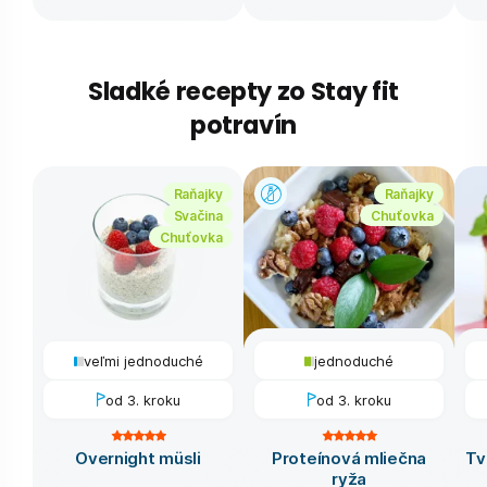
Sladké recepty zo Stay fit
potravín
Raňajky
Raňajky
Svačina
Chuťovka
Chuťovka
veľmi jednoduché
jednoduché
od 3. kroku
od 3. kroku
Overnight müsli
Proteínová mliečna
Tv
ryža