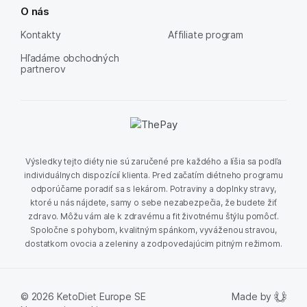
O nás
Kontakty
Affiliate program
Hľadáme obchodných
partnerov
Výsledky tejto diéty nie sú zaručené pre každého a líšia sa podľa
individuálnych dispozícií klienta. Pred začatím diétneho programu
odporúčame poradiť sa s lekárom. Potraviny a doplnky stravy,
ktoré u nás nájdete, samy o sebe nezabezpečia, že budete žiť
zdravo. Môžu vám ale k zdravému a fit životnému štýlu pomôcť.
Spoločne s pohybom, kvalitným spánkom, vyváženou stravou,
dostatkom ovocia a zeleniny a zodpovedajúcim pitným režimom.
Made by
© 2026 KetoDiet Europe SE