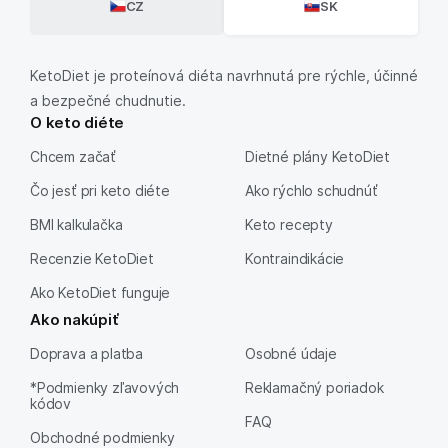
CZ
SK
KetoDiet je proteínová diéta navrhnutá pre rýchle, účinné
a bezpečné chudnutie.
O keto diéte
Chcem začať
Dietné plány KetoDiet
Čo jesť pri keto diéte
Ako rýchlo schudnúť
BMI kalkulačka
Keto recepty
Recenzie KetoDiet
Kontraindikácie
Ako KetoDiet funguje
Ako nakúpiť
Doprava a platba
Osobné údaje
*Podmienky zľavových
Reklamačný poriadok
kódov
FAQ
Obchodné podmienky