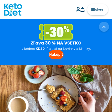
Menu
Zľava 30 % NA VŠETKO
s kódom
KD30
. Platí aj na Novinky a Limitky.
Nakúpiť