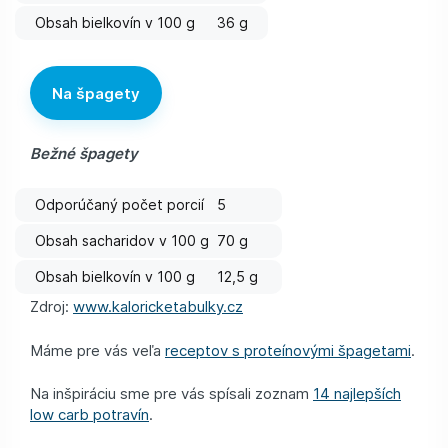
Obsah bielkovín v 100 g
36 g
Na špagety
Bežné špagety
Odporúčaný počet porcií
5
Obsah sacharidov v 100 g
70 g
Obsah bielkovín v 100 g
12,5 g
Zdroj:
www.kaloricketabulky.cz
Máme pre vás veľa
receptov s proteínovými špagetami
.
Na inšpiráciu sme pre vás spísali zoznam
14 najlepších
low carb potravín
.