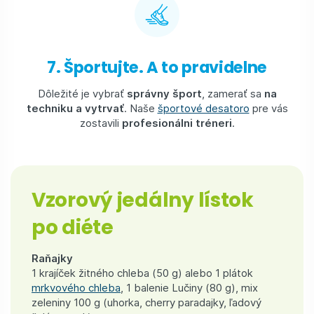
7. Športujte. A to pravidelne
Dôležité je vybrať
správny šport
, zamerať sa
na
techniku a vytrvať
. Naše
športové desatoro
pre vás
zostavili
profesionálni tréneri
.
Vzorový jedálny lístok
po diéte
Raňajky
1 krajíček žitného chleba (50 g) alebo 1 plátok
mrkvového chleba
, 1 balenie Lučiny (80 g), mix
zeleniny 100 g (uhorka, cherry paradajky, ľadový