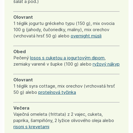
šalát a pod.)
Olovrant
1 téglik jogurtu gréckeho typu (150 g), mix ovocia
100 g (jahody, čučoriedky, maliny), mix orechov
(vrchovatá hrsť 50 g) alebo
overnight müsli
Obed
Pečený
losos s cuketou a jogurtovým dipom
,
zemiaky varené v šupke (100 g) alebo
ryžový nákyp
Olovrant
1 téglik syra cottage, mix orechov (vrchovatá hrsť
50 g) alebo
proteínová tyčinka
Večera
Vaječná omeleta (frittata) z 2 vajec, cuketa,
paprika, šampiňóny, 2 lyžice olivového oleja alebo
risoni s krevetami