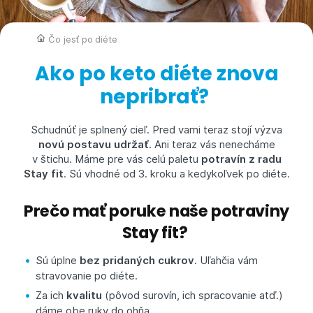
Čo jesť po diéte
Ako po keto diéte znova
nepribrať?
Schudnúť je splnený cieľ. Pred vami teraz stojí výzva
novú postavu udržať
. Ani teraz vás nenecháme
v štichu. Máme pre vás celú paletu
potravín z radu
Stay fit
. Sú vhodné od 3. kroku a kedykoľvek po diéte.
Prečo mať poruke naše potraviny
Stay fit?
Sú úplne
bez pridaných cukrov
. Uľahčia vám
stravovanie po diéte.
Za ich
kvalitu
(pôvod surovín, ich spracovanie atď.)
dáme obe ruky do ohňa.