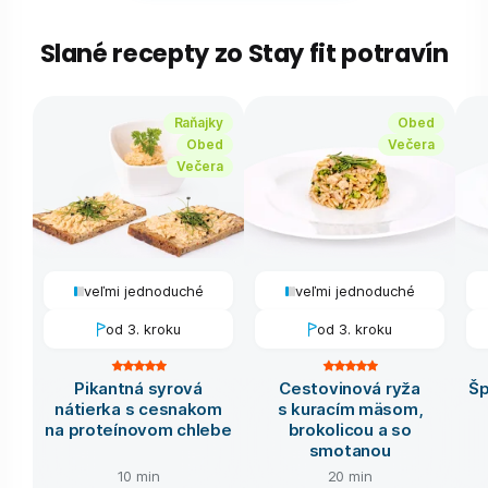
Slané recepty zo Stay fit potravín
Raňajky
Obed
Obed
Večera
Večera
veľmi jednoduché
veľmi jednoduché
od 3. kroku
od 3. kroku
Pikantná syrová
Cestovinová ryža
Šp
nátierka s cesnakom
s kuracím mäsom,
na proteínovom chlebe
brokolicou a so
smotanou
10 min
20 min