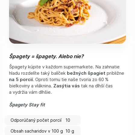
Špagety = špagety. Alebo nie?
Špagety kúpite v každom supermarkete. Na zahnatie
hladu rozdelíte taký balíček
bežných špagiet
približne
na 5 porcií
. Oproti tomu tie naše tvoria zo 60 %
bielkoviny a vláknina.
Zasýtia vás
tak na dlhší čas
a vydržia vám dlhšie.
Špagety Stay fit
Odporúčaný počet porcií
10
Obsah sacharidov v 100 g
10 g