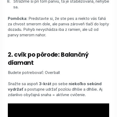
Strážime si pri tom panvu, tá je stabilizovaná, nehýbe
sa.
Pomôcka
: Predstavte si, že ste pes a niekto vás ťahá
za chvost smerom dole, ale panva zároveň tlačí do lopty
dozadu. Pohyb nevychádza iba z ramien, ale už od
panvy smerom nahor.
2. cvik po pôrode: Balančný
diamant
Budete potrebovať: Overball
Snažte sa aspoň
3-krát
po sebe
niekoľko sekúnd
vydržať
a postupne udržať pozíciu dlhšie a dlhšie. Aj
zdanlivo obyčajná snaha = aktívne cvičenie.