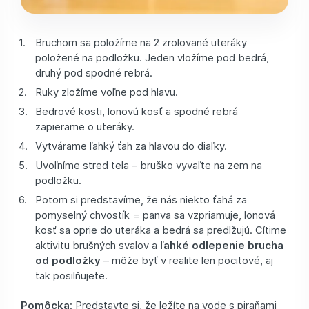
Bruchom sa položíme na 2 zrolované uteráky
položené na podložku. Jeden vložíme pod bedrá,
druhý pod spodné rebrá.
Ruky zložíme voľne pod hlavu.
Bedrové kosti, lonovú kosť a spodné rebrá
zapierame o uteráky.
Vytvárame ľahký ťah za hlavou do diaľky.
Uvoľníme stred tela – bruško vyvaľte na zem na
podložku.
Potom si predstavíme, že nás niekto ťahá za
pomyselný chvostík = panva sa vzpriamuje, lonová
kosť sa oprie do uteráka a bedrá sa predlžujú. Cítime
aktivitu brušných svalov a
ľahké odlepenie brucha
od podložky
– môže byť v realite len pocitové, aj
tak posilňujete.
Pomôcka
: Predstavte si, že ležíte na vode s piraňami