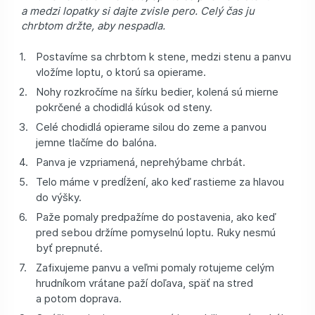
a medzi lopatky si dajte zvisle pero. Celý čas ju
chrbtom držte, aby nespadla.
Postavíme sa chrbtom k stene, medzi stenu a panvu
vložíme loptu, o ktorú sa opierame.
Nohy rozkročíme na šírku bedier, kolená sú mierne
pokrčené a chodidlá kúsok od steny.
Celé chodidlá opierame silou do zeme a panvou
jemne tlačíme do balóna.
Panva je vzpriamená, neprehýbame chrbát.
Telo máme v predĺžení, ako keď rastieme za hlavou
do výšky.
Paže pomaly predpažíme do postavenia, ako keď
pred sebou držíme pomyselnú loptu. Ruky nesmú
byť prepnuté.
Zafixujeme panvu a veľmi pomaly rotujeme celým
hrudníkom vrátane paží doľava, späť na stred
a potom doprava.