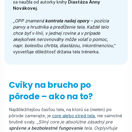
sa naučila od autorky knihy
Diastáza Anny
Novákovej
.
„
OPP znamená
kontrola našej opory
– pozícia
panvy a hrudníka a predĺženie tela. Každé telo
chce byť v línii, v jednej rovine a v prípade
akejkoľvek nerovnováhy môže volať o pomoc,
napr. bolesťou chrbta, diastázou, inkontinenciou,
“
vysvetľuje dôležitosť držania tela trénerka.
Cviky na brucho po
pôrode – ako na to?
Najdôležitejšou časťou tela, na ktorú sa (nielen) po
pôrode zamerajte, je
core alebo stred tela
, nie samotné
brušné svaly. „
Silný core je absolútne zásadný pre
správne a bezbolestné fungovanie
tela. Ovplyvňuje