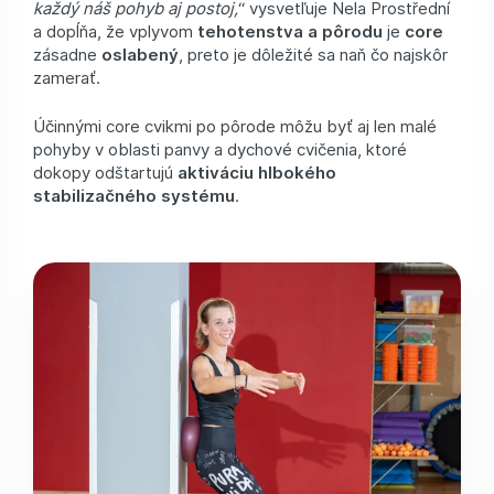
každý náš pohyb aj postoj,
“ vysvetľuje Nela Prostřední
a dopĺňa, že vplyvom
tehotenstva a pôrodu
je
core
zásadne
oslabený
, preto je dôležité sa naň čo najskôr
zamerať.
Účinnými core cvikmi po pôrode môžu byť aj len malé
pohyby v oblasti panvy a dychové cvičenia, ktoré
dokopy odštartujú
aktiváciu hlbokého
stabilizačného systému
.