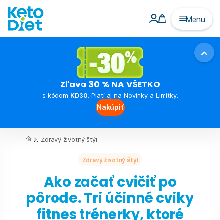
Menu
Zľava 30 % NA VŠETKO
s kódom
KD30
. Platí aj na Novinky a Limitky.
Nakúpiť
...
Zdravý životný štýl
Zdravý životný štýl
Ako začať cvičiť po
pôrode. Tri účinné cviky
fitnes trénerky, ktoré