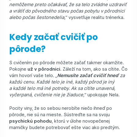
nemôžeme preto očakávať, že sa telo zvládne uzdraviť
a vrátiť do pôvodného stavu počas pobytu v pôrodnici
alebo počas šestonedelia,
“ vysvetľuje realitu trénerka.
Kedy začať cvičiť po
pôrode?
S cvičením po pôrode môžete začať takmer okamžite.
Pokojne
už v pôrodnici
. Záleží na tom, ako sa cítite. Čo
vám hovorí vaše telo. „
Nemusíte začať cvičiť hneď
za
každú cenu. Každé telo je iné, každý pôrod je iný
a každé telo má iné potreby. Ak sa cítite unavená,
vyčerpaná, cvičenie nie je žiaduce,
“ upokojuje Nela.
Pocity viny, že so sebou nerobíte niečo ihneď po
pôrode, nie sú na mieste. Sústreďte sa na svoju
psychickú pohodu
, ktorú v úlohe novopečenej
mamičky budete potrebovať ešte viac ako predtým.