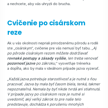
a nechcete, aby vás uhryzli do brucha.
Cvičenie po cisárskom
reze
Ak u vás okolnosti nepriali prirodzenému pôrodu a rodili
ste „cisárskym“, cvičenie pre vás nemusí byť tabu. „
Aj
po pôrode cisárskym rezom môžete dodržiavať
rovnaké postupy a zásady vyššie
, len treba venovať
pozornosť jazve
po zákroku,
“ vysvetľuje trénerka
a dopĺňa, ako by mala v ideálnom prípade jazva vyzerať.
„
Každá jazva potrebuje starostlivosť a je nutné s ňou
pracovať. Jazva by mala byť časom biela, tenká, takmer
nepoznateľná. Nemala by byť nikde tvrdá ani stiahnutá.
V prípade jazvy po cisárskom reze je nutné si
uvedomiť, aký veľký zákrok to pre naše telo
predstavuje, dochádza k porušeniu mnohých