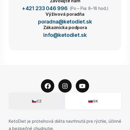
Zavolajte nám
+421 233 046 996
(Po – Pia: 8–16 hod.)
Výživová poradňa
poradna@ketodiet.sk
Zákaznícka podpora
info@ketodiet.sk
CZ
SK
KetoDiet je proteínová diéta navrhnutá pre rýchle, účinné
a bezpečné chudnutie.