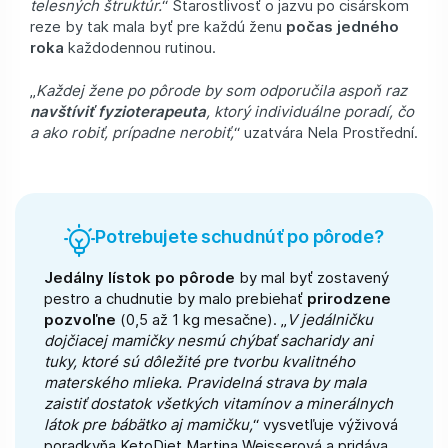
telesných štruktúr.
“ Starostlivosť o jazvu po cisárskom
reze by tak mala byť pre každú ženu
počas jedného
roka
každodennou rutinou.
„
Každej žene po pôrode by som odporučila aspoň raz
navštíviť fyzioterapeuta
, ktorý individuálne poradí, čo
a ako robiť, prípadne nerobiť,
“ uzatvára Nela Prostřední.
Potrebujete schudnúť po pôrode?
Jedálny lístok po pôrode
by mal byť zostavený
pestro a chudnutie by malo prebiehať
prirodzene
pozvoľne
(0,5 až 1 kg mesačne). „
V jedálničku
dojčiacej mamičky nesmú chýbať sacharidy ani
tuky, ktoré sú dôležité pre tvorbu kvalitného
materského mlieka. Pravidelná strava by mala
zaistiť dostatok všetkých vitamínov a minerálnych
látok pre bábätko aj mamičku,
“ vysvetľuje výživová
poradkyňa KetoDiet Martina Weisserová a pridáva