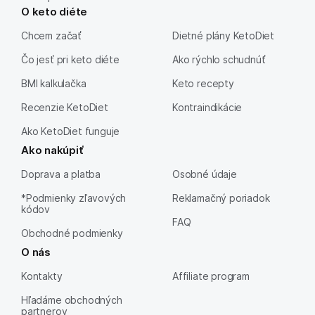
O keto diéte
Chcem začať
Dietné plány KetoDiet
Čo jesť pri keto diéte
Ako rýchlo schudnúť
BMI kalkulačka
Keto recepty
Recenzie KetoDiet
Kontraindikácie
Ako KetoDiet funguje
Ako nakúpiť
Doprava a platba
Osobné údaje
*Podmienky zľavových
Reklamačný poriadok
kódov
FAQ
Obchodné podmienky
O nás
Kontakty
Affiliate program
Hľadáme obchodných
partnerov