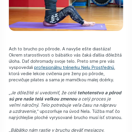
Ach to brucho po pôrode. A navyše ešte diastáza!
Okrem starostlivosti o bábätko vás čaká ďalšia dôležitá
úloha. Dať dohromady svoje telo. Preto sme pre vás
vyspovedali
profesionálnu trénerku Nelu Prostřednú
,
ktorá vedie lekcie cvičenia pre ženy po pôrode,
precvičuje pilates a sama je mamičkou malej dcérky.
„
Je dôležité si uvedomiť, že celé
tehotenstvo a pôrod
sú pre naše telá veľkou zmenou
a celý proces je
veľmi náročný. Telo potrebuje veľa času na nápravu
a uzdravenie,
“ upozorňuje na úvod Nela. Túžba mať čo
najrýchlejšie ploché vyrysované brucho musí ísť stranou.
„
Bábätko nám rastie v bruchu deväť mesiacov,