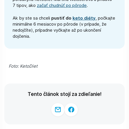
7 tipov, ako
začať chudnúť po pôrode
.
Ak by ste sa chceli
pustiť do
keto diéty
, počkajte
minimálne 6 mesiacov po pôrode (v prípade, že
nedojčíte), prípadne vyčkajte až po ukončení
dojčenia.
Foto: KetoDiet
Tento článok stojí za zdieľanie!