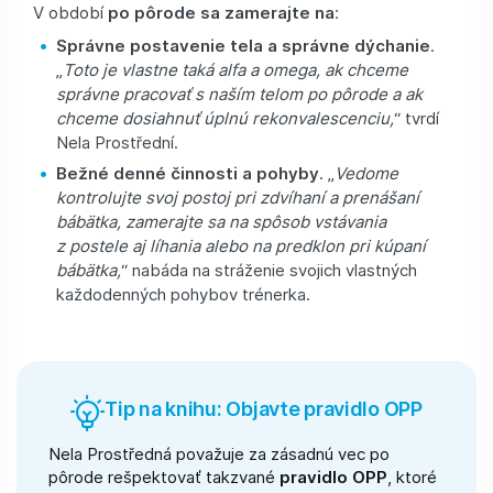
V období
po pôrode sa zamerajte na
:
Správne postavenie tela a správne dýchanie
.
„
Toto je vlastne taká alfa a omega, ak chceme
správne pracovať s naším telom po pôrode a ak
chceme dosiahnuť úplnú rekonvalescenciu,
“ tvrdí
Nela Prostřední.
Bežné denné činnosti a pohyby
. „
Vedome
kontrolujte svoj postoj pri zdvíhaní a prenášaní
bábätka, zamerajte sa na spôsob vstávania
z postele aj líhania alebo na predklon pri kúpaní
bábätka,
“ nabáda na stráženie svojich vlastných
každodenných pohybov trénerka.
Tip na knihu: Objavte pravidlo OPP
Nela Prostředná považuje za zásadnú vec po
pôrode rešpektovať takzvané
pravidlo OPP
, ktoré