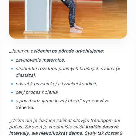
„
Jemným
cvičením po pôrode urýchľujeme
:
zavinovanie maternice,
stiahnutie rozstupu priamych brušných svalov (=
diastáza),
návrat k psychickej a fyzickej kondícii,
celý proces hojenia
a povzbudzujeme krvný obeh,
“ vymenováva
trénerka.
„
Určite nie je žiaduce začínať silovým tréningom ani
počas. Zároveň je vhodnejšie cvičiť
kratšie časové
intervaly
, ale
niekoľkokrát denne
. Svaly tak dostanú