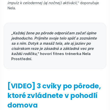
impulz k celodennej (aj nočnej) aktivácii,
“ doporučuje
Nela.
„
Každej žene po pôrode odporúčam začať úplne
jednoducho. Prijmite svoje telo späť a zoznámte
sa s ním. Dotyk a masáž tela, ale aj jaziev po
cisárskom reze je zásadná a základná vec pre
každú rodičku,
“ hovorí fitnes trénerka Nela
Prostřední.
[VIDEO] 3 cviky po pôrode,
ktoré zvládnete v pohodlí
domova