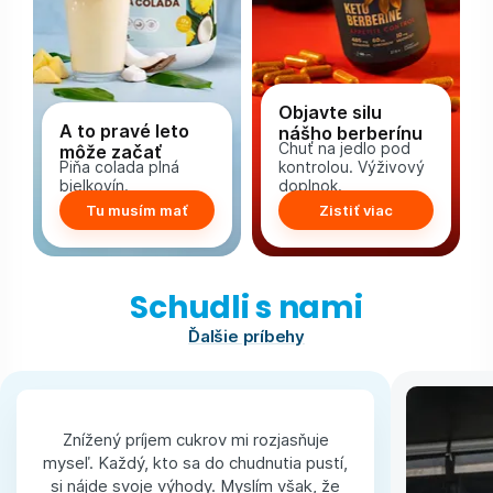
Objavte silu
A to pravé leto
nášho berberínu
Chuť na jedlo pod
môže začať
Piňa colada plná
kontrolou. Výživový
bielkovín.
doplnok.
Tu musím mať
Zistiť viac
Schudli s nami
Ďalšie príbehy
Znížený príjem cukrov mi rozjasňuje
myseľ. Každý, kto sa do chudnutia pustí,
si nájde svoje výhody. Myslím však, že