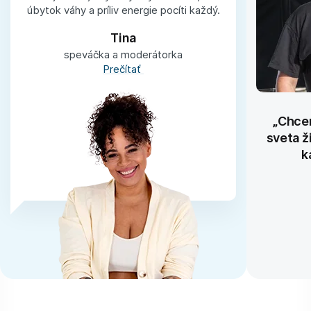
úbytok váhy a príliv energie pocíti každý.
Tina
speváčka a moderátorka
Prečítať
„Chcem
sveta ž
k