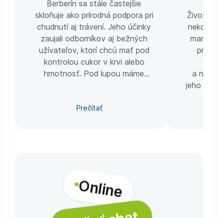
Berberín sa stále častejšie
skloňuje ako prírodná podpora pri
Život ro
chudnutí aj trávení. Jeho účinky
nekoneč
zaujali odborníkov aj bežných
manažér
užívateľov, ktorí chcú mať pod
preši
kontrolou cukor v krvi alebo
poc
hmotnosť. Pod lupou máme
a násl
všetko dôležité: dávkovanie,
jeho tel
účinky aj rady na výber.
cieľom
Prečítať
vrá
Online