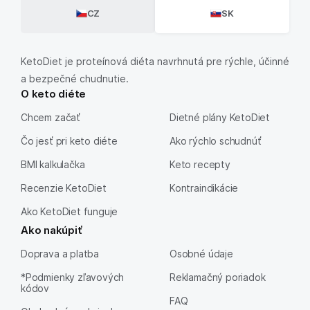
CZ
SK
KetoDiet je proteínová diéta navrhnutá pre rýchle, účinné
a bezpečné chudnutie.
O keto diéte
Chcem začať
Dietné plány KetoDiet
Čo jesť pri keto diéte
Ako rýchlo schudnúť
BMI kalkulačka
Keto recepty
Recenzie KetoDiet
Kontraindikácie
Ako KetoDiet funguje
Ako nakúpiť
Doprava a platba
Osobné údaje
*Podmienky zľavových
Reklamačný poriadok
kódov
FAQ