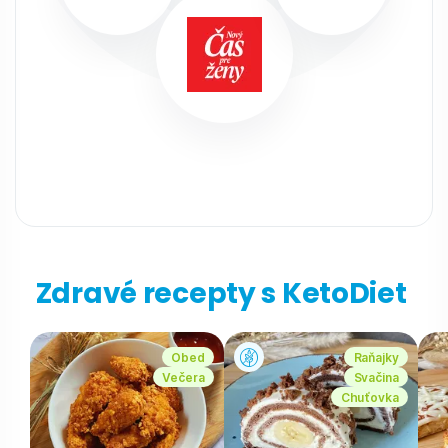
Zdravé recepty s KetoDiet
Obed
Raňajky
Večera
Svačina
Chuťovka