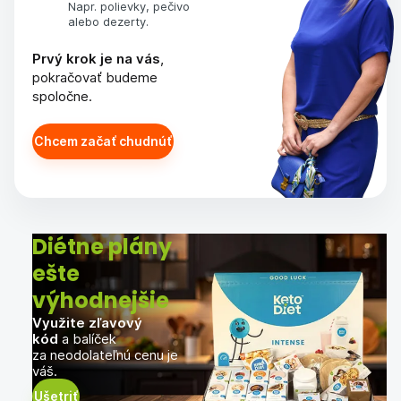
Napr. polievky, pečivo
alebo dezerty.
Prvý krok je na vás
,
pokračovať budeme
spoločne.
Chcem začať chudnúť
Diétne plány
ešte
výhodnejšie
Využite zľavový
kód
a balíček
za neodolateľnú cenu je
váš.
Ušetriť