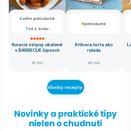
veľmi jednoduché
jednoduché
od 2. kroku
Kuracie stripsy obalené
Krtkova torta ako
L
v BARBECUE čipsoch
roláda
30 min
40 min
Všetky recepty
Novinky a praktické tipy
nielen o chudnutí