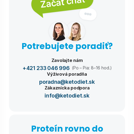
Začať chat
Potrebujete poradiť?
Zavolajte nám
+421 233 046 996
(Po – Pia: 8–16 hod.)
Výživová poradňa
poradna@ketodiet.sk
Zákaznícka podpora
info@ketodiet.sk
Proteín rovno do