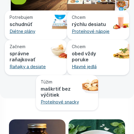
Potrebujem
Chcem
schudnúť
rýchlu desiatu
Diétne plány
Proteínové nápoje
Začnem
Chcem
správne
obed vždy
raňajkovať
poruke
Raňajky a desiate
Hlavné jedlá
Túžim
maškrtiť bez
výčitiek
Proteínové snacky