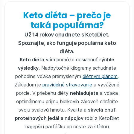
Keto diéta – prečo je
taká populárna?
Už 14 rokov chudnete s KetoDiet.
Spoznajte, ako funguje populárna keto
diéta.
Keto diéta
vám pomôže dosiahnuť
rýchle
výsledky
. Nadbytočné kilogramy schudnete
pohodlne vďaka premysleným
diétnym plánom
.
Základom je
pravidelné stravovanie
a vyvážené
porcie. V priebehu diéty
nehladujete
a vďaka
optimálnemu príjmu bielkovín zároveň chránite
svoju svalovú hmotu. Kvalita a
skvelá chuť
proteínových jedál a nápojov
robí z KetoDiet
najlepšiu parťáčku pri ceste za štíhlou