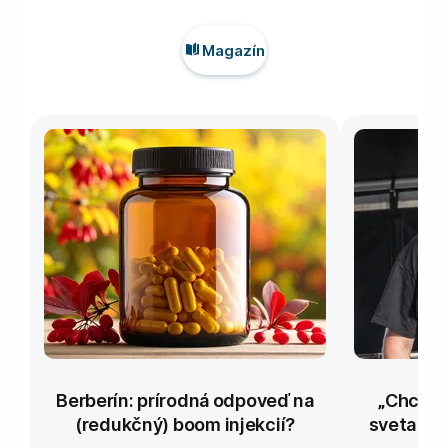
Magazín
Berberín: prírodná odpoveď na
„Chcem 
(redukčný) boom injekcií?
sveta živ
kap