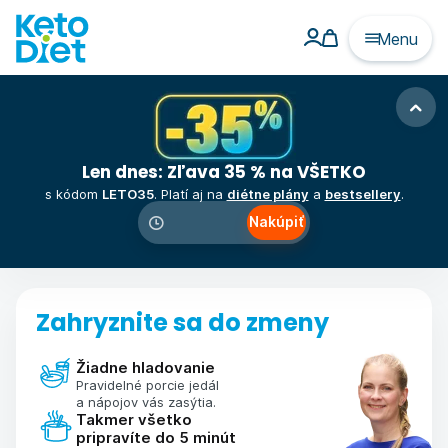
Menu
Len dnes: Zľava 35 % na VŠETKO
s kódom
LETO35
. Platí aj na
diétne plány
a
bestsellery
.
Nakúpiť
00
:
00
:
00
Zahryznite sa do zmeny
Žiadne hladovanie
Pravidelné porcie jedál
a nápojov vás zasýtia.
Takmer všetko
pripravíte do 5 minút