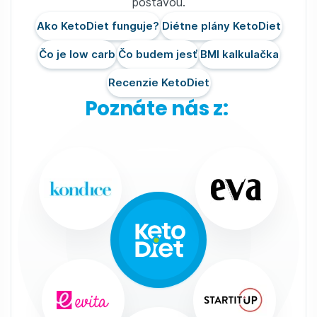
postavou.
Ako KetoDiet funguje?
Diétne plány KetoDiet
Čo je low carb
Čo budem jesť
BMI kalkulačka
Recenzie KetoDiet
Poznáte nás z: