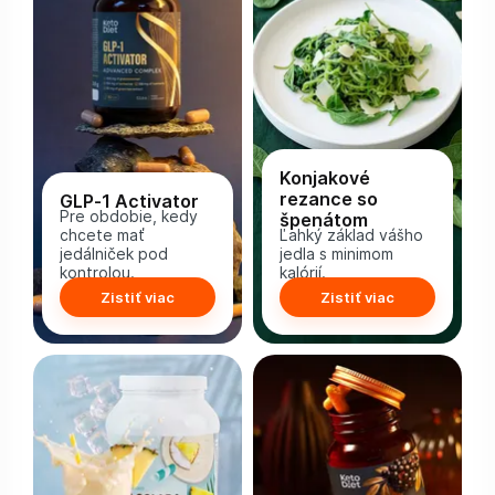
Konjakové
rezance so
GLP-1 Activator
Pre obdobie, kedy
špenátom
chcete mať
Ľahký základ vášho
jedálniček pod
jedla s minimom
kontrolou.
kalórií.
Zistiť viac
Zistiť viac