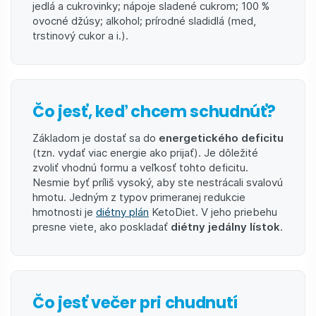
jedlá a cukrovinky; nápoje sladené cukrom; 100 %
ovocné džúsy; alkohol; prírodné sladidlá (med,
trstinový cukor a i.).
Čo jesť, keď chcem schudnúť?
Základom je dostať sa do
energetického deficitu
(tzn. vydať viac energie ako prijať). Je dôležité
zvoliť vhodnú formu a veľkosť tohto deficitu.
Nesmie byť príliš vysoký, aby ste nestrácali svalovú
hmotu. Jedným z typov primeranej redukcie
hmotnosti je
diétny plán
KetoDiet. V jeho priebehu
presne viete, ako poskladať
diétny jedálny lístok
.
Čo jesť večer pri chudnutí