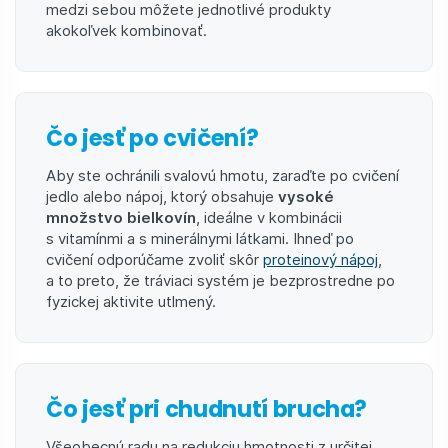
medzi sebou môžete jednotlivé produkty
akokoľvek kombinovať.
Čo jesť po cvičení?
Aby ste ochránili svalovú hmotu, zaraďte po cvičení
jedlo alebo nápoj, ktorý obsahuje
vysoké
množstvo bielkovín
, ideálne v kombinácii
s vitamínmi a s minerálnymi látkami. Ihneď po
cvičení odporúčame zvoliť skôr
proteinový nápoj
,
a to preto, že tráviaci systém je bezprostredne po
fyzickej aktivite utlmený.
Čo jesť pri chudnutí brucha?
Všeobecnú radu na redukciu hmotnosti z určitej