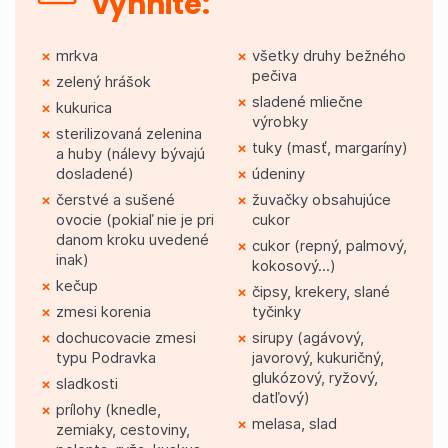
vyhnite:
mrkva
všetky druhy bežného
pečiva
zelený hrášok
sladené mliečne
kukurica
výrobky
sterilizovaná zelenina
tuky (masť, margaríny)
a huby (nálevy bývajú
dosladené)
údeniny
čerstvé a sušené
žuvačky obsahujúce
ovocie (pokiaľ nie je pri
cukor
danom kroku uvedené
cukor (repný, palmový,
inak)
kokosový...)
kečup
čipsy, krekery, slané
zmesi korenia
tyčinky
dochucovacie zmesi
sirupy (agávový,
typu Podravka
javorový, kukuričný,
glukózový, ryžový,
sladkosti
datľový)
prílohy (knedle,
melasa, slad
zemiaky, cestoviny,