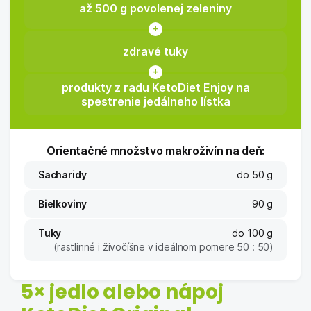
až 500 g povolenej zeleniny
zdravé tuky
produkty z radu KetoDiet Enjoy na
spestrenie jedálneho lístka
Orientačné množstvo makroživín na deň:
Sacharidy
do 50 g
Bielkoviny
90 g
Tuky
do 100 g
(rastlinné i živočíšne v ideálnom pomere 50 : 50)
5× jedlo alebo nápoj