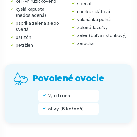
kel (vr. ružičkového)
špenát
kyslá kapusta
uhorka šalátová
(nedosladená)
valeriánka poľná
paprika zelená alebo
zelené fazuľky
svetlá
zeler (buľva i stonkový)
patizón
žerucha
petržlen
Povolené ovocie
½ citróna
olivy (5 ks/deň)