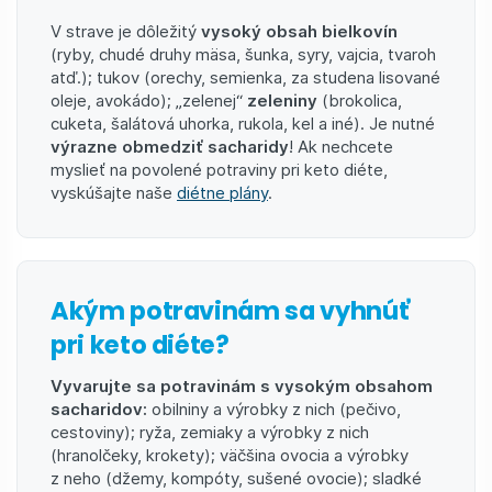
V strave je dôležitý
vysoký obsah bielkovín
(ryby, chudé druhy mäsa, šunka, syry, vajcia, tvaroh
atď.); tukov (orechy, semienka, za studena lisované
oleje, avokádo); „zelenej“
zeleniny
(brokolica,
cuketa, šalátová uhorka, rukola, kel a iné). Je nutné
výrazne obmedziť sacharidy
! Ak nechcete
myslieť na povolené potraviny pri keto diéte,
vyskúšajte naše
diétne plány
.
Akým potravinám sa vyhnúť
pri keto diéte?
Vyvarujte sa potravinám s vysokým obsahom
sacharidov:
obilniny a výrobky z nich (pečivo,
cestoviny); ryža, zemiaky a výrobky z nich
(hranolčeky, krokety); väčšina ovocia a výrobky
z neho (džemy, kompóty, sušené ovocie); sladké