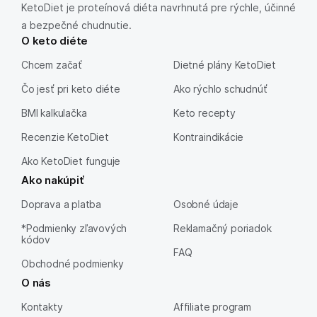
KetoDiet je proteínová diéta navrhnutá pre rýchle, účinné
a bezpečné chudnutie.
O keto diéte
Chcem začať
Dietné plány KetoDiet
Čo jesť pri keto diéte
Ako rýchlo schudnúť
BMI kalkulačka
Keto recepty
Recenzie KetoDiet
Kontraindikácie
Ako KetoDiet funguje
Ako nakúpiť
Doprava a platba
Osobné údaje
*Podmienky zľavových
Reklamačný poriadok
kódov
FAQ
Obchodné podmienky
O nás
Kontakty
Affiliate program