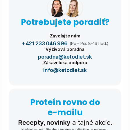
Potrebujete poradiť?
Zavolajte nám
+421 233 046 996
(Po – Pia: 8–16 hod.)
Výživová poradňa
poradna@ketodiet.sk
Zákaznícka podpora
info@ketodiet.sk
Proteín rovno do
e-⁠mailu
Recepty, novinky
a tajné akcie.
Nebojte sa, žiadny spam a všetko s mierou.