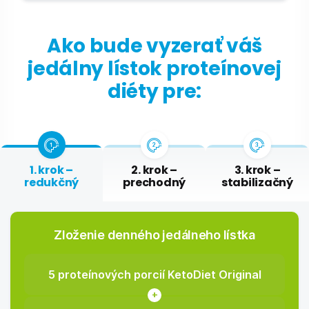
Ako bude vyzerať váš
jedálny lístok proteínovej
diéty pre:
1. krok –
2. krok –
3. krok –
redukčný
prechodný
stabilizačný
Zloženie denného jedálneho lístka
5 proteínových porcií KetoDiet Original