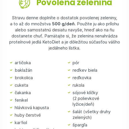
Povolená zelenina
Stravu denne doplníte o dostatok povolenej zeleniny,
a to až do množstva
500 g/deň
. Použite ju ako prílohu
alebo samostatnú desiatu navyše, hneď ako na ňu
dostanete chuť. Pamätajte si, že zelenina nenahrádza
proteínové jedlá KetoDiet a je dôležitou súčasťou vášho
jedálneho lístka.
artičoka
pór
baklažán
reďkev biela
brokolica
reďkovka
cuketa
rukola
čakanka
sójové klíčky
(2 polievkové
fenikel
lyžice/deň)
hlávková kapusta
šalát (všetky druhy
huby čerstvé
zelených)
karfiol
špargľa