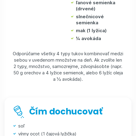
ľanové semienka
(drvené)
slnečnicové
semienka
mak (1 lyžica)
¼ avokáda
Odporúčame všetky 4 typy tukov kombinovať medzi
sebou v uvedenom množstve na deň. Ak zvolíte len
2 typy, množstvo, samozrejme, zdvojnásobte (napr.
50 g orechov a 4 lyžice semienok, alebo 6 lyžíc oleja
a ½ avokáda).
Čím dochucovať
soľ
vínny ocot (1 čajová lyžička)