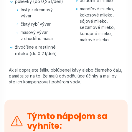
acidofilné mlieko
polievky (do 0,25 l/deň)
mandľové mlieko,
čistý zeleninový
kokosové mlieko,
vývar
sójové mlieko,
čistý rybí vývar
sezamové mlieko,
mäsový vývar
konopné mlieko,
z chudého masa
makové mlieko
živočíšne a rastlinné
mlieko (do 0,2 l/deň)
Ak si doprajete šálku obľúbenej kávy alebo čierneho čaju,
pamätajte na to, že majú odvodňujúce účinky a mali by
ste ich kompenzovať pohárom vody.
Týmto nápojom sa
vyhnite: