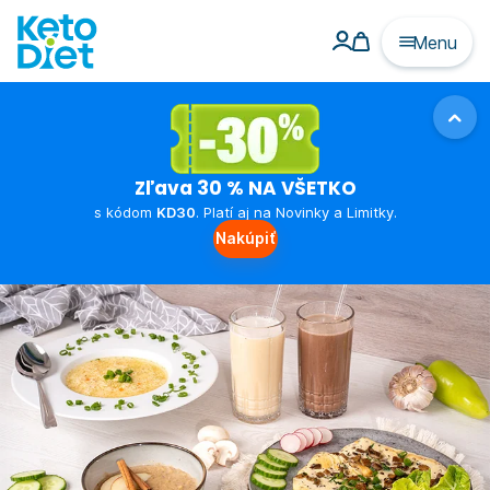
Menu
Zľava 30 % NA VŠETKO
s kódom
KD30
. Platí aj na Novinky a Limitky.
Nakúpiť