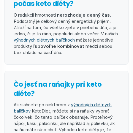
počas keto diéty?
O redukcii hmotnosti
nerozhoduje denný čas
.
Podstatný je celkový denný energetický príjem.
Záleží na tom, čo všetko zjete v priebehu dňa, a je
jedno, či je to ráno, popoludní alebo večer. V našich
výhodných diétnych balíčkoch
môžete jednotlivé
produkty
ľubovoľne kombinovať
medzi sebou
bez ohľadu na časť dňa.
Čo jesť na raňajky pri keto
diéte?
Ak siahnete po niektorom z
výhodných diétnych
balíčkov
KetoDiet, môžete si na raňajky vybrať
čokoľvek, čo tento balíček obsahuje. Proteínový
nápoj, kašu, palacinku, ale napríklad aj polievku, ak
na ňu máte ráno chuť. Výhodou keto diéty je, že