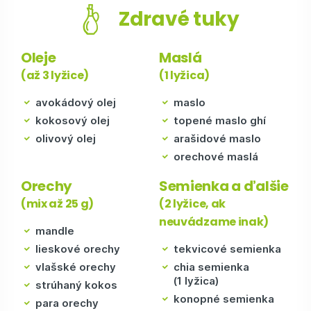
Zdravé tuky
Oleje
Maslá
(až 3 lyžice)
(1 lyžica)
avokádový olej
maslo
kokosový olej
topené maslo ghí
olivový olej
arašidové maslo
orechové maslá
Orechy
Semienka a ďalšie
(mix až 25 g)
(2 lyžice, ak
neuvádzame inak)
mandle
lieskové orechy
tekvicové semienka
vlašské orechy
chia semienka
(1 lyžica)
strúhaný kokos
konopné semienka
para orechy