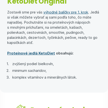
KetoDiet Original
Zostavili sme pre vás
výhodné balíčky pre 1. krok
. Jedlá
si však môžete vybrať aj sami podľa toho, čo máte
najradšej. Pochutnáte si na proteínových nápojoch
s mnohými príchuťami, na omeletách, kašiach,
polievkach, cestovinách, smoothie, pudingoch,
palacinkách, dezertoch, tyčinkách, pečive, ready to go
kapsičkách atď.
Proteínové jedlá KetoDiet
obsahujú:
zvýšený podiel bielkovín,
minimum sacharidov,
komplex vitamínov a minerálnych látok.