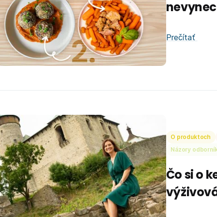
nevynec
Prečítať
O produktoch
Názory odborní
Čo si o 
výživov