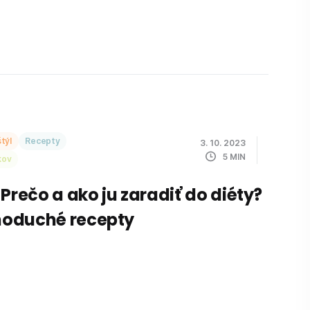
týl
Recepty
3. 10. 2023
5
MIN
kov
 Prečo a ako ju zaradiť do diéty?
dnoduché recepty