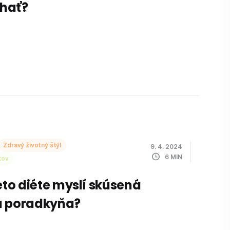
hať?
Zdravý životný štýl
9. 4. 2024
6
MIN
kov
keto diéte myslí skúsená
á poradkyňa?