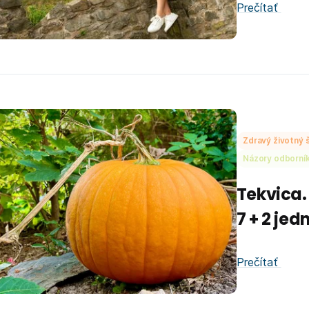
Prečítať
Zdravý životný š
Názory odborní
Tekvica.
7 + 2 je
Prečítať