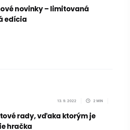
nové novinky – limitovaná
á edícia
13. 9. 2022
2
MIN
tové rady, vďaka ktorým je
ie hračka