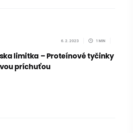
6. 2. 2023
1
MIN
ska limitka – Proteínové tyčinky
vou príchuťou