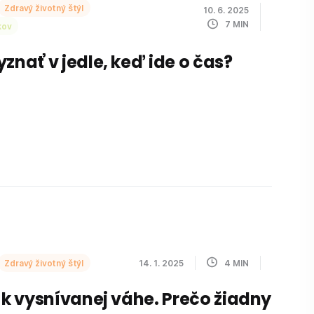
Zdravý životný štýl
10. 6. 2025
7
MIN
kov
yznať v jedle, keď ide o čas?
Zdravý životný štýl
14. 1. 2025
4
MIN
y k vysnívanej váhe. Prečo žiadny