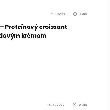
2. 1. 2023
1
MIN
– Proteínový croissant
ádovým krémom
14. 11. 2022
2
MIN