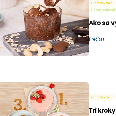
O produktoch
Názory odborní
Ako sa v
Prečítať
O produktoch
Tri krok