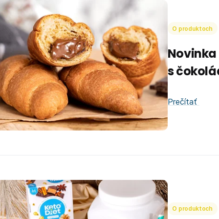
O produktoch
Novinka 
s čokol
Prečítať
O produktoch