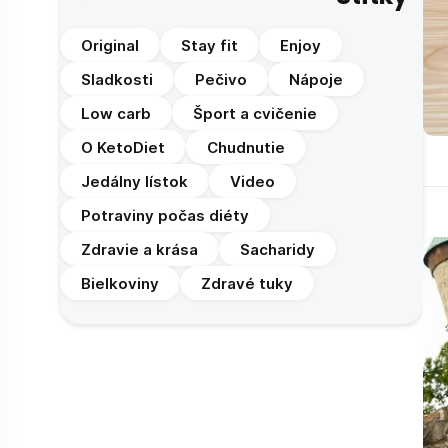
Original
Stay fit
Enjoy
Sladkosti
Pečivo
Nápoje
Low carb
Šport a cvičenie
O KetoDiet
Chudnutie
Jedálny lístok
Video
Potraviny počas diéty
Zdravie a krása
Sacharidy
Bielkoviny
Zdravé tuky