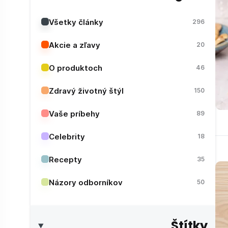
Všetky články
296
Akcie a zľavy
20
O produktoch
46
Zdravý životný štýl
150
Vaše príbehy
89
Celebrity
18
Recepty
35
Názory odborníkov
50
Štítky