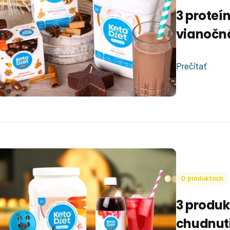
3 proteí
vianočn
Prečítať
O produktoch
3 produk
chudnut