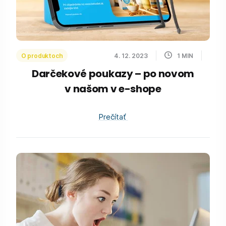
O produktoch
4. 12. 2023
1
MIN
Darčekové poukazy – po novom
v našom v e-shope
Prečítať