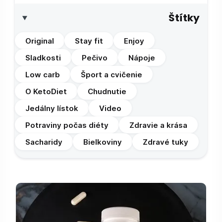
Štítky
Original
Stay fit
Enjoy
Sladkosti
Pečivo
Nápoje
Low carb
Šport a cvičenie
O KetoDiet
Chudnutie
Jedálny lístok
Video
Potraviny počas diéty
Zdravie a krása
Sacharidy
Bielkoviny
Zdravé tuky