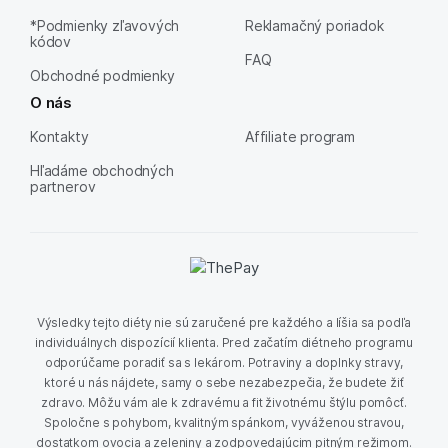
*Podmienky zľavových
Reklamačný poriadok
kódov
FAQ
Obchodné podmienky
O nás
Kontakty
Affiliate program
Hľadáme obchodných
partnerov
Výsledky tejto diéty nie sú zaručené pre každého a líšia sa podľa
individuálnych dispozícií klienta. Pred začatím diétneho programu
odporúčame poradiť sa s lekárom. Potraviny a doplnky stravy,
ktoré u nás nájdete, samy o sebe nezabezpečia, že budete žiť
zdravo. Môžu vám ale k zdravému a fit životnému štýlu pomôcť.
Spoločne s pohybom, kvalitným spánkom, vyváženou stravou,
dostatkom ovocia a zeleniny a zodpovedajúcim pitným režimom.