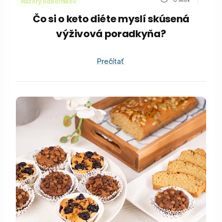
Názory odborníkov
Čo si o keto diéte myslí skúsená
výživová poradkyňa?
Prečítať