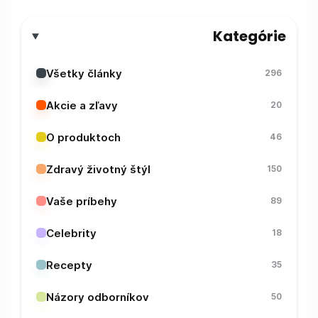
Kategórie
Všetky články
296
Akcie a zľavy
20
O produktoch
46
Zdravý životný štýl
150
Vaše príbehy
89
Celebrity
18
Recepty
35
Názory odborníkov
50