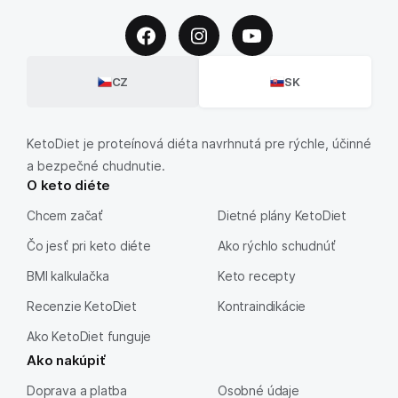
CZ
SK
KetoDiet je proteínová diéta navrhnutá pre rýchle, účinné
a bezpečné chudnutie.
O keto diéte
Chcem začať
Dietné plány KetoDiet
Čo jesť pri keto diéte
Ako rýchlo schudnúť
BMI kalkulačka
Keto recepty
Recenzie KetoDiet
Kontraindikácie
Ako KetoDiet funguje
Ako nakúpiť
Doprava a platba
Osobné údaje