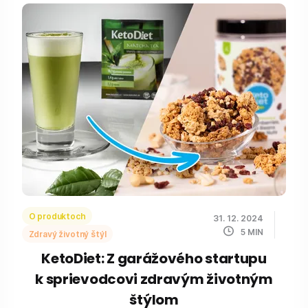
O produktoch
31. 12. 2024
5
MIN
Zdravý životný štýl
KetoDiet: Z garážového startupu
k sprievodcovi zdravým životným
štýlom