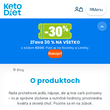
Menu
Zľava 30 % NA VŠETKO
s kódom
KD30
. Platí aj na Novinky a Limitky.
Nakúpiť
Blog
O produktoch
Naše proteínové jedlá, nápoje, ale aj low carb potraviny
– to je správne zloženie a nutričné hodnoty, prvotriedna
kvalita a skvelá chuť. Pozrite sa im na zúbok.