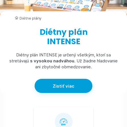
Diétne plány
Diétny plán
INTENSE
Diétny plán INTENSE je určený všetkým, ktorí sa
stretávajú
s vysokou nadváhou
. Už žiadne hladovanie
ani zbytočné obmedzovanie.
Zistiť viac
Výhody diétneho plánu INTENSE