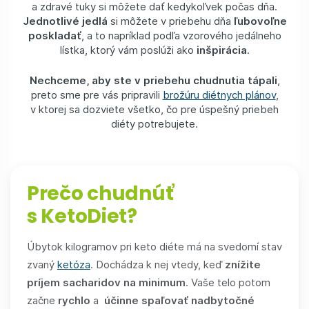
a zdravé tuky si môžete dať kedykoľvek počas dňa.
Jednotlivé jedlá
si môžete v priebehu dňa
ľubovoľne
poskladať
, a to napríklad podľa vzorového jedálneho
lístka, ktorý vám poslúži ako
inšpirácia
.
Nechceme, aby ste v priebehu chudnutia tápali
,
preto sme pre vás pripravili
brožúru diétnych plánov
,
v ktorej sa dozviete všetko, čo pre úspešný priebeh
diéty potrebujete.
Prečo chudnúť
s KetoDiet?
Úbytok kilogramov pri keto diéte má na svedomí stav
zvaný
ketóza
. Dochádza k nej vtedy, keď
znížite
príjem sacharidov na minimum
. Vaše telo potom
začne
rychlo
a
účinne spaľovať nadbytočné