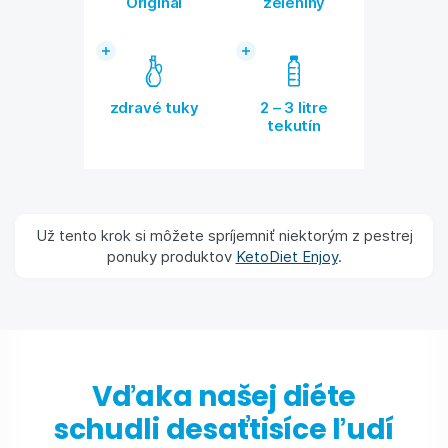
Original
zeleniny
zdravé tuky
2 – 3 litre
tekutín
Už tento krok si môžete spríjemniť niektorým z pestrej
ponuky produktov
KetoDiet Enjoy
.
Vďaka našej diéte
schudli desaťtisíce ľudí