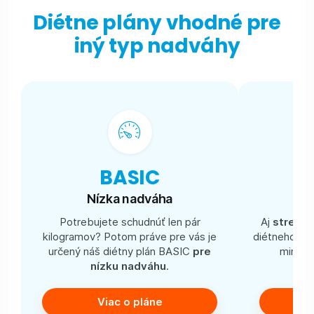
Diétne plány vhodné pre
iný typ nadváhy
BASIC
Nízka nadváha
St
Potrebujete schudnúť len pár
Aj
stredn
kilogramov? Potom práve pre vás je
diétneho pl
určený náš diétny plán BASIC
pre
minulo
nízku nadváhu
.
Viac o pláne