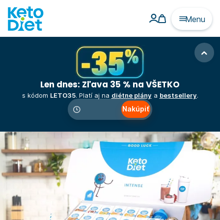
Menu
Len dnes: Zľava 35 % na VŠETKO
s kódom
LETO35
. Platí aj na
diétne plány
a
bestsellery
.
Nakúpiť
00
:
00
:
00