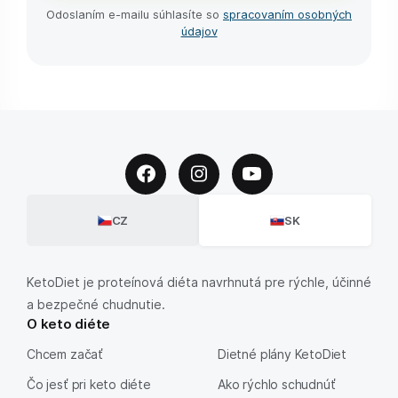
Odoslaním e-⁠mailu súhlasíte so
spracovaním osobných
údajov
CZ
SK
KetoDiet je proteínová diéta navrhnutá pre rýchle, účinné
a bezpečné chudnutie.
O keto diéte
Chcem začať
Dietné plány KetoDiet
Čo jesť pri keto diéte
Ako rýchlo schudnúť