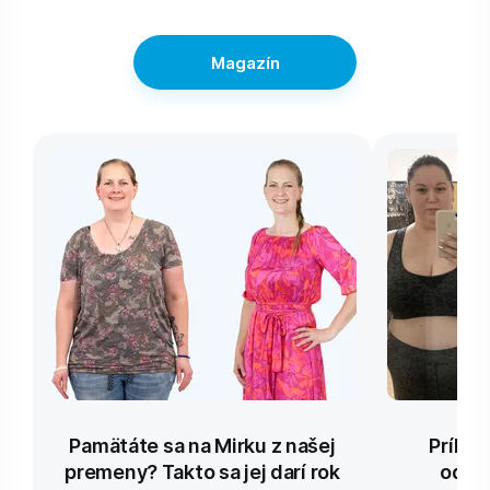
Magazín
Pamätáte sa na Mirku z našej
Príbeh
premeny? Takto sa jej darí rok
odho