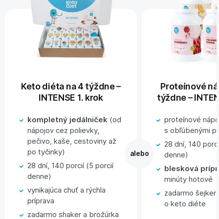
Keto diéta na 4 týždne –
Proteínové ná
INTENSE 1. krok
týždne – INTEN
kompletný jedálniček
(od
proteínové nápo
nápojov cez polievky,
s obľúbenými pr
pečivo, kaše, cestoviny až
28 dní, 140 porci
po tyčinky)
denne)
28 dní, 140 porcií (5 porcií
blesková príp
denne)
minúty hotové
vynikajúca chuť a rýchla
zadarmo šejker 
príprava
o keto diéte
zadarmo shaker a brožúrka