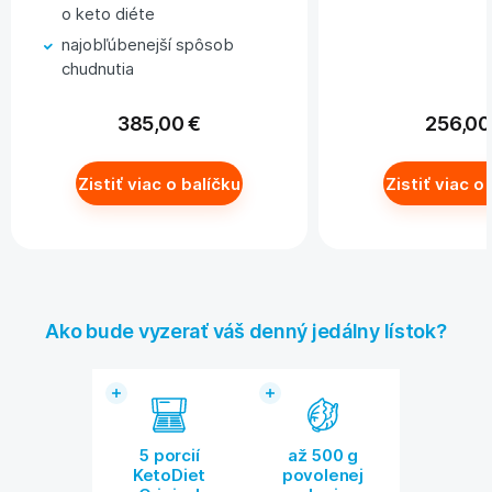
o keto diéte
najobľúbenejší spôsob
chudnutia
385,00 €
256,00
Zistiť viac o balíčku
Zistiť viac o
Ako bude vyzerať váš denný jedálny lístok?
5 porcií
až 500 g
KetoDiet
povolenej