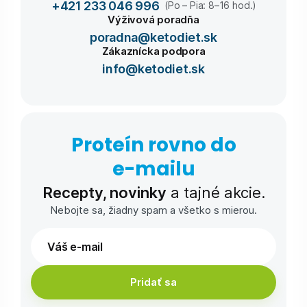
+421 233 046 996
(Po – Pia: 8–16 hod.)
Výživová poradňa
poradna@ketodiet.sk
Zákaznícka podpora
info@ketodiet.sk
Proteín rovno do
e-⁠mailu
Recepty, novinky
a tajné akcie.
Nebojte sa, žiadny spam a všetko s mierou.
Pridať sa