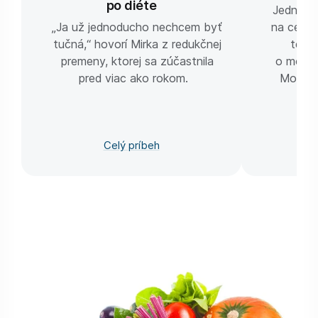
po diéte
Jedna fo
„Ja už jednoducho nechcem byť
na cestu 
tučná,“ hovorí Mirka z redukčnej
telom
premeny, ktorej sa zúčastnila
o motivá
pred viac ako rokom.
Možno 
Celý príbeh