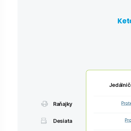
Ket
Jedálnič
Raňajky
Prot
Desiata
Pr