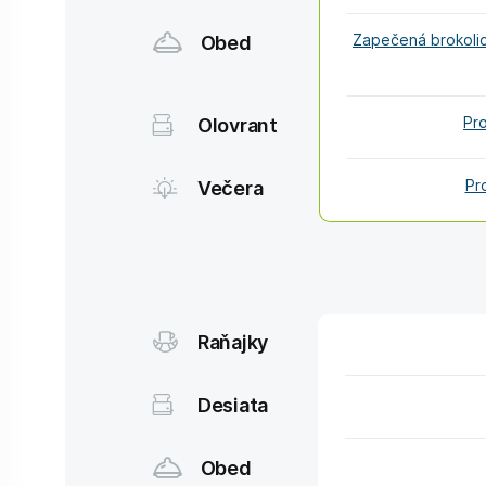
Obed
Zapečená brokolic
Olovrant
Pr
Večera
Pr
Raňajky
Desiata
Obed