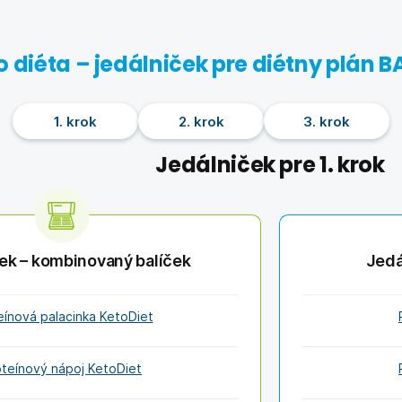
o diéta – jedálniček pre diétny plán B
1. krok
2. krok
3. krok
Jedálniček pre 1. krok
ek – kombinovaný balíček
Jedá
eínová palacinka KetoDiet
oteínový nápoj KetoDiet