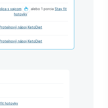
lica s vajcom
alebo 1 porcia
Stay fit
hotovky
Proteínový nápoj KetoDiet
Proteínový nápoj KetoDiet
fit hotovky