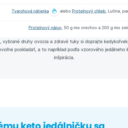
Tvarohová nátierka
alebo
Proteínový chlieb
, Lučina, pa
Proteínový nápoj
, 50 g mix orechov a 200 g mix zel
 vybrané druhy ovocia a zdravé tuky si doprajte kedykoľvek 
voľne poskladať, a to napríklad podľa vzorového jedálneho lí
inšpirácia.
ému keto jedálničku sa