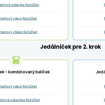
eínová polievka KetoDiet
oteínový nápoj KetoDiet
teinový chlieb KetoDiet
Jedálniček pre 2. krok
ek – kombinovaný balíček
Jedá
oteínový nápoj KetoDiet
eínová palacinka KetoDiet