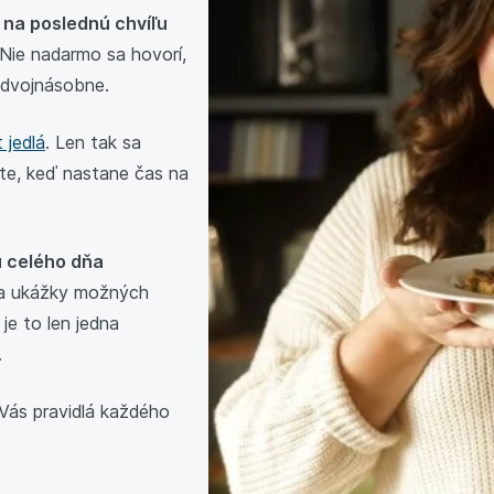
 na poslednú chvíľu
 Nie nadarmo sa hovorí,
í dvojnásobne.
 jedlá
. Len tak sa
te, keď nastane čas na
u celého dňa
 na ukážky možných
 je to len jedna
.
 Vás pravidlá každého