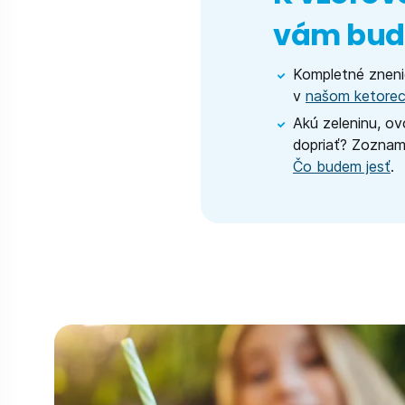
vám bude
Kompletné znen
v
našom ketorec
Akú zeleninu, ov
dopriať? Zoznam
Čo budem jesť
.