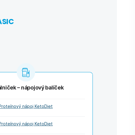
ASIC
lniček – nápojový balíček
Proteínový nápoj KetoDiet
Proteínový nápoj KetoDiet