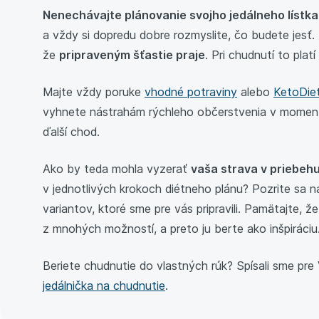
Nenechávajte plánovanie svojho jedálneho lístka
a vždy si dopredu dobre rozmyslite, čo budete jesť.
že
pripraveným šťastie praje
. Pri chudnutí to plat
Majte vždy poruke
vhodné potraviny
alebo
KetoDiet
vyhnete nástrahám rýchleho občerstvenia v momen
ďalší chod.
Ako by teda mohla vyzerať
vaša strava v priebeh
v jednotlivých krokoch diétneho plánu? Pozrite sa
variantov, ktoré sme pre vás pripravili. Pamätajte, že
z mnohých možností, a preto ju berte ako inšpiráciu
Beriete chudnutie do vlastných rúk? Spísali sme pre
jedálnička na chudnutie
.