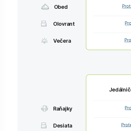
Obed
Prot
Olovrant
Pr
Večera
Pro
Jedálnič
Raňajky
Pr
Desiata
Prot