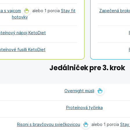
a s vajcom
alebo 1 porcia
Stay fit
Zapečená broko
hotovky
oteínový nápoj KetoDiet
oteínové fusilli KetoDiet
Jedálniček pre 3. krok
Overnight müsli
Proteínová tyčinka
Risoni s bravčovou sviečkovicou
alebo 1 porcia
Stay 