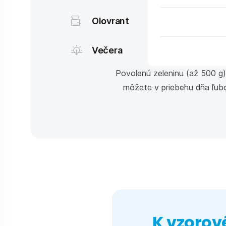
Olovrant
Večera
Povolenú zeleninu (až 500 g),
môžete v priebehu dňa ľubo
K vzorov