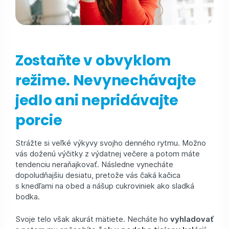
Zostaňte v obvyklom
režime. Nevynechávajte
jedlo ani nepridávajte
porcie
Strážte si veľké výkyvy svojho denného rytmu. Možno
vás doženú výčitky z výdatnej večere a potom máte
tendenciu neraňajkovať. Následne vynecháte
dopoludňajšiu desiatu, pretože vás čaká kačica
s knedľami na obed a nášup cukroviniek ako sladká
bodka.
Svoje telo však akurát mätiete. Necháte ho
vyhladovať