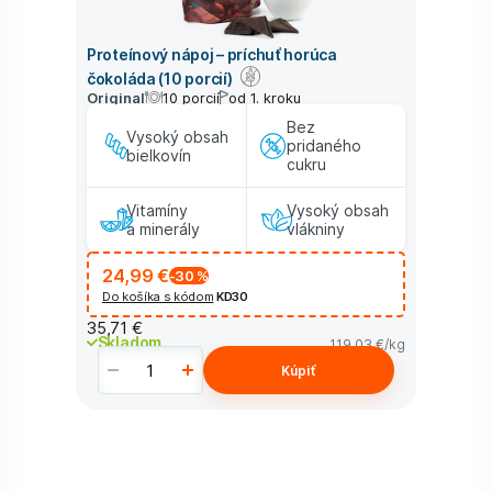
Proteínový nápoj – príchuť horúca
čokoláda (10 porcií)
Original
10 porcií
od 1. kroku
Bez
Vysoký obsah
pridaného
bielkovín
cukru
Vitamíny
Vysoký obsah
a minerály
vlákniny
24,99 €
-30
%
Do košíka s kódom
KD30
35,71 €
Skladom
119,03 €
/kg
Kúpiť