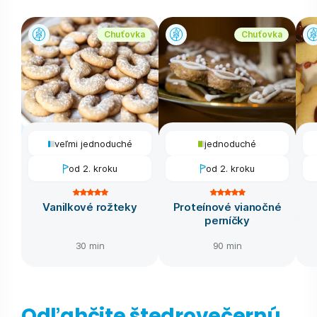
Chuťovka
Chuťovka
veľmi jednoduché
jednoduché
od 2. kroku
od 2. kroku
Vanilkové rožteky
Proteínové vianočné
perníčky
30 min
90 min
Odľahčite štedrovečernú