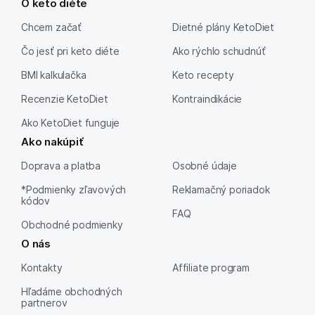
O keto diéte
Chcem začať
Dietné plány KetoDiet
Čo jesť pri keto diéte
Ako rýchlo schudnúť
BMI kalkulačka
Keto recepty
Recenzie KetoDiet
Kontraindikácie
Ako KetoDiet funguje
Ako nakúpiť
Doprava a platba
Osobné údaje
*Podmienky zľavových
Reklamačný poriadok
kódov
FAQ
Obchodné podmienky
O nás
Kontakty
Affiliate program
Hľadáme obchodných
partnerov