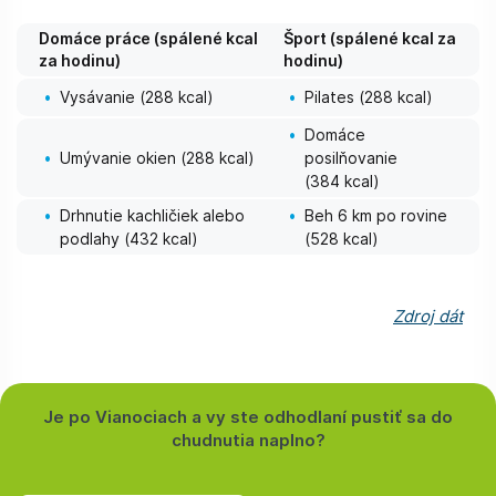
Domáce práce (spálené kcal
Šport (spálené kcal za
za hodinu)
hodinu)
Vysávanie (288 kcal)
Pilates (288 kcal)
Domáce
Umývanie okien (288 kcal)
posilňovanie
(384 kcal)
Drhnutie kachličiek alebo
Beh 6 km po rovine
podlahy (432 kcal)
(528 kcal)
Zdroj dát
Je po Vianociach a vy ste odhodlaní pustiť sa do
chudnutia naplno?