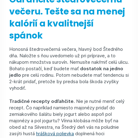
večeru. Tešte sa na menej
kalórií a kvalitnejší
spánok
Honosná štedrovečerná večera, hlavný bod Štedrého
dňa. Naložte s ňou uvedomelo už pri príprave, a to
nákupom množstva surovín. Nemusíte nakŕmiť celú ulicu.
Bohato postačí, keď budete mať
dostatok na jedno
jedlo
pre celú rodinu. Potom nebudete mať tendenciu si
2-krát pridať, pretože by predsa bola škoda zvyšky
vyhodiť.
Tradičné recepty odľahčite
. Nie je nutné meniť celý
recept. Čo napríklad namiesto majonézy pridať do
zemiakového šalátu biely jogurt alebo aspoň pol
majonézy a pol jogurtu? Vínna klobása môže byť na
obed až na Silvestra, na Štedrý deň vás na poludnie
zasýti hustá
hrášková polievka
doplnená hoci