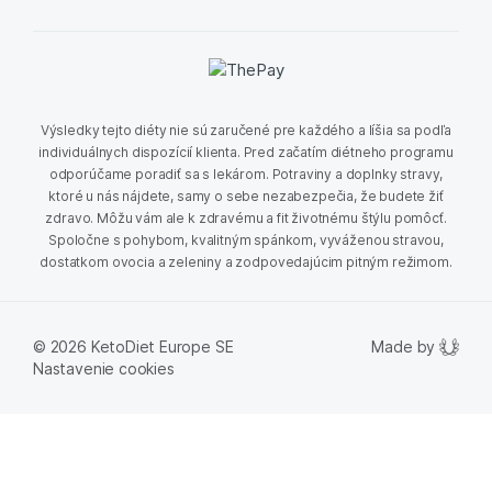
Výsledky tejto diéty nie sú zaručené pre každého a líšia sa podľa
individuálnych dispozícií klienta. Pred začatím diétneho programu
odporúčame poradiť sa s lekárom. Potraviny a doplnky stravy,
ktoré u nás nájdete, samy o sebe nezabezpečia, že budete žiť
zdravo. Môžu vám ale k zdravému a fit životnému štýlu pomôcť.
Spoločne s pohybom, kvalitným spánkom, vyváženou stravou,
dostatkom ovocia a zeleniny a zodpovedajúcim pitným režimom.
Made by
© 2026 KetoDiet Europe SE
Nastavenie cookies