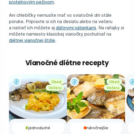
proteínovým pečivom
.
Ani chlebíčky nemusíte mať vo sviatočné dni stále
poruke. Pripravte si ich na desiatu alebo na večeru
a natrieť ich môžete aj
diétnymi nátierkami
. Na raňajky si
môžete namiesto klasickej vianočky pochutnať na
diétnej vianočnej štóle
.
Vianočné diétne recepty
Obed
Obed
Večera
Večera
jednoduché
náročnejšie