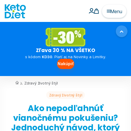
Menu
Zľava 30 % NA VŠETKO
s kódom
KD30
. Platí aj na Novinky a Limitky.
Nakúpiť
...
Zdravý životný štýl
Zdravý životný štýl
Ako nepodľahnúť
vianočnému pokušeniu?
Jednoduchý návod, ktorý