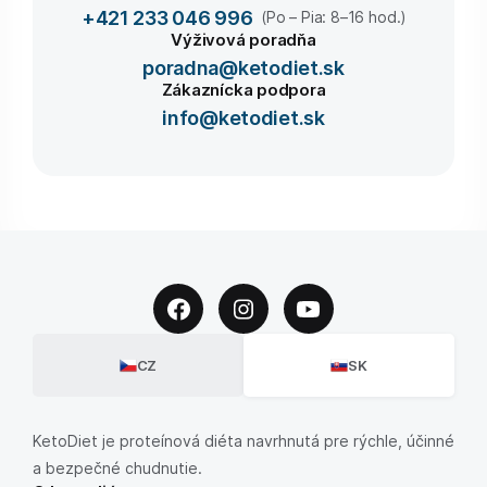
+421 233 046 996
(Po – Pia: 8–16 hod.)
Výživová poradňa
poradna@ketodiet.sk
Zákaznícka podpora
info@ketodiet.sk
CZ
SK
KetoDiet je proteínová diéta navrhnutá pre rýchle, účinné
a bezpečné chudnutie.