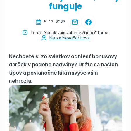
funguje
5. 12. 2023
Tento článok vám zaberie
5 min čítania
Nikola Nevečeřalová
Nechcete si zo sviatkov odniesť bonusový
darček v podobe nadváhy? Držte sa našich
tipov a povianočné kilá navyše vám
nehrozia.