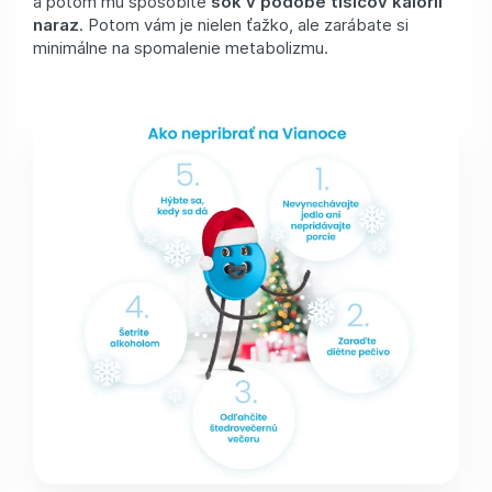
a potom mu spôsobíte
šok v podobe tisícov kalórií
naraz
. Potom vám je nielen ťažko, ale zarábate si
minimálne na spomalenie metabolizmu.