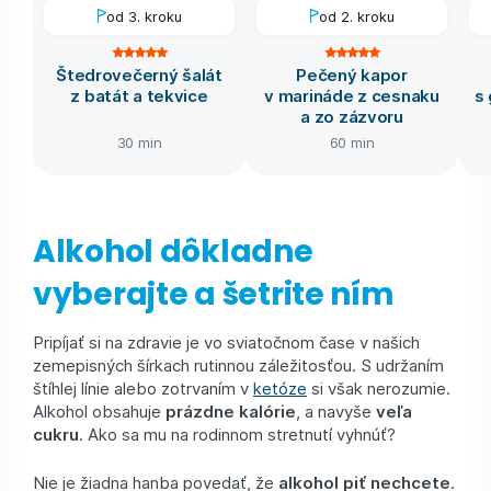
od 3. kroku
od 2. kroku
Štedrovečerný šalát
Pečený kapor
z batát a tekvice
v marináde z cesnaku
s 
a zo zázvoru
30 min
60 min
Alkohol dôkladne
vyberajte a šetrite ním
Pripíjať si na zdravie je vo sviatočnom čase v našich
zemepisných šírkach rutinnou záležitosťou. S udržaním
štíhlej línie alebo zotrvaním v
ketóze
si však nerozumie.
Alkohol obsahuje
prázdne kalórie
, a navyše
veľa
cukru
. Ako sa mu na rodinnom stretnutí vyhnúť?
Nie je žiadna hanba povedať, že
alkohol piť nechcete
.