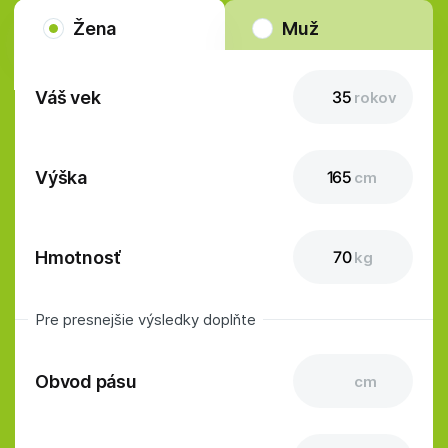
Žena
Muž
Váš vek
rokov
Výška
cm
Hmotnosť
kg
Pre presnejšie výsledky doplňte
Obvod pásu
cm