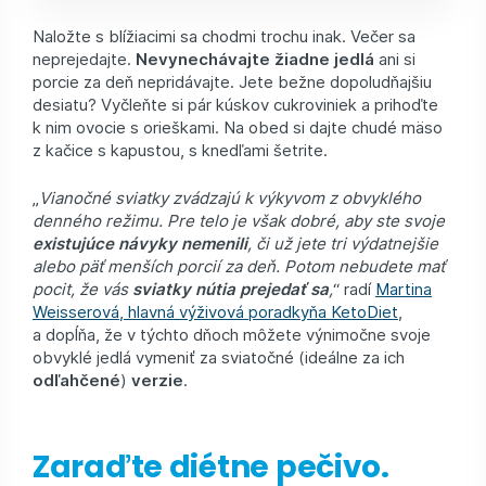
Naložte s blížiacimi sa chodmi trochu inak. Večer sa
neprejedajte.
Nevynechávajte žiadne jedlá
ani si
porcie za deň nepridávajte. Jete bežne dopoludňajšiu
desiatu? Vyčleňte si pár kúskov cukroviniek a prihoďte
k nim ovocie s orieškami. Na obed si dajte chudé mäso
z kačice s kapustou, s knedľami šetrite.
„
Vianočné sviatky zvádzajú k výkyvom z obvyklého
denného režimu. Pre telo je však dobré, aby ste svoje
existujúce návyky nemenili
, či už jete tri výdatnejšie
alebo päť menších porcií za deň. Potom nebudete mať
pocit, že vás
sviatky nútia prejedať sa
,
“ radí
Martina
Weisserová, hlavná výživová poradkyňa KetoDiet
,
a dopĺňa, že v týchto dňoch môžete výnimočne svoje
obvyklé jedlá vymeniť za sviatočné (ideálne za ich
odľahčené
)
verzie
.
Zaraďte diétne pečivo.