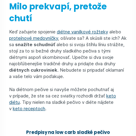
Milo prekvapí, pretože
chutí
Keď začujete spojenie
diétne vanilkové rožteky
alebo
proteínové medovníčky
, ošívate sa? A skúsili ste ich? Ak
sa
snažíte schudnúť
alebo si svoju štíhlu líniu strážite,
stojí za to si bežné druhy sladkého pečiva s tými
diétnymi aspoň skombinovať. Upečte si dva svoje
najobľúbenejšie tradičné druhy a pridajte dva druhy
diétnych cukroviniek
. Nebudete si pripadať oklamaní
a vaše telo vám poďakuje.
Na diétnom pečive si navyše môžete pochutnať aj
v prípade, že ste sa cez sviatky rozhodli držať
keto
diétu
. Tipy nielen na sladké pečivo v diéte nájdete
v
keto receptoch
.
Predpisy na low carb sladké pečivo