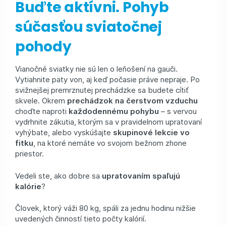
Buďte aktívni. Pohyb
súčasťou sviatočnej
pohody
Vianočné sviatky nie sú len o leňošení na gauči.
Vytiahnite päty von, aj keď počasie práve nepraje. Po
svižnejšej premrznutej prechádzke sa budete cítiť
skvele. Okrem
prechádzok na čerstvom vzduchu
choďte naproti
každodennému pohybu
– s vervou
vydrhnite zákutia, ktorým sa v pravidelnom upratovaní
vyhýbate, alebo vyskúšajte
skupinové lekcie vo
fitku
, na ktoré nemáte vo svojom bežnom zhone
priestor.
Vedeli ste, ako dobre sa
upratovaním spaľujú
kalórie
?
Človek, ktorý váži 80 kg, spáli za jednu hodinu nižšie
uvedených činností tieto počty kalórií.