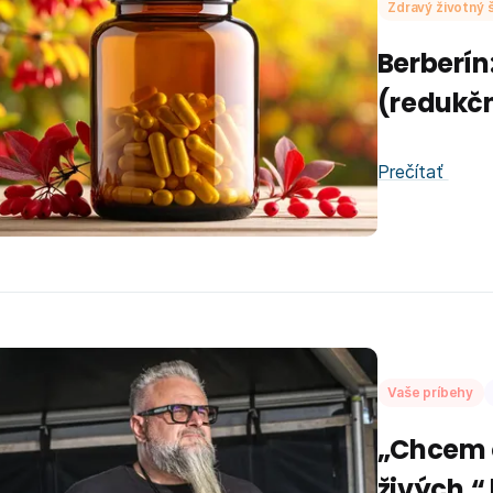
Zdravý životný š
Berberín
(redukčn
Prečítať
Vaše príbehy
„Chcem o
živých,“