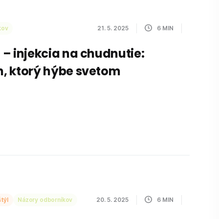
kov
21. 5. 2025
6
MIN
– injekcia na chudnutie:
, ktorý hýbe svetom
týl
Názory odborníkov
20. 5. 2025
6
MIN