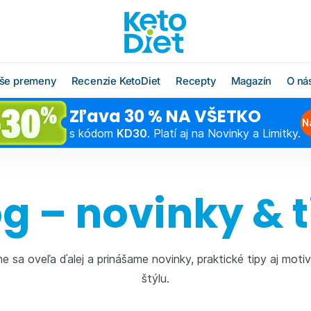
še premeny
Recenzie KetoDiet
Recepty
Magazín
O ná
Zľava 30 % NA VŠETKO
O radoch KetoDiet
Všetky recepty
O značke KetoDi
Blog
N
s kódom
KD30
. Platí aj na Novinky a Limitky.
Čo jesť po diéte
Keto recepty (od 1. kroku
Náš tím
Ako rýchlo schu
diéty)
Časté otázky
Výživová poradň
Chudnutie do pl
Low carb recepty (od 3.
g – novinky & 
kroku diéty)
Schudnite s odborníkom
Hľadáme obcho
Ako začať šport
partnerov
Vzorové jedálničky
Chudnutie po pä
Affiliate progra
Klub Moja KetoDiet
 sa oveľa ďalej a prinášame novinky, praktické tipy aj moti
Kontakty
štýlu.