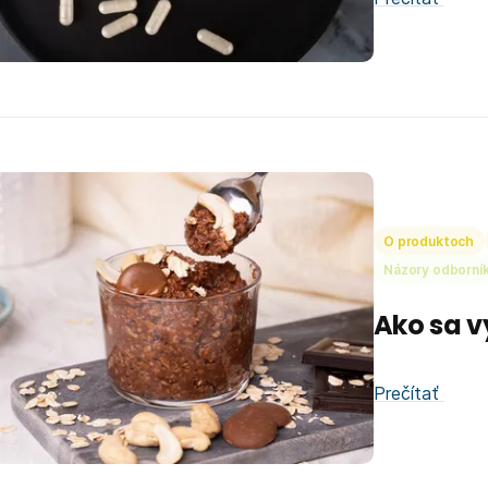
O produktoch
Názory odborní
Ako sa v
Prečítať