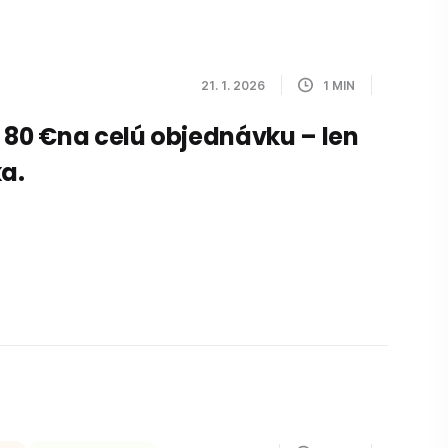
21. 1. 2026
1
MIN
 80 €na celú objednávku – len
ka.