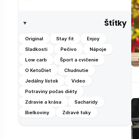
Štítky
Original
Stay fit
Enjoy
Sladkosti
Pečivo
Nápoje
Low carb
Šport a cvičenie
O KetoDiet
Chudnutie
Jedálny lístok
Video
Potraviny počas diéty
Zdravie a krása
Sacharidy
Bielkoviny
Zdravé tuky