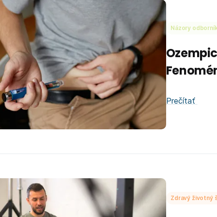
Názory odborní
Ozempic 
Fenomén
Prečítať
Zdravý životný š