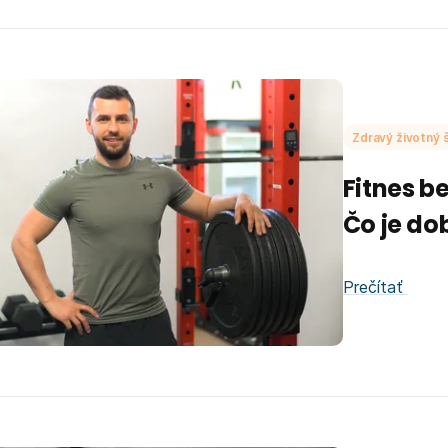
Zdravý životný š
Fitnes b
Čo je do
Prečítať