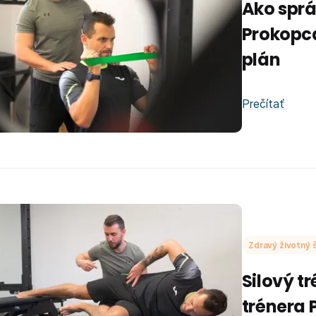
Ako sprá
Prokopca
plán
Prečítať
Zdravý životný š
Silový t
trénera 