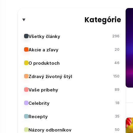
Kategórie
Všetky články
296
Akcie a zľavy
20
O produktoch
46
Zdravý životný štýl
150
Vaše príbehy
89
Celebrity
18
Recepty
35
Názory odborníkov
50