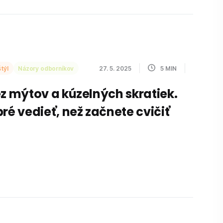
týl
Názory odborníkov
27. 5. 2025
5
MIN
ez mýtov a kúzelných skratiek.
bré vedieť, než začnete cvičiť