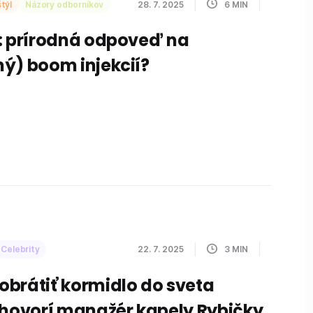
týl
Názory odborníkov
28. 7. 2025
6
MIN
: prírodná odpoveď na
ý) boom injekcií?
Celebrity
22. 7. 2025
3
MIN
brátiť kormidlo do sveta
 hovorí manažér kapely Rybičky