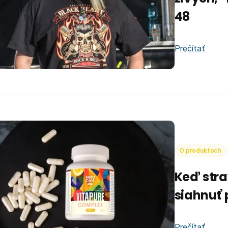
48
Prečítať
O produktoch
Keď stra
siahnuť 
Prečítať