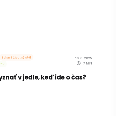
Zdravý životný štýl
10. 6. 2025
7
MIN
kov
yznať v jedle, keď ide o čas?