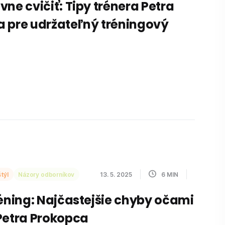
vne cvičiť: Tipy trénera Petra
 pre udržateľný tréningový
týl
Názory odborníkov
13. 5. 2025
6
MIN
réning: Najčastejšie chyby očami
Petra Prokopca