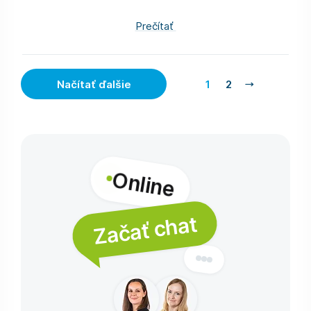
Prečítať
Načítať ďalšie
1
2
Online
Začať chat