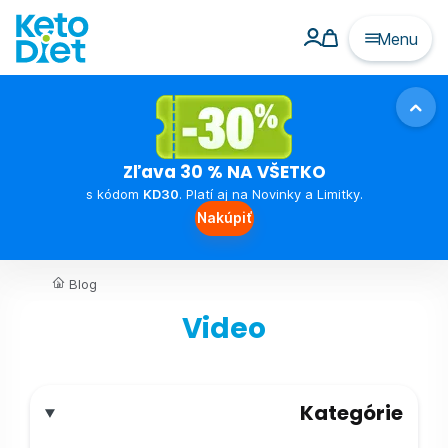
Menu
Zľava 30 % NA VŠETKO
s kódom
KD30
. Platí aj na Novinky a Limitky.
Nakúpiť
Blog
Video
Kategórie