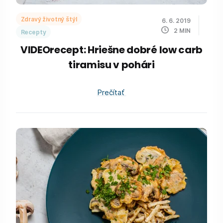
Zdravý životný štýl
6. 6. 2019
2
MIN
Recepty
VIDEOrecept: Hriešne dobré low carb
tiramisu v pohári
Prečítať