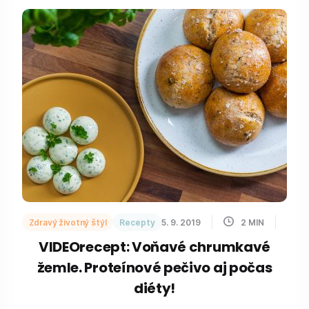
Zdravý životný štýl
Recepty
5. 9. 2019
2
MIN
VIDEOrecept: Voňavé chrumkavé
žemle. Proteínové pečivo aj počas
diéty!