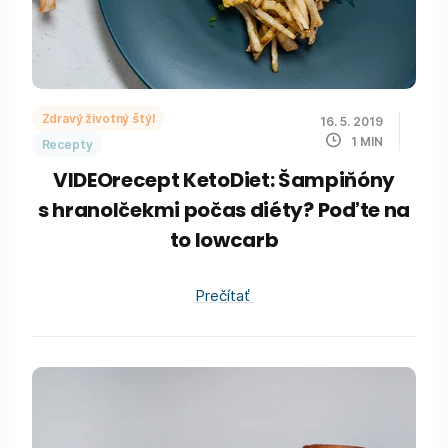
Zdravý životný štýl
16. 5. 2019
1
MIN
Recepty
VIDEOrecept KetoDiet: Šampiňóny
s hranolčekmi počas diéty? Poďte na
to lowcarb
Prečítať