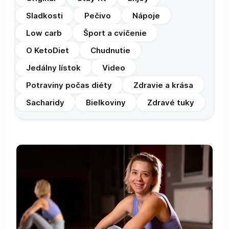
Sladkosti
Pečivo
Nápoje
Low carb
Šport a cvičenie
O KetoDiet
Chudnutie
Jedálny lístok
Video
Potraviny počas diéty
Zdravie a krása
Sacharidy
Bielkoviny
Zdravé tuky