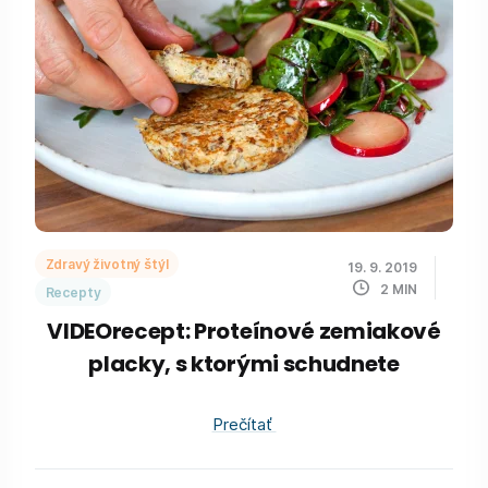
Zdravý životný štýl
19. 9. 2019
2
MIN
Recepty
VIDEOrecept: Proteínové zemiakové
placky, s ktorými schudnete
Prečítať