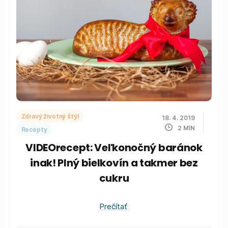
Zdravý životný štýl
18. 4. 2019
2
MIN
Recepty
VIDEOrecept: Veľkonočný baránok
inak! Plný bielkovín a takmer bez
cukru
Prečítať