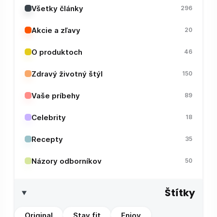
Všetky články
296
Akcie a zľavy
20
O produktoch
46
Zdravý životný štýl
150
Vaše príbehy
89
Celebrity
18
Recepty
35
Názory odborníkov
50
Štítky
Original
Stay fit
Enjoy