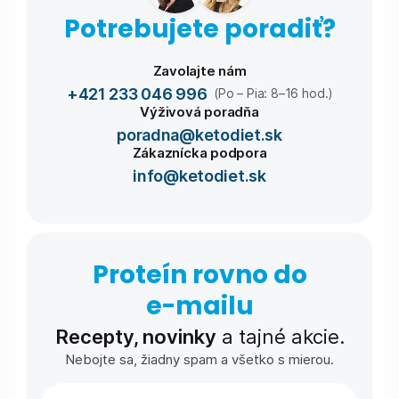
Potrebujete poradiť?
Zavolajte nám
+421 233 046 996
(Po – Pia: 8–16 hod.)
Výživová poradňa
poradna@ketodiet.sk
Zákaznícka podpora
info@ketodiet.sk
Proteín rovno do
e-⁠mailu
Recepty, novinky
a tajné akcie.
Nebojte sa, žiadny spam a všetko s mierou.