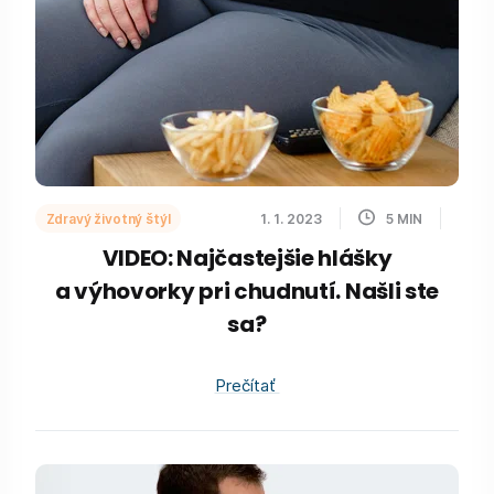
Zdravý životný štýl
1. 1. 2023
5
MIN
VIDEO: Najčastejšie hlášky
a výhovorky pri chudnutí. Našli ste
sa?
Prečítať