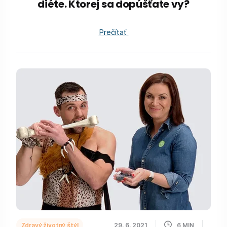
diéte. Ktorej sa dopúšťate vy?
Prečítať
Zdravý životný štýl
29. 6. 2021
6
MIN