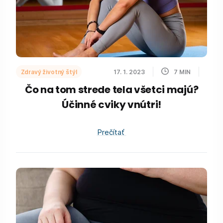
Zdravý životný štýl
17. 1. 2023
7
MIN
Čo na tom strede tela všetci majú?
Účinné cviky vnútri!
Prečítať