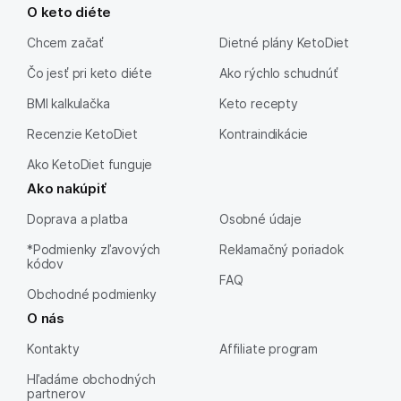
O keto diéte
Chcem začať
Dietné plány KetoDiet
Čo jesť pri keto diéte
Ako rýchlo schudnúť
BMI kalkulačka
Keto recepty
Recenzie KetoDiet
Kontraindikácie
Ako KetoDiet funguje
Ako nakúpiť
Doprava a platba
Osobné údaje
*Podmienky zľavových
Reklamačný poriadok
kódov
FAQ
Obchodné podmienky
O nás
Kontakty
Affiliate program
Hľadáme obchodných
partnerov