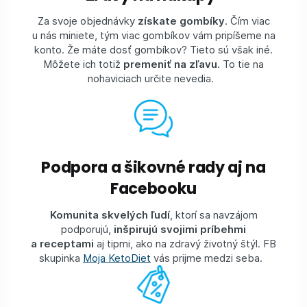
Za svoje objednávky
získate gombíky
. Čím viac
u nás miniete, tým viac gombíkov vám pripíšeme na
konto. Že máte dosť gombíkov? Tieto sú však iné.
Môžete ich totiž
premeniť na zľavu
. To tie na
nohaviciach určite nevedia.
Podpora a šikovné rady aj na
Facebooku
Komunita skvelých ľudí
, ktorí sa navzájom
podporujú,
inšpirujú svojimi príbehmi
a receptami
aj tipmi, ako na zdravý životný štýl.⁠ FB
skupinka
Moja KetoDiet
vás prijme medzi seba.