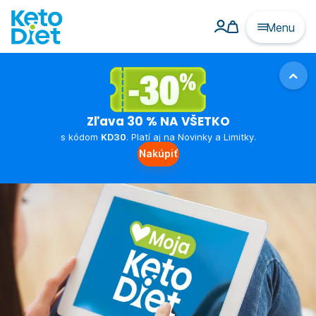
Menu
Zľava 30 % NA VŠETKO
s kódom
KD30
. Platí aj na Novinky a Limitky.
Nakúpiť