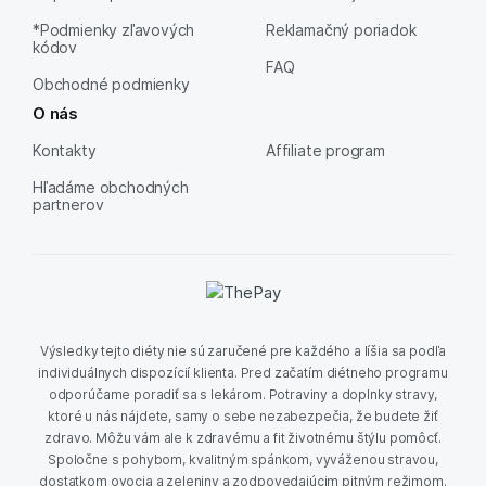
*Podmienky zľavových
Reklamačný poriadok
kódov
FAQ
Obchodné podmienky
O nás
Kontakty
Affiliate program
Hľadáme obchodných
partnerov
Výsledky tejto diéty nie sú zaručené pre každého a líšia sa podľa
individuálnych dispozícií klienta. Pred začatím diétneho programu
odporúčame poradiť sa s lekárom. Potraviny a doplnky stravy,
ktoré u nás nájdete, samy o sebe nezabezpečia, že budete žiť
zdravo. Môžu vám ale k zdravému a fit životnému štýlu pomôcť.
Spoločne s pohybom, kvalitným spánkom, vyváženou stravou,
dostatkom ovocia a zeleniny a zodpovedajúcim pitným režimom.