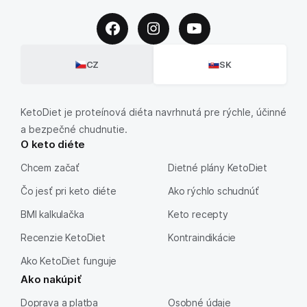
CZ
SK
KetoDiet je proteínová diéta navrhnutá pre rýchle, účinné
a bezpečné chudnutie.
O keto diéte
Chcem začať
Dietné plány KetoDiet
Čo jesť pri keto diéte
Ako rýchlo schudnúť
BMI kalkulačka
Keto recepty
Recenzie KetoDiet
Kontraindikácie
Ako KetoDiet funguje
Ako nakúpiť
Doprava a platba
Osobné údaje