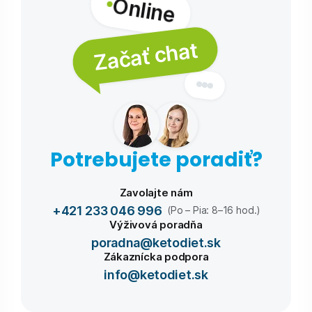
Online
Začať chat
Potrebujete poradiť?
Zavolajte nám
+421 233 046 996
(Po – Pia: 8–16 hod.)
Výživová poradňa
poradna@ketodiet.sk
Zákaznícka podpora
info@ketodiet.sk