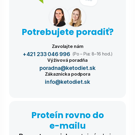
Potrebujete poradiť?
Zavolajte nám
+421 233 046 996
(Po – Pia: 8–16 hod.)
Výživová poradňa
poradna@ketodiet.sk
Zákaznícka podpora
info@ketodiet.sk
Proteín rovno do
e-⁠mailu