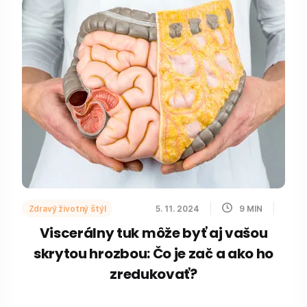
Zdravý životný štýl
5. 11. 2024
9
MIN
Viscerálny tuk môže byť aj vašou
skrytou hrozbou: Čo je zač a ako ho
zredukovať?