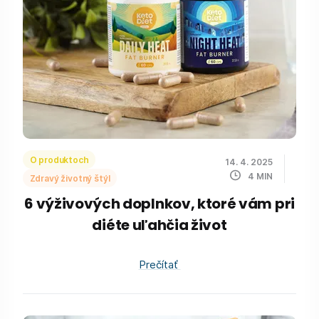
O produktoch
14. 4. 2025
4
MIN
Zdravý životný štýl
6 výživových doplnkov, ktoré vám pri
diéte uľahčia život
Prečítať