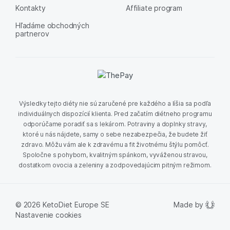
Kontakty
Affiliate program
Hľadáme obchodných
partnerov
Výsledky tejto diéty nie sú zaručené pre každého a líšia sa podľa
individuálnych dispozícií klienta. Pred začatím diétneho programu
odporúčame poradiť sa s lekárom. Potraviny a doplnky stravy,
ktoré u nás nájdete, samy o sebe nezabezpečia, že budete žiť
zdravo. Môžu vám ale k zdravému a fit životnému štýlu pomôcť.
Spoločne s pohybom, kvalitným spánkom, vyváženou stravou,
dostatkom ovocia a zeleniny a zodpovedajúcim pitným režimom.
Made by
© 2026 KetoDiet Europe SE
Nastavenie cookies