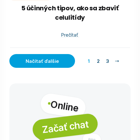
5 účinných tipov, ako sa zbaviť
celulitídy
Prečítať
Načítať ďalšie
1
2
3
Online
Začať chat