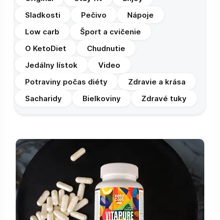
Sladkosti
Pečivo
Nápoje
Low carb
Šport a cvičenie
O KetoDiet
Chudnutie
Jedálny lístok
Video
Potraviny počas diéty
Zdravie a krása
Sacharidy
Bielkoviny
Zdravé tuky