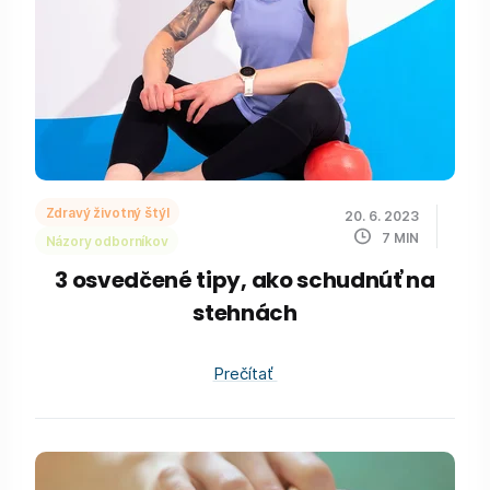
Zdravý životný štýl
20. 6. 2023
7
MIN
Názory odborníkov
3 osvedčené tipy, ako schudnúť na
stehnách
Prečítať