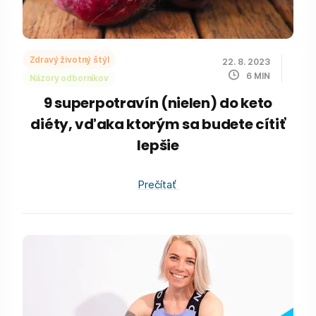
Zdravý životný štýl
22. 8. 2023
6
MIN
Názory odborníkov
9 superpotravín (nielen) do keto
diéty, vďaka ktorým sa budete cítiť
lepšie
Prečítať