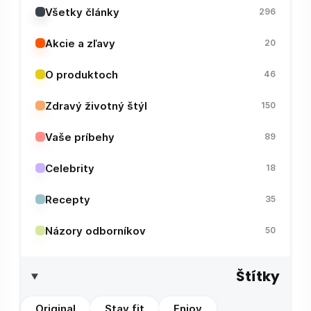
Všetky články
296
Akcie a zľavy
20
O produktoch
46
Zdravý životný štýl
150
Vaše príbehy
89
Celebrity
18
Recepty
35
Názory odborníkov
50
Štítky
Original
Stay fit
Enjoy