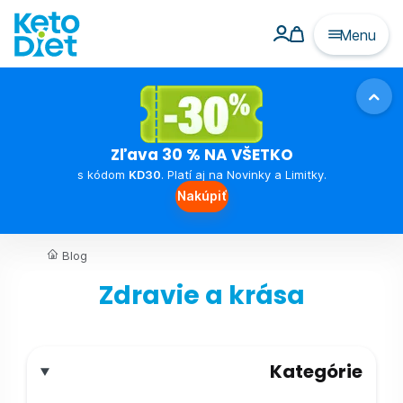
Menu
Zľava 30 % NA VŠETKO
s kódom
KD30
. Platí aj na Novinky a Limitky.
Nakúpiť
Blog
Zdravie a krása
Kategórie