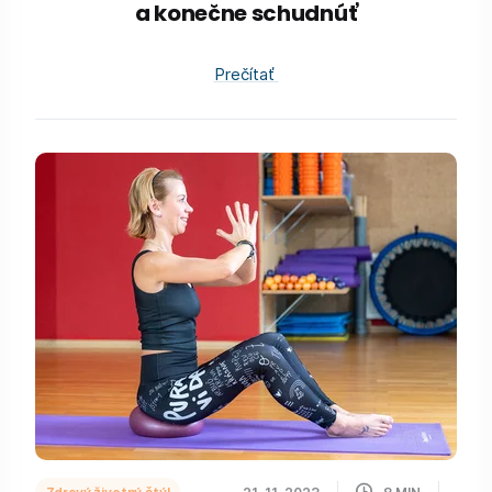
a konečne schudnúť
Prečítať
Zdravý životný štýl
21. 11. 2023
8
MIN