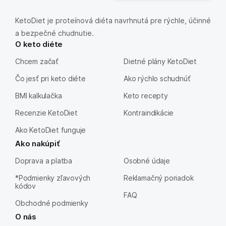
KetoDiet je proteínová diéta navrhnutá pre rýchle, účinné
a bezpečné chudnutie.
O keto diéte
Chcem začať
Dietné plány KetoDiet
Čo jesť pri keto diéte
Ako rýchlo schudnúť
BMI kalkulačka
Keto recepty
Recenzie KetoDiet
Kontraindikácie
Ako KetoDiet funguje
Ako nakúpiť
Doprava a platba
Osobné údaje
*Podmienky zľavových
Reklamačný poriadok
kódov
FAQ
Obchodné podmienky
O nás