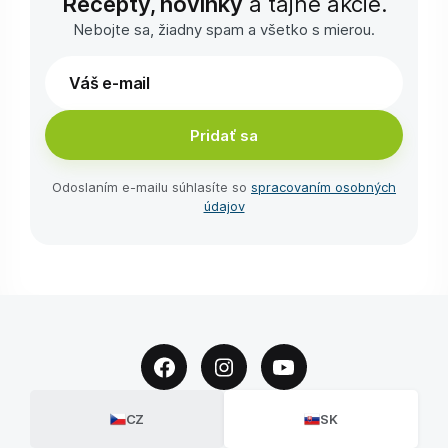
Recepty, novinky
a tajné akcie.
Nebojte sa, žiadny spam a všetko s mierou.
Pridať sa
Odoslaním e-⁠mailu súhlasíte so
spracovaním osobných
údajov
CZ
SK