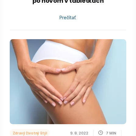
po novom v tabletkách
Prečítať
Zdravý životný štýl
9. 8. 2022
7
MIN