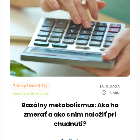
Zdravý životný štýl
16. 5. 2023
5
MIN
Názory odborníkov
Bazálny metabolizmus: Ako ho
zmerať a ako s ním naložiť pri
chudnutí?