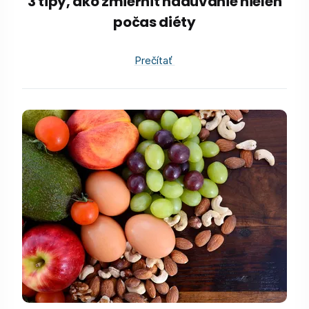
3 tipy, ako zmierniť nadúvanie nielen
počas diéty
Prečítať