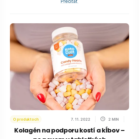
Prečítať
O produktoch
7. 11. 2022
2
MIN
Kolagén na podporu kostí a kĺbov –