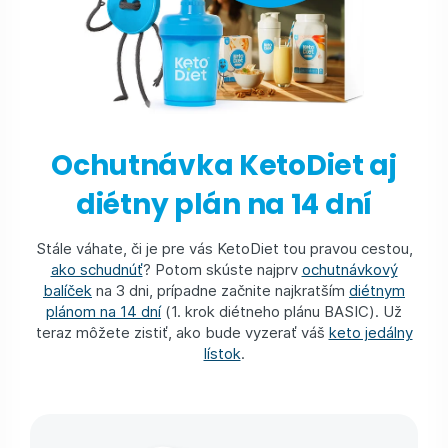
Ochutnávka KetoDiet aj
diétny plán na 14 dní
Stále váhate, či je pre vás KetoDiet tou pravou cestou,
ako schudnúť
? Potom skúste najprv
ochutnávkový
balíček
na 3 dni, prípadne začnite najkratším
diétnym
plánom na 14 dní
(1. krok diétneho plánu BASIC). Už
teraz môžete zistiť, ako bude vyzerať váš
keto jedálny
lístok
.