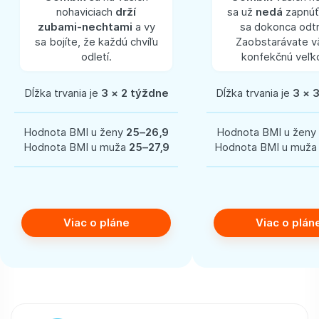
nohaviciach
drží
sa už
nedá
zapnúť
zubami-nechtami
a vy
sa dokonca odtr
sa bojíte, že každú chvíľu
Zaobstarávate v
odletí.
konfekčnú veľk
Dĺžka trvania je
3 × 2 týždne
Dĺžka trvania je
3 × 
Hodnota BMI u ženy
25–26,9
Hodnota BMI u ženy
Hodnota BMI u muža
25–27,9
Hodnota BMI u muž
Viac o pláne
Viac o plán