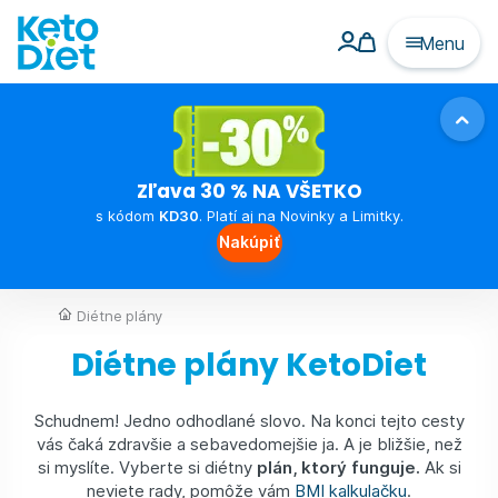
Menu
Zľava 30 % NA VŠETKO
s kódom
KD30
. Platí aj na Novinky a Limitky.
Nakúpiť
Diétne plány
Diétne plány KetoDiet
Schudnem! Jedno odhodlané slovo. Na konci tejto cesty
vás čaká zdravšie a sebavedomejšie ja. A je bližšie, než
si myslíte. Vyberte si diétny
plán, ktorý funguje.
Ak si
neviete rady, pomôže vám
BMI kalkulačku
.