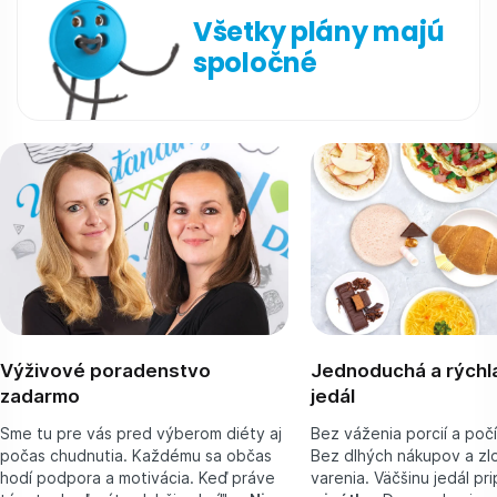
Všetky plány majú
spoločné
Výživové poradenstvo
Jednoduchá a rýchla
zadarmo
jedál
Sme tu pre vás pred výberom diéty aj
Bez váženia porcií a počít
počas chudnutia. Každému sa občas
Bez dlhých nákupov a zl
hodí podpora a motivácia. Keď práve
varenia. Väčšinu jedál pr