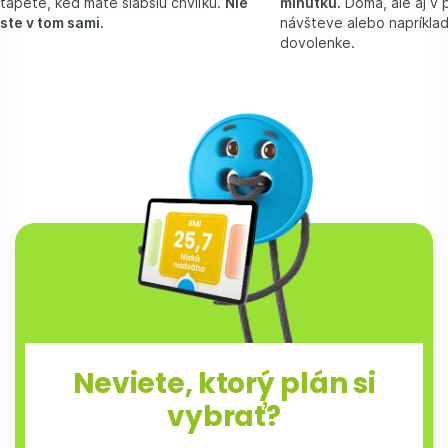
tápete, keď máte slabšiu chvíľku.
Nie
minútku.
Doma, ale aj v p
ste v tom sami.
návšteve alebo napríklad
dovolenke.
Neviete, ktorý plán si
vybrať?