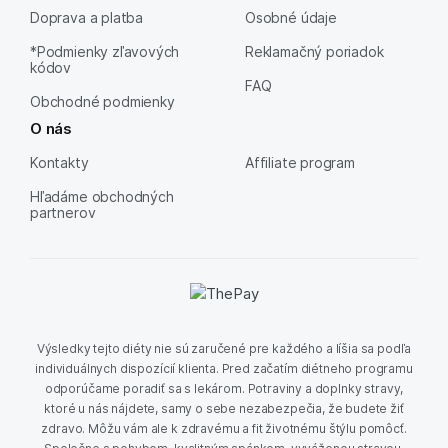
Doprava a platba
Osobné údaje
*Podmienky zľavových
Reklamačný poriadok
kódov
FAQ
Obchodné podmienky
O nás
Kontakty
Affiliate program
Hľadáme obchodných
partnerov
Výsledky tejto diéty nie sú zaručené pre každého a líšia sa podľa
individuálnych dispozícií klienta. Pred začatím diétneho programu
odporúčame poradiť sa s lekárom. Potraviny a doplnky stravy,
ktoré u nás nájdete, samy o sebe nezabezpečia, že budete žiť
zdravo. Môžu vám ale k zdravému a fit životnému štýlu pomôcť.
Spoločne s pohybom, kvalitným spánkom, vyváženou stravou,