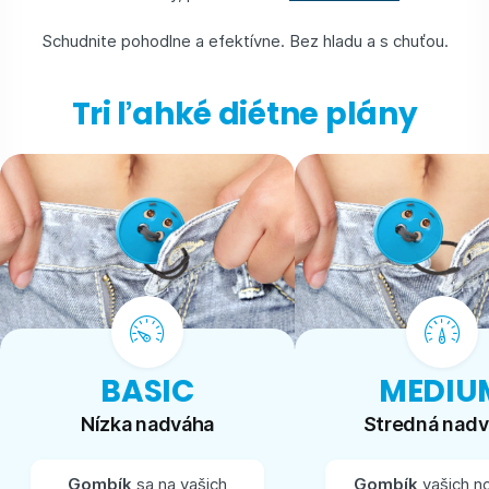
Schudnite pohodlne a efektívne. Bez hladu a s chuťou.
Tri ľahké diétne plány
BASIC
MEDIU
Nízka nadváha
Stredná nad
Gombík
sa na vašich
Gombík
vašich n