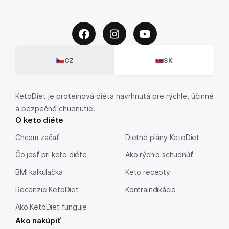
CZ
SK
KetoDiet je proteínová diéta navrhnutá pre rýchle, účinné
a bezpečné chudnutie.
O keto diéte
Chcem začať
Dietné plány KetoDiet
Čo jesť pri keto diéte
Ako rýchlo schudnúť
BMI kalkulačka
Keto recepty
Recenzie KetoDiet
Kontraindikácie
Ako KetoDiet funguje
Ako nakúpiť