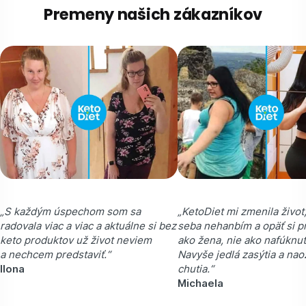
Premeny našich zákazníkov
„S každým úspechom som sa
„KetoDiet mi zmenila život,
radovala viac a viac a aktuálne si bez
seba nehanbím a opäť si 
keto produktov už život neviem
ako žena, nie ako nafúknut
a nechcem predstaviť.“
Navyše jedlá zasýtia a nao
Ilona
chutia.“
Michaela