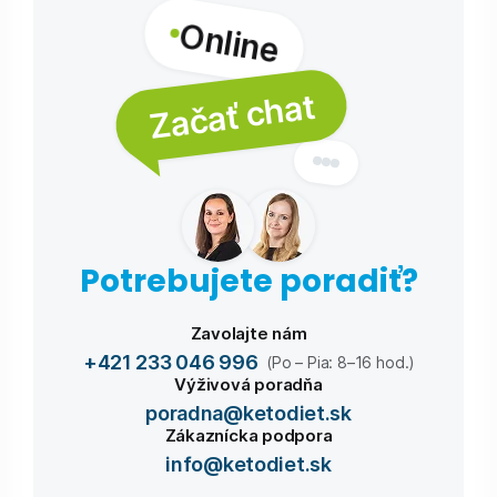
Online
Začať chat
Potrebujete poradiť?
Zavolajte nám
+421 233 046 996
(Po – Pia: 8–16 hod.)
Výživová poradňa
poradna@ketodiet.sk
Zákaznícka podpora
info@ketodiet.sk