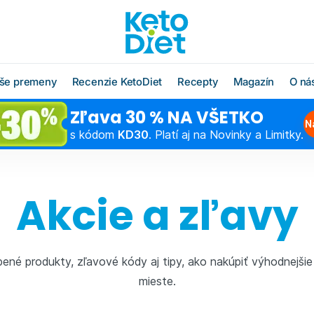
še premeny
Recenzie KetoDiet
Recepty
Magazín
O ná
Zľava 30 % NA VŠETKO
O radoch KetoDiet
Všetky recepty
O značke KetoDi
Blog
N
s kódom
KD30
. Platí aj na Novinky a Limitky.
Čo jesť po diéte
Keto recepty (od 1. kroku
Náš tím
Ako rýchlo schu
diéty)
Časté otázky
Výživová poradň
Chudnutie do pl
Low carb recepty (od 3.
Akcie a zľavy
kroku diéty)
Schudnite s odborníkom
Hľadáme obcho
Ako začať šport
partnerov
Vzorové jedálničky
Chudnutie po pä
Affiliate progra
Klub Moja KetoDiet
bené produkty, zľavové kódy aj tipy, ako nakúpiť výhodnejši
Kontakty
mieste.