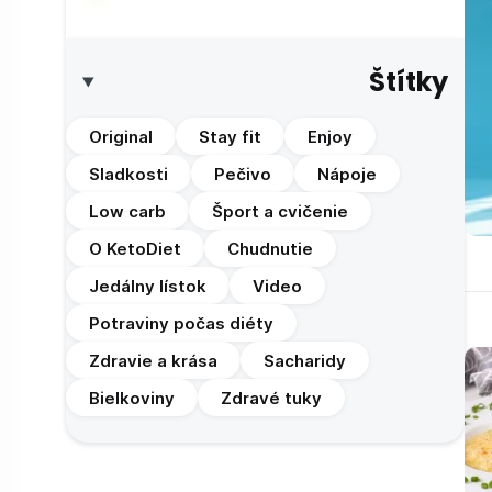
Štítky
Original
Stay fit
Enjoy
Sladkosti
Pečivo
Nápoje
Low carb
Šport a cvičenie
O KetoDiet
Chudnutie
Jedálny lístok
Video
Potraviny počas diéty
Zdravie a krása
Sacharidy
Bielkoviny
Zdravé tuky