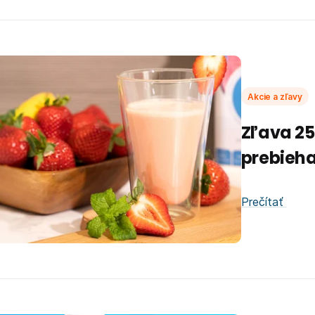
Akcie a zľavy
Zľava 25
prebieh
Prečítať