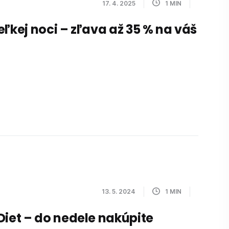
17. 4. 2025
1
MIN
eľkej noci – zľava až 35 % na váš
13. 5. 2024
1
MIN
Diet – do nedele nakúpite