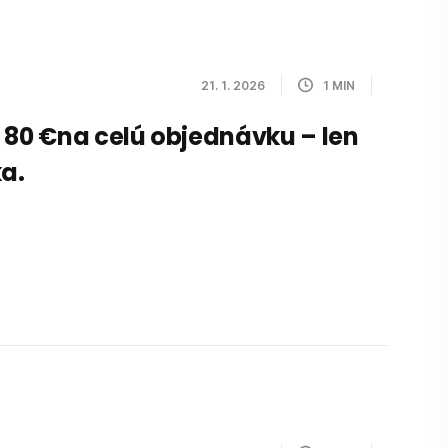
21. 1. 2026
1
MIN
 80 €na celú objednávku – len
ka.