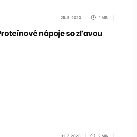
25. 9. 2023
1
MIN
Proteínové nápoje so zľavou
31. 7. 2023
2
MIN