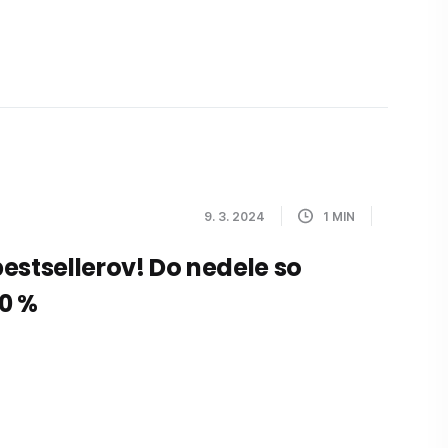
9. 3. 2024
1
MIN
estsellerov! Do nedele so
0 %