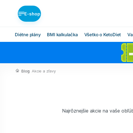
E-shop
Diétne plány
BMI kalkulačka
Všetko o KetoDiet
Va
Diétne plány KetoDiet
Ako KetoDiet funguje
O proteínovej diéte
Nízka nadváha (BASIC)
Blog
Akcie a zľavy
Ketóza
Stredná nadváha
(MEDIUM)
Chcem začať
Vysoká nadváha
BMI kalkulačka
(INTENSE)
Čo budem jesť
Najrôznejšie akcie na vaše obľú
Ktorý plán je pre mňa?