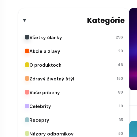
Kategórie
Všetky články
296
Akcie a zľavy
20
O produktoch
46
Zdravý životný štýl
150
Vaše príbehy
89
Celebrity
18
Recepty
35
Názory odborníkov
50