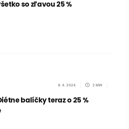
šetko so zľavou 25 %
8. 4. 2024
2
MIN
Diétne balíčky teraz o 25 %
e