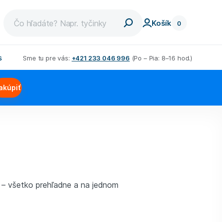
Košík
0
s
Sme tu pre vás:
+421 233 046 996
(Po – Pia: 8–16 hod.)
et
Chudnutie pre mužov
akúpiť
dnúť
Nízkosacharidová diéta
a
aviek
Low carb diéta
dných
ovat
Bielkovinová diéta
ťdesiatke
Schudli s nami
m
e – všetko prehľadne a na jednom