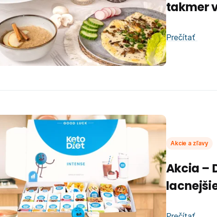
takmer v
Prečítať
Akcie a zľavy
Akcia – 
lacnejši
Prečítať