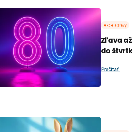
Akcie a zľavy
Zľava až
do štvrt
Prečítať