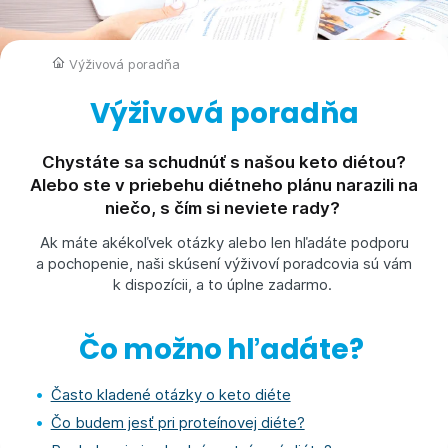
Výživová poradňa
Výživová poradňa
Chystáte sa schudnúť s našou keto diétou?
Alebo ste v priebehu diétneho plánu narazili na
niečo, s čím si neviete rady?
Ak máte akékoľvek otázky alebo len hľadáte podporu
a pochopenie, naši skúsení výživoví poradcovia sú vám
k dispozícii, a to úplne zadarmo.
Čo možno hľadáte?
Často kladené otázky o keto diéte
Čo budem jesť pri proteínovej diéte?