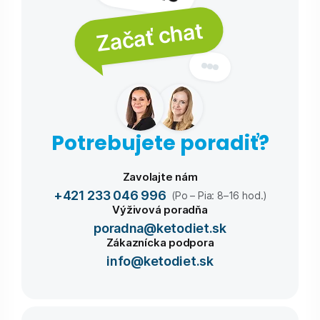
Začať chat
Potrebujete poradiť?
Zavolajte nám
+421 233 046 996
(Po – Pia: 8–16 hod.)
Výživová poradňa
poradna@ketodiet.sk
Zákaznícka podpora
info@ketodiet.sk