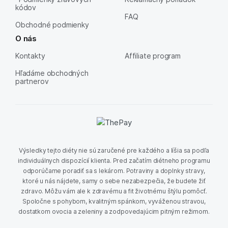
kódov
FAQ
Obchodné podmienky
O nás
Kontakty
Affiliate program
Hľadáme obchodných
partnerov
Výsledky tejto diéty nie sú zaručené pre každého a líšia sa podľa
individuálnych dispozícií klienta. Pred začatím diétneho programu
odporúčame poradiť sa s lekárom. Potraviny a doplnky stravy,
ktoré u nás nájdete, samy o sebe nezabezpečia, že budete žiť
zdravo. Môžu vám ale k zdravému a fit životnému štýlu pomôcť.
Spoločne s pohybom, kvalitným spánkom, vyváženou stravou,
dostatkom ovocia a zeleniny a zodpovedajúcim pitným režimom.