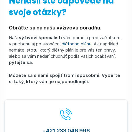
Nenašli ste odpovede na
svoje otázky?
Obráťte sa na našu výživovú poradňu.
Naši
výživoví špecialisti
vám poradia pred začiatkom,
v priebehu aj po skončení
diétneho plánu
. Ak napríklad
nemáte istotu, ktorý diétny plán je pre vás ten pravý,
alebo sa vám nedarí chudnúť podľa vašich očakávaní,
pýtajte sa
.
Môžete sa s nami spojiť tromi spôsobmi. Vyberte
si taký, ktorý vám je najpohodlnejší.
+421 233 046 996