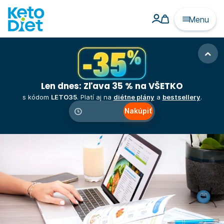
Menu
Len dnes: Zľava 35 % na VŠETKO
s kódom
LETO35
. Platí aj na
diétne plány
a
bestsellery
.
Nakúpiť
00
:
00
:
00