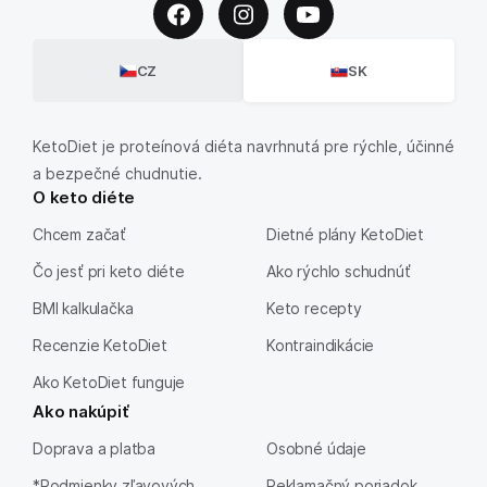
CZ
SK
KetoDiet je proteínová diéta navrhnutá pre rýchle, účinné
a bezpečné chudnutie.
O keto diéte
Chcem začať
Dietné plány KetoDiet
Čo jesť pri keto diéte
Ako rýchlo schudnúť
BMI kalkulačka
Keto recepty
Recenzie KetoDiet
Kontraindikácie
Ako KetoDiet funguje
Ako nakúpiť
Doprava a platba
Osobné údaje
*Podmienky zľavových
Reklamačný poriadok