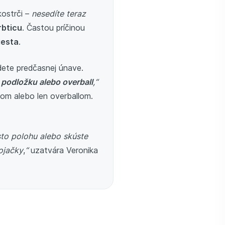
kostrči –
nesedíte teraz
rbticu
. Častou príčinou
iesta
.
dete predčasnej únave.
 podložku alebo overball
,“
kom alebo len overballom.
asto polohu alebo skúste
ojačky
,
“
uzatvára Veronika