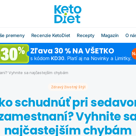
še premeny
Recenzie KetoDiet
Recepty
Magazín
O ná
Zľava 30 % NA VŠETKO
O radoch KetoDiet
Všetky recepty
O značke KetoDi
Blog
N
s kódom
KD30
. Platí aj na Novinky a Limitky.
Čo jesť po diéte
Keto recepty (od 1. kroku
Náš tím
Ako rýchlo schu
diéty)
ní? Vyhnite sa najčastejším chybám
Časté otázky
Výživová poradň
Chudnutie do pl
Low carb recepty (od 3.
Zdravý životný štýl
kroku diéty)
Schudnite s odborníkom
Hľadáme obcho
Ako začať šport
partnerov
ko schudnúť pri sedav
Vzorové jedálničky
Chudnutie po pä
Affiliate progra
Klub Moja KetoDiet
zamestnaní? Vyhnite s
Kontakty
najčastejším chybám