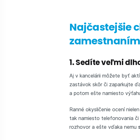
Najčastejšie 
zamestnaní
1. Sedíte veľmi dl
Aj v kancelárii môžete byť akt
zastávok skôr či zaparkujte ďal
a potom ešte namiesto výťahu
Ranné okysličenie ocení nielen
tak namiesto telefonovania či 
rozhovor a ešte vďaka nemu