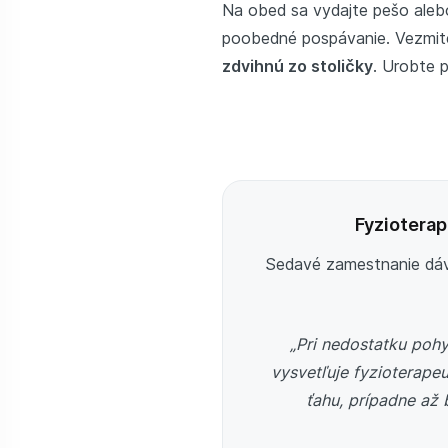
Na obed sa vydajte pešo alebo
poobedné pospávanie. Vezmite
zdvihnú zo stoličky
. Urobte p
Fyzioterape
Sedavé zamestnanie dáva
„Pri nedostatku poh
vysvetľuje fyzioterape
ťahu, prípadne až 