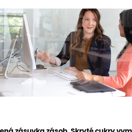
ená zásuvka zásob. Skryté cukry vym