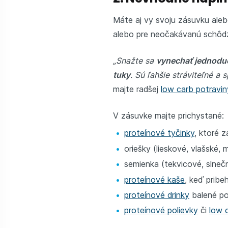
Máte aj vy svoju zásuvku ale
alebo pre neočakávanú schôdz
„Snažte sa
vynechať jednodu
tuky
. Sú ľahšie stráviteľné a 
majte radšej
low carb potravin
V zásuvke majte prichystané:
proteínové tyčinky
, ktoré 
oriešky (lieskové, vlašské, 
semienka (tekvicové, slneč
proteínové kaše
, keď pribe
proteínové drinky
balené po
proteínové polievky
či
low 