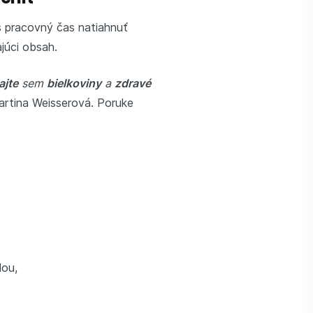
 pracovný čas natiahnuť
júci obsah.
ajte
sem
bielkoviny
a
zdravé
Martina Weisserová. Poruke
dou,