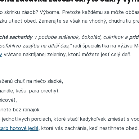
bo skrinku zásob? Výborne. Pretože každému sa môže občas
ku utiecť obed. Zamerajte sa však na vhodný, chudnutiu pra
ché sacharidy
v podobe sušienok, čokolád, cukríkov a
prid
spoľahlivo zasýtia na dlhší čas,“
radí špecialistka na výživu 
y
vrátane nakrájanej zeleniny, ktorú môžete jesť celý deň.
zaženú chuť na niečo sladké,
mandle, kešu, para orechy),
nicové),
hnete bez raňajok,
 jednotlivých porciách, ktoré stačí kedykoľvek zmiešať s vo
carb hotové jedlá
, ktoré vás zachránia, keď nestihnete obed.