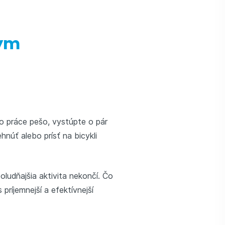
vým
o práce pešo, vystúpte o pár
hnúť alebo prísť na bicykli
oludňajšia aktivita nekončí. Čo
príjemnejší a efektívnejší