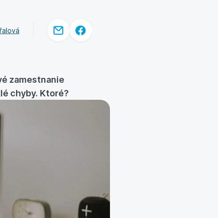
řalová
avé zamestnanie
klé chyby. Ktoré?