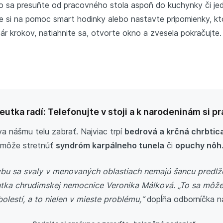
 sa presuňte od pracovného stola aspoň do kuchynky či jed
 si na pomoc smart hodinky alebo nastavte pripomienky, k
ár krokov, natiahnite sa, otvorte okno a zvesela pokračujte
utka radí: Telefonujte v stoji a k narodeninám si pr
 nášmu telu zabrať. Najviac trpí
bedrová a krčná chrbtic
môže stretnúť
syndróm karpálneho tunela
či
opuchy nôh
ybu sa svaly v menovaných oblastiach nemajú šancu predlž
utka chrudimskej nemocnice Veronika Málková. „To sa môže 
bolestí, a to nielen v mieste problému,“
dopĺňa odborníčka 