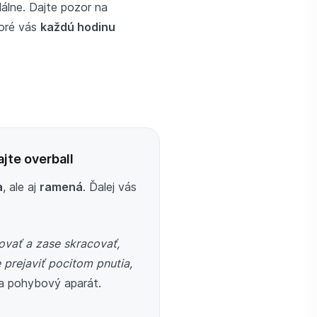
álne. Dajte pozor na
toré vás
každú hodinu
.
ajte overball
a
, ale aj
ramená
. Ďalej vás
.
ovať a zase skracovať,
prejaviť pocitom pnutia,
na pohybový aparát.