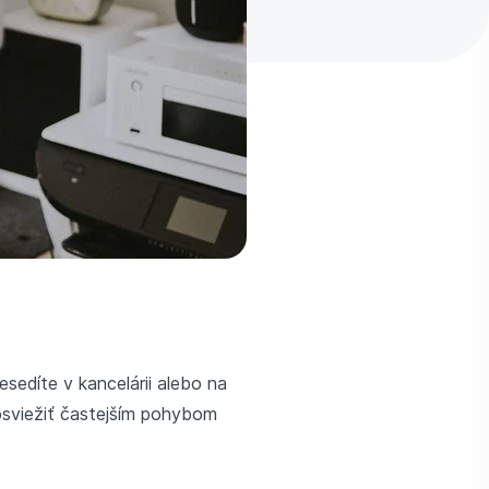
sedíte v kancelárii alebo na
osviežiť častejším pohybom