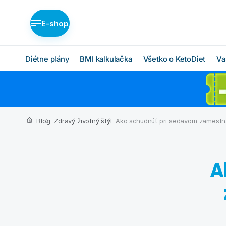
E-shop
Diétne plány
BMI kalkulačka
Všetko o KetoDiet
Va
Diétne plány KetoDiet
Ako KetoDiet funguje
O proteínovej diéte
Nízka nadváha (BASIC)
Blog
Zdravý životný štýl
Ako schudnúť pri sedavom zamestna
Ketóza
Stredná nadváha
(MEDIUM)
Chcem začať
Vysoká nadváha
A
BMI kalkulačka
(INTENSE)
Čo budem jesť
Ktorý plán je pre mňa?