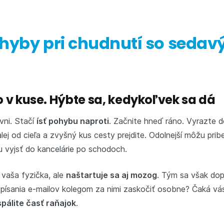
chyby pri chudnutí so seda
m
ho v kuse. Hýbte sa, kedykoľvek sa dá
ívni. Stačí
ísť pohybu naproti
. Začnite hneď ráno. Vyrazte d
ej od cieľa a zvyšný kus cesty prejdite. Odolnejší môžu pribe
 vyjsť do kancelárie po schodoch.
 vaša fyzička, ale
naštartuje sa aj mozog
. Tým sa však dop
písania e-⁠mailov kolegom za nimi zaskočiť osobne? Čaká vás 
spálite časť raňajok
.