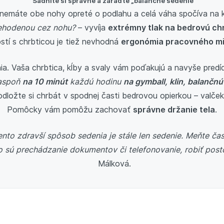
Sadnite si správne a zaraďte „balančné sedenie“
 nemáte obe nohy opreté o podlahu a celá váha spočíva na 
ehodenou cez nohu?
– vyvíja
extrémny tlak na bedrovú ch
stí s chrbticou je tiež nevhodná
ergonómia pracovného m
nia. Vaša chrbtica, kĺby a svaly vám poďakujú a navyše predí
 aspoň
na 10 minút
každú hodinu
na gymball, klin, balančnú
odložte si chrbát v spodnej časti bedrovou opierkou – valče
Pomôcky vám pomôžu zachovať
správne držanie tela
.
 tento zdravší spôsob sedenia je stále len sedenie. Meňte č
o sú prechádzanie dokumentov či telefonovanie, robiť post
Málková.