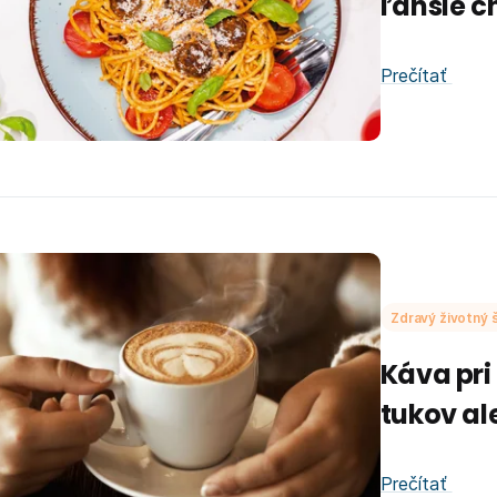
ľahšie c
Prečítať
Zdravý životný š
Káva pri
tukov al
Prečítať