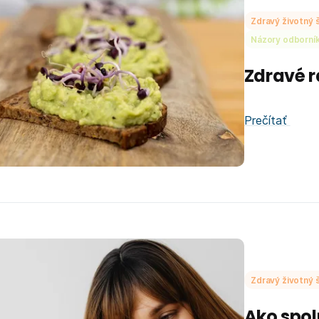
Zdravý životný š
Názory odborní
Zdravé r
Prečítať
Zdravý životný š
Ako spol