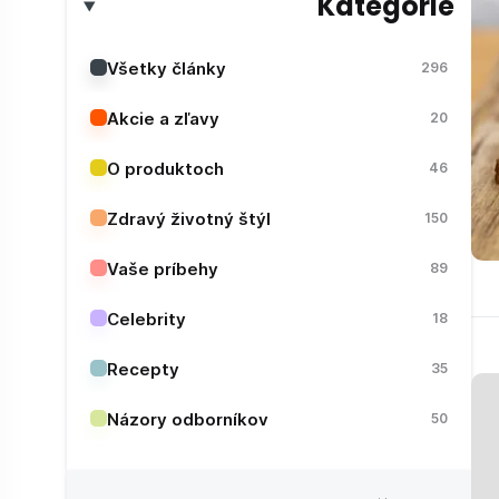
Kategórie
Všetky články
296
Akcie a zľavy
20
O produktoch
46
Zdravý životný štýl
150
Vaše príbehy
89
Celebrity
18
Recepty
35
Názory odborníkov
50