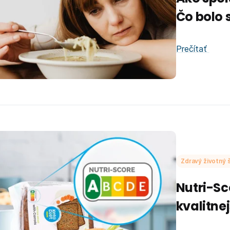
Čo bolo s
Prečítať
Zdravý životný š
Nutri-Sc
kvalitne