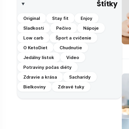
Štítky
Original
Stay fit
Enjoy
Sladkosti
Pečivo
Nápoje
Low carb
Šport a cvičenie
O KetoDiet
Chudnutie
Jedálny lístok
Video
Potraviny počas diéty
Zdravie a krása
Sacharidy
Bielkoviny
Zdravé tuky