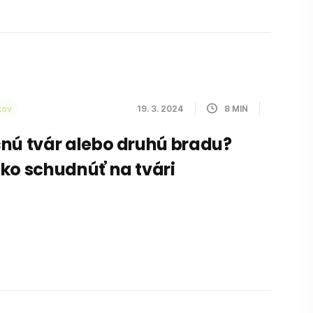
kov
19. 3. 2024
8
MIN
nú tvár alebo druhú bradu?
ko schudnúť na tvári