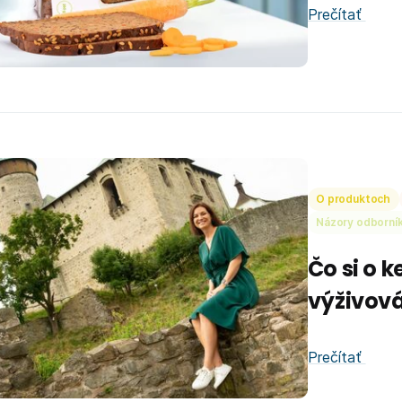
Prečítať
O produktoch
Názory odborní
Čo si o 
výživov
Prečítať