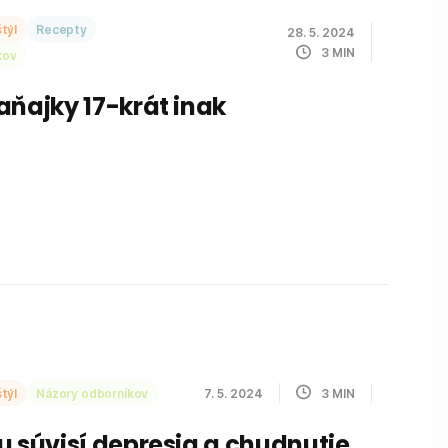
týl
Recepty
28. 5. 2024
3
MIN
kov
aňajky 17-krát inak
týl
Názory odborníkov
7. 5. 2024
3
MIN
u súvisí depresia a chudnutie.