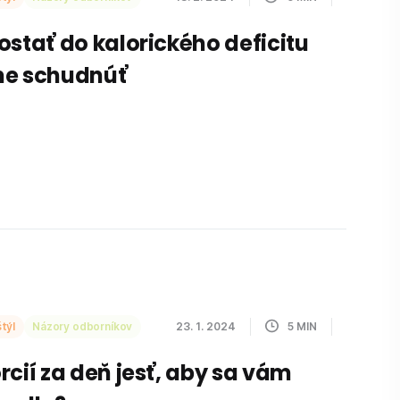
ostať do kalorického deficitu
ne schudnúť
týl
Názory odborníkov
23. 1. 2024
5
MIN
rcií za deň jesť, aby sa vám