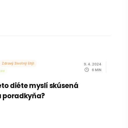
Zdravý životný štýl
9. 4. 2024
6
MIN
kov
keto diéte myslí skúsená
á poradkyňa?