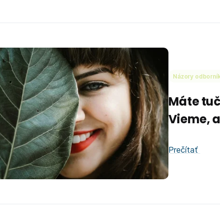
Názory odborní
Máte tuč
Vieme, a
Prečítať