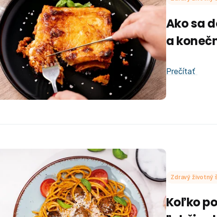
Ako sa d
a koneč
Prečítať
Zdravý životný š
Koľko po