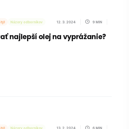
týl
Názory odborníkov
12. 3. 2024
9
MIN
ať najlepší olej na vyprážanie?
týl
Názory odborníkov
13. 2. 2024
6
MIN