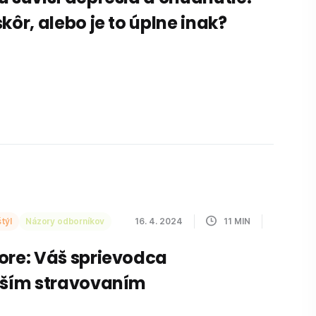
kôr, alebo je to úplne inak?
týl
Názory odborníkov
16. 4. 2024
11
MIN
ore: Váš sprievodca
jším stravovaním