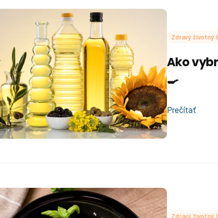
Zdravý životný š
Ako vybr
🍳
Prečítať
Zdravý životný š