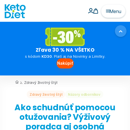
Menu
Zľava 30 % NA VŠETKO
s kódom
KD30
. Platí aj na Novinky a Limitky.
Nakúpiť
...
Zdravý životný štýl
Zdravý životný štýl
Názory odborníkov
Ako schudnúť pomocou
otužovania? Výživový
poradca aj osobná