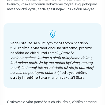
tkanivo, vďaka ktorému dokážeme zvýšiť svoj pokojový
metabolický výdaj, teda spáliť nejakú tú kalóriu navyše.
Vedeli ste, že sa s určitým množstvom hnedého
tuku rodíme a vlastnou vinou ho strácame, pretože
bábätko od chladu izolujeme?
„Pretože
v miestnostiach kúrime a dieťa prikrývame dekou,
keď máme pocit, že by mu mohla byť zima, mozog
usúdi, že hnedý tuk na zahriatie už nie je potrebný
a z tela ho postupne odstráni,“
odkrýva
príčinu
straty hnedého tuku
v ranom veku Jiří Skála.
Otužovanie vám pomôže s chudnutím aj ďalším nemenej