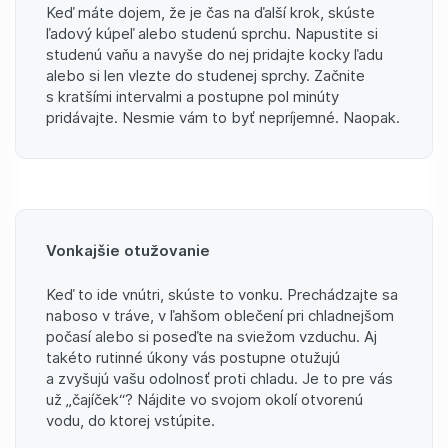
Keď máte dojem, že je čas na ďalší krok, skúste
ľadový kúpeľ alebo studenú sprchu. Napustite si
studenú vaňu a navyše do nej pridajte kocky ľadu
alebo si len vlezte do studenej sprchy. Začnite
s kratšími intervalmi a postupne pol minúty
pridávajte. Nesmie vám to byť nepríjemné. Naopak.
Vonkajšie otužovanie
Keď to ide vnútri, skúste to vonku. Prechádzajte sa
naboso v tráve, v ľahšom oblečení pri chladnejšom
počasí alebo si poseďte na sviežom vzduchu. Aj
takéto rutinné úkony vás postupne otužujú
a zvyšujú vašu odolnosť proti chladu. Je to pre vás
už „čajíček“? Nájdite vo svojom okolí otvorenú
vodu, do ktorej vstúpite.