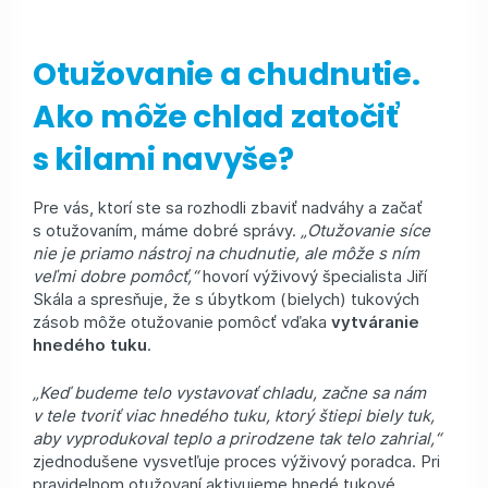
Otužovanie a chudnutie.
Ako môže chlad zatočiť
s kilami navyše?
Pre vás, ktorí ste sa rozhodli zbaviť nadváhy a začať
s otužovaním, máme dobré správy.
„Otužovanie síce
nie je priamo nástroj na chudnutie, ale môže s ním
veľmi dobre pomôcť,“
hovorí výživový špecialista Jiří
Skála a spresňuje, že s úbytkom (bielych) tukových
zásob môže otužovanie pomôcť vďaka
vytváranie
hnedého tuku
.
„Keď budeme telo vystavovať chladu, začne sa nám
v tele tvoriť viac hnedého tuku, ktorý štiepi biely tuk,
aby vyprodukoval teplo a prirodzene tak telo zahrial,“
zjednodušene vysvetľuje proces výživový poradca. Pri
pravidelnom otužovaní aktivujeme hnedé tukové