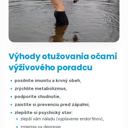
Výhody otužovania očami
výživového poradcu
posilníte imunitu a krvný obeh
,
zrýchlite metabolizmus
,
podporíte chudnutie
,
zaistíte si prevenciu pred zápalmi
,
zlepšíte si psychický stav
:
zlepší vám náladu (vyplavenie endorfínov),
zmiernia sa depresie,