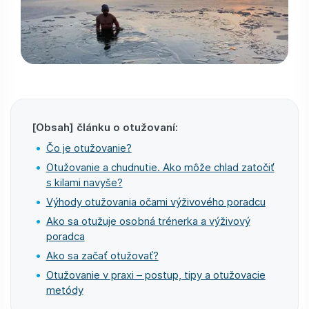
[Obsah] článku o otužovaní:
Čo je otužovanie?
Otužovanie a chudnutie. Ako môže chlad zatočiť
s kilami navyše?
Výhody otužovania očami výživového poradcu
Ako sa otužuje osobná trénerka a výživový
poradca
Ako sa začať otužovať?
Otužovanie v praxi – postup, tipy a otužovacie
metódy