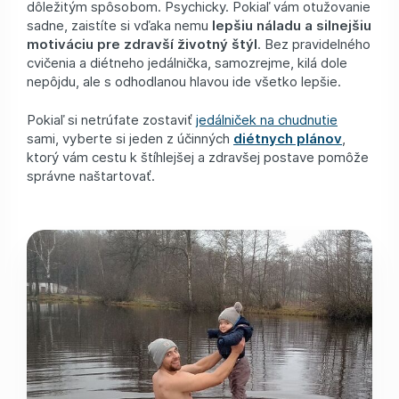
dôležitým spôsobom. Psychicky. Pokiaľ vám otužovanie
sadne, zaistíte si vďaka nemu
lepšiu náladu a silnejšiu
motiváciu pre zdravší životný štýl
. Bez pravidelného
cvičenia a diétneho jedálnička, samozrejme, kilá dole
nepôjdu, ale s odhodlanou hlavou ide všetko lepšie.
Pokiaľ si netrúfate zostaviť
jedálniček na chudnutie
sami, vyberte si jeden z účinných
diétnych plánov
,
ktorý vám cestu k štíhlejšej a zdravšej postave pomôže
správne naštartovať.