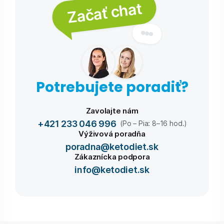
Začať chat
Potrebujete poradiť?
Zavolajte nám
+421 233 046 996
(Po – Pia: 8–16 hod.)
Výživová poradňa
poradna@ketodiet.sk
Zákaznícka podpora
info@ketodiet.sk