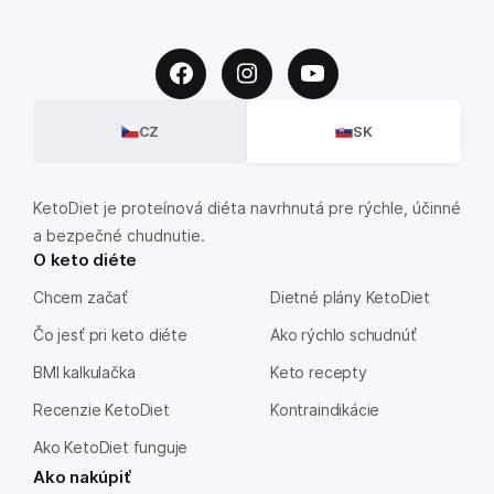
CZ
SK
KetoDiet je proteínová diéta navrhnutá pre rýchle, účinné
a bezpečné chudnutie.
O keto diéte
Chcem začať
Dietné plány KetoDiet
Čo jesť pri keto diéte
Ako rýchlo schudnúť
BMI kalkulačka
Keto recepty
Recenzie KetoDiet
Kontraindikácie
Ako KetoDiet funguje
Ako nakúpiť