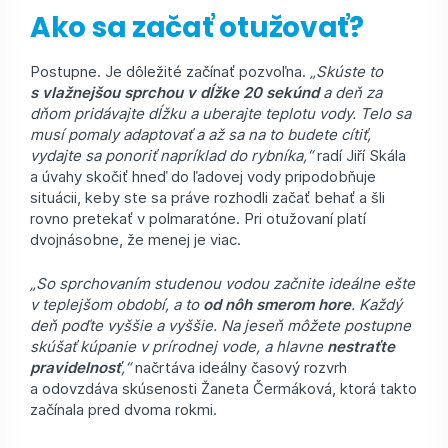
Ako sa začať otužovať?
Postupne. Je dôležité začínať pozvoľna.
„Skúste to
s vlažnejšou sprchou v dĺžke 20 sekúnd
a deň za
dňom pridávajte dĺžku a uberajte teplotu vody. Telo sa
musí pomaly adaptovať a až sa na to budete cítiť,
vydajte sa ponoriť napríklad do rybníka,“
radí Jiří Skála
a úvahy skočiť hneď do ľadovej vody pripodobňuje
situácii, keby ste sa práve rozhodli začať behať a šli
rovno pretekať v polmaratóne. Pri otužovaní platí
dvojnásobne, že menej je viac.
„So sprchovaním studenou vodou začnite ideálne ešte
v teplejšom období, a to
od nôh smerom hore
. Každý
deň poďte vyššie a vyššie. Na jeseň môžete postupne
skúšať kúpanie v prírodnej vode, a hlavne
nestraťte
pravidelnosť
,“
načrtáva ideálny časový rozvrh
a odovzdáva skúsenosti Žaneta Čermáková, ktorá takto
začínala pred dvoma rokmi.