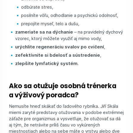
odbúrate stres,
posilníte vôľu, odhodlanie a psychickú odolnosť,
prepojíte myseľ, telo a dušu,
zameriate sa na dýchanie
– na pravidelný dychový
vzorec, ktorý môžete využiť aj mimo vody,
urýchlite regeneráciu svalov po cvičení
,
zefektívnite si bdelosť a sústredenie
,
zlepšíte lymfatický systém
.
Ako sa otužuje osobná trénerka
a výživový poradca?
Nemusíte hneď skákať do ľadového rybníka. Jiří Skála
mierni zaryté predstavy otužovania v podobe extrémnej
záťaže pre organizmus a vysvetľuje, že otužovať sa dá
aj tým, že netrávite príliš času vo vykúrených
miestnostiach alebo na sebe máte o vrstvu alebo dve