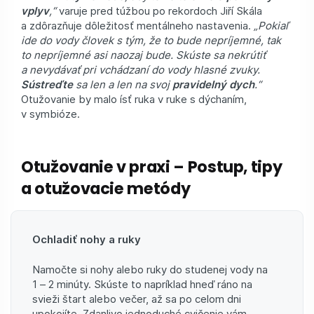
vplyv
,“
varuje pred túžbou po rekordoch Jiří Skála
a zdôrazňuje dôležitosť mentálneho nastavenia.
„Pokiaľ
ide do vody človek s tým, že to bude nepríjemné, tak
to nepríjemné asi naozaj bude. Skúste sa nekrútiť
a nevydávať pri vchádzaní do vody hlasné zvuky.
Sústreďte
sa len a len na svoj
pravidelný dych
.“
Otužovanie by malo ísť ruka v ruke s dýchaním,
v symbióze.
Otužovanie v praxi – Postup, tipy
a otužovacie metódy
Ochladiť nohy a ruky
Namočte si nohy alebo ruky do studenej vody na
1 – 2 minúty. Skúste to napríklad hneď ráno na
svieži štart alebo večer, až sa po celom dni
upokojíte. Zdanlivo jednoduché cvičenie vám