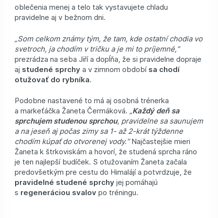
oblečenia menej a telo tak vystavujete chladu
pravidelne aj v bežnom dni.
„Som celkom známy tým, že tam, kde ostatní chodia vo
svetroch, ja chodím v tričku a je mi to príjemné,“
prezrádza na seba Jiří a dopĺňa, že si pravidelne dopraje
aj
studené sprchy
a v zimnom období
sa chodí
otužovať do rybníka
.
Podobne nastavené to má aj osobná trénerka
a markeťáčka Žaneta Čermáková.
„
Každý deň sa
sprchujem studenou sprchou
, pravidelne sa saunujem
a na jeseň aj počas zimy sa 1- až 2-krát týždenne
chodím kúpať do otvorenej vody.“
Najčastejšie mieri
Žaneta k štrkoviskám a hovorí, že studená sprcha ráno
je ten najlepší budíček. S otužovaním Žaneta začala
predovšetkým pre cestu do Himalájí a potvrdzuje, že
pravidelné studené sprchy
jej pomáhajú
s
regeneráciou svalov
po tréningu.