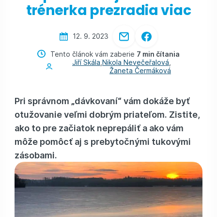
trénerka prezradia viac
12. 9. 2023
Tento článok vám zaberie
7 min čítania
Jiří Skála
,
Nikola Nevečeřalová
,
Žaneta Čermáková
Pri správnom „dávkovaní“ vám dokáže byť
otužovanie veľmi dobrým priateľom. Zistite,
ako to pre začiatok neprepáliť a ako vám
môže pomôcť aj s prebytočnými tukovými
zásobami.