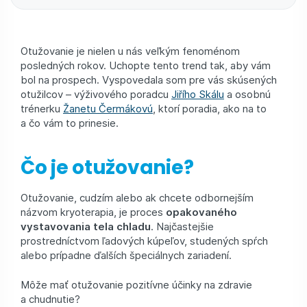
Otužovanie je nielen u nás veľkým fenoménom
posledných rokov. Uchopte tento trend tak, aby vám
bol na prospech. Vyspovedala som pre vás skúsených
otužilcov – výživového poradcu
Jiřího Skálu
a osobnú
trénerku
Žanetu Čermákovú
, ktorí poradia, ako na to
a čo vám to prinesie.
Čo je otužovanie?
Otužovanie, cudzím alebo ak chcete odbornejším
názvom kryoterapia, je proces
opakovaného
vystavovania tela chladu
. Najčastejšie
prostredníctvom ľadových kúpeľov, studených spŕch
alebo prípadne ďalších špeciálnych zariadení.
Môže mať otužovanie pozitívne účinky na zdravie
a chudnutie?