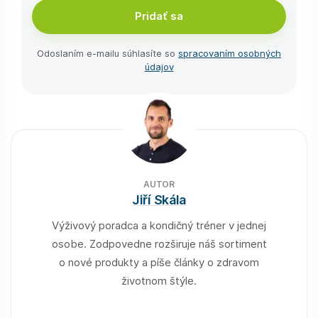
Pridať sa
Odoslaním e-⁠mailu súhlasíte so
spracovaním osobných
údajov
AUTOR
Jiří Skála
Výživový poradca a kondičný tréner v jednej
osobe. Zodpovedne rozširuje náš sortiment
o nové produkty a píše články o zdravom
životnom štýle.