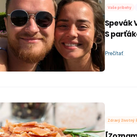
Vaše príbehy
Spevák V
S parťák
Prečítať
Zdravý životný š
[Zoznam]