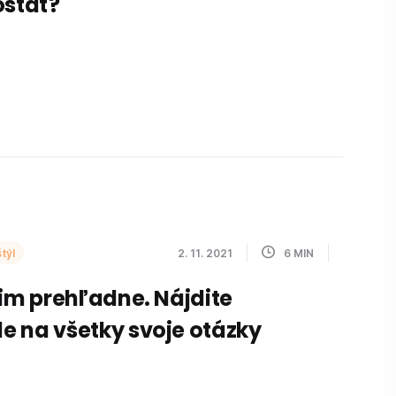
ostať?
týl
2. 11. 2021
6
MIN
žim prehľadne. Nájdite
 na všetky svoje otázky