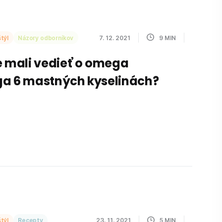
týl
Názory odborníkov
7. 12. 2021
9
MIN
e mali vedieť o omega
ga 6 mastných kyselinách?
týl
Recepty
23. 11. 2021
5
MIN