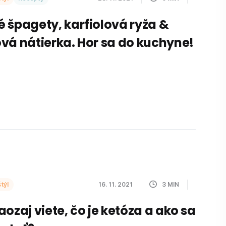
 špagety, karfiolová ryža &
vá nátierka. Hor sa do kuchyne!
týl
16. 11. 2021
3
MIN
aozaj viete, čo je ketóza a ako sa