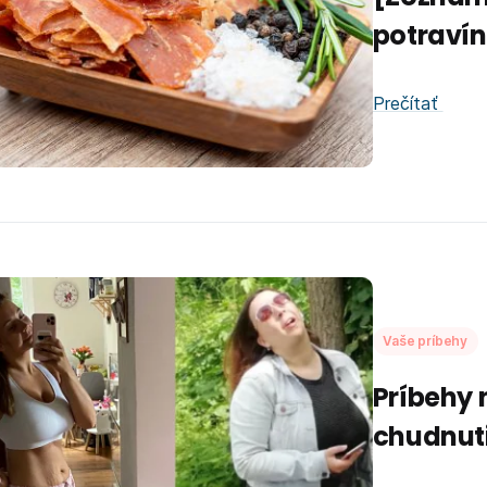
potravín
Prečítať
Vaše príbehy
Príbehy n
chudnut