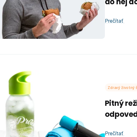
do nej d
Prečítať
Zdravý životný š
Pitný re
odpovede
Prečítať