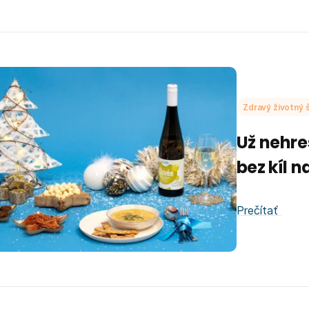
Zdravý životný š
Už nehreš
bez kíl 
Prečítať