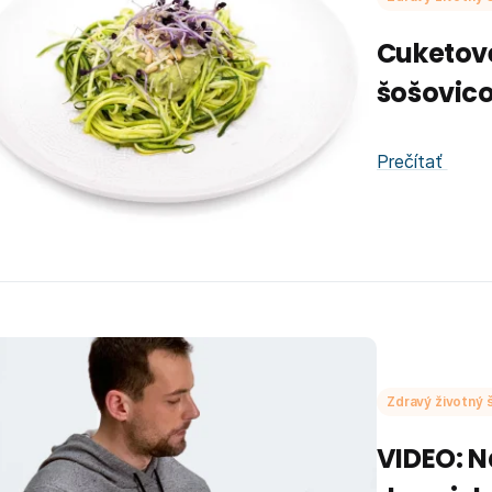
Cuketové
šošovico
Prečítať
Zdravý životný š
VIDEO: N