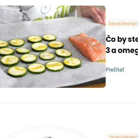
Zdravý životný š
Čo by st
3 a ome
Prečítať
Zdravý životný š