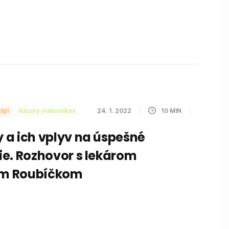
týl
Názory odborníkov
24. 1. 2022
10
MIN
a ich vplyv na úspešné
e. Rozhovor s lekárom
m Roubíčkom