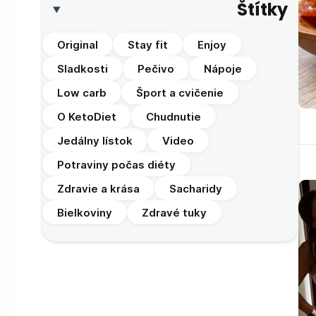
Štítky
Original
Stay fit
Enjoy
Sladkosti
Pečivo
Nápoje
Low carb
Šport a cvičenie
O KetoDiet
Chudnutie
Jedálny lístok
Video
Potraviny počas diéty
Zdravie a krása
Sacharidy
Bielkoviny
Zdravé tuky