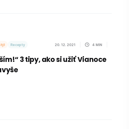
týl
Recepty
20. 12. 2021
4
MIN
ím!“ 3 tipy, ako si užiť Vianoce
navyše