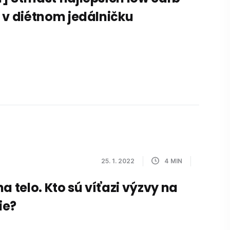
 v diétnom jedálničku
25. 1. 2022
4
MIN
a telo. Kto sú víťazi výzvy na
ie?