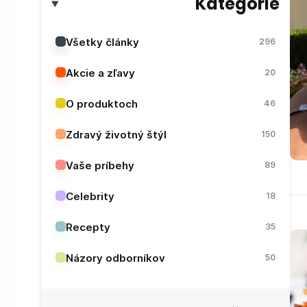
Kategórie
Všetky články
296
Akcie a zľavy
20
O produktoch
46
Zdravý životný štýl
150
Vaše príbehy
89
Celebrity
18
Recepty
35
Názory odborníkov
50