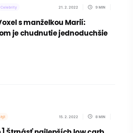
Celebrity
21. 2. 2022
9
MIN
oxel s manželkou Marií:
om je chudnutie jednoduchšie
týl
15. 2. 2022
8
MIN
 Štrnásť najlepších low carb