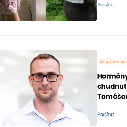
Prečítať
Zdravý životný š
Hormóny 
chudnuti
Tomášo
Prečítať