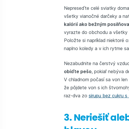
Nepreseďte celé sviatky doma p
všetky vianočné darčeky a nat
kalórií ako bežným posilňov
vyrazte do obchodu a všetky 
Položte si napríklad niektoré 
naplno koledy a v ich rytme sa
Nezabudnite na čerstvý vzduch
obíďte pešo
, pokiaľ nebýva d
V chladnom počasí sa von len 
že pôjdete von s ich štvorno
raz-dva zo
sirupu bez cukru s
3. Neriešiť al