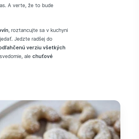
as. A verte, že to bude
ovín
, roztancujte sa v kuchyni
ejedať. Jedzte radšej do
odľahčenú verziu všetkých
 svedomie, ale
chuťové