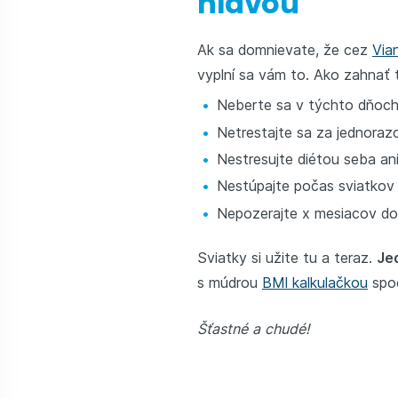
hlavou
Ak sa domnievate, že cez
Via
vyplní sa vám to. Ako zahnať
Neberte sa v týchto dňoch
Netrestajte sa za jednora
Nestresujte diétou seba ani
Nestúpajte počas sviatkov
Nepozerajte x mesiacov do
Sviatky si užite tu a teraz.
Je
s múdrou
BMI kalkulačkou
spoč
Šťastné a chudé!