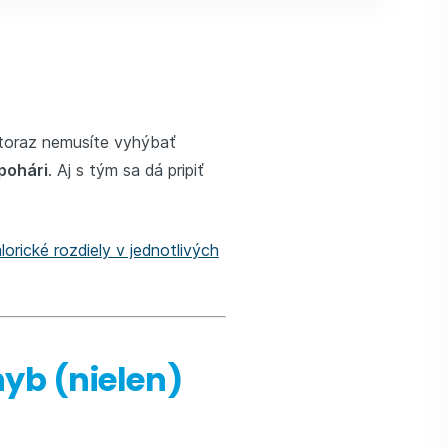
entoraz nemusíte vyhýbať
pohári
. Aj s tým sa dá pripiť
lorické rozdiely v jednotlivých
hyb (nielen)