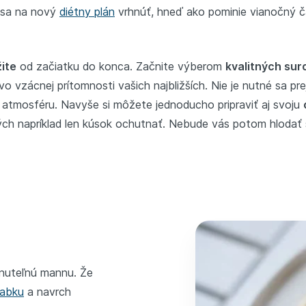
 sa na nový
diétny plán
vrhnúť, hneď ako pominie vianočný č
ite
od začiatku do konca. Začnite výberom
kvalitných sur
vo vzácnej prítomnosti vašich najbližších. Nie je nutné sa pr
e atmosféru. Navyše si môžete jednoducho pripraviť aj svoju
ch napríklad len kúsok ochutnať. Nebude vás potom hlodať
nuteľnú mannu. Že
labku
a navrch