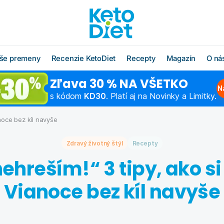
še premeny
Recenzie KetoDiet
Recepty
Magazín
O ná
Zľava 30 % NA VŠETKO
O radoch KetoDiet
Všetky recepty
O značke KetoDi
Blog
N
s kódom
KD30
. Platí aj na Novinky a Limitky.
Čo jesť po diéte
Keto recepty (od 1. kroku
Náš tím
Ako rýchlo schu
diéty)
anoce bez kíl navyše
Časté otázky
Výživová poradň
Chudnutie do pl
Low carb recepty (od 3.
Zdravý životný štýl
kroku diéty)
Recepty
Schudnite s odborníkom
Hľadáme obcho
Ako začať šport
partnerov
nehreším!“ 3 tipy, ako si 
Vzorové jedálničky
Chudnutie po pä
Affiliate progra
Klub Moja KetoDiet
Vianoce bez kíl navyše
Kontakty