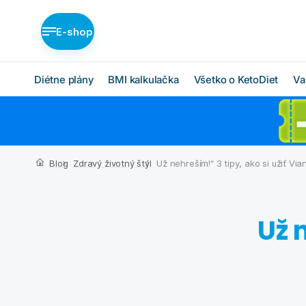
E-shop
Diétne plány
BMI kalkulačka
Všetko o KetoDiet
Va
Diétne plány KetoDiet
Ako KetoDiet funguje
O proteínovej diéte
Nízka nadváha (BASIC)
Blog
Zdravý životný štýl
Už nehreším!“ 3 tipy, ako si užiť Vi
Ketóza
Stredná nadváha
(MEDIUM)
Chcem začať
Vysoká nadváha
Už 
BMI kalkulačka
(INTENSE)
Čo budem jesť
Ktorý plán je pre mňa?