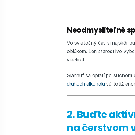
Neodmysliteľné spo
Vo sviatočný čas si najskôr bu
oblúkom. Len starostlivo vybe
viackrát.
Siahnuť sa oplatí po
suchom b
druhoch alkoholu
sú totiž eno
2. Buďte aktí
na čerstvom 