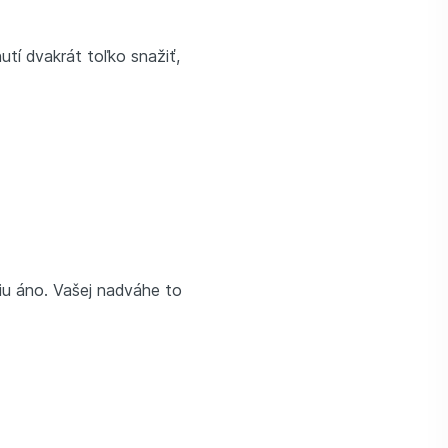
tí dvakrát toľko snažiť,
líniu áno. Vašej nadváhe to