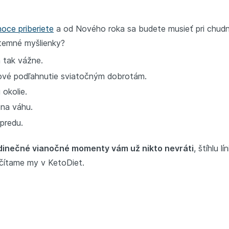
noce priberiete
a od Nového roka sa budete musieť pri chudnu
 temné myšlienky?
 tak vážne.
zové podľahnutie sviatočným dobrotám.
 okolie.
 na váhu.
predu.
dinečné vianočné momenty vám už nikto nevráti
, štíhlu 
ítame my v KetoDiet.