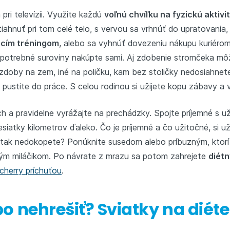
ri televízii. Využite každú
voľnú chvíľku na fyzickú aktivi
iahnuť pri tom celé telo, s vervou sa vrhnúť do upratovania
acím tréningom
, alebo sa vyhnúť dovezeniu nákupu kuriérom
potrebné suroviny nakúpte sami. Aj zdobenie stromčeka môž
ozdoby na zem, iné na poličku, kam bez stoličky nedosiahnete
 pustite do práce. S celou rodinou si užijete kopu zábavy a v
 a pravidelne vyrážajte na prechádzky. Spojte príjemné s 
esiatky kilometrov ďaleko. Čo je príjemné a čo užitočné, si u
tak nedokopete? Ponúknite susedom alebo príbuzným, ktorí 
hým miláčikom. Po návrate z mrazu sa potom zahrejete
diét
 cherry príchuťou
.
ebo nehrešiť? Sviatky na diét