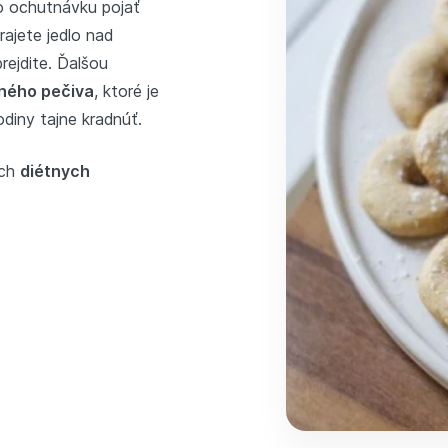
o ochutnávku pojať
rajete jedlo nad
rejdite. Ďalšou
ného pečiva
, ktoré je
diny tajne kradnúť.
ich
diétnych