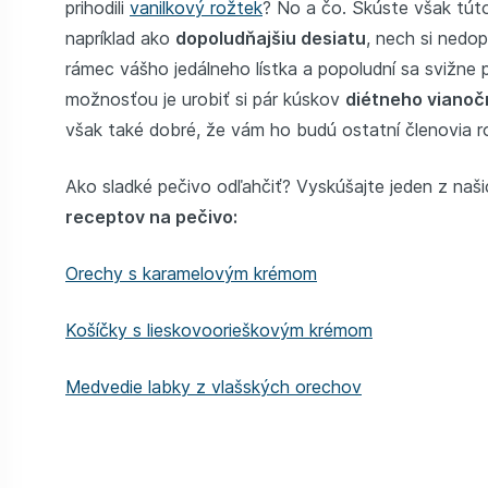
prihodili
vanilkový rožtek
? No a čo. Skúste však tút
napríklad ako
dopoludňajšiu desiatu
, nech si nedop
rámec vášho jedálneho lístka a popoludní sa svižne p
možnosťou je urobiť si pár kúskov
diétneho vianoč
však také dobré, že vám ho budú ostatní členovia ro
Ako sladké pečivo odľahčiť? Vyskúšajte jeden z naš
receptov na pečivo:
Orechy s karamelovým krémom
Košíčky s lieskovoorieškovým krémom
Medvedie labky z vlašských orechov