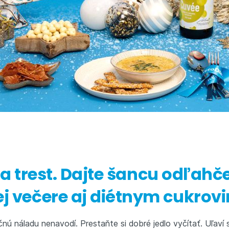
 za trest. Dajte šancu odľahče
j večere aj diétnym cukro
čnú náladu nenavodí. Prestaňte si dobré jedlo vyčítať. Uľaví