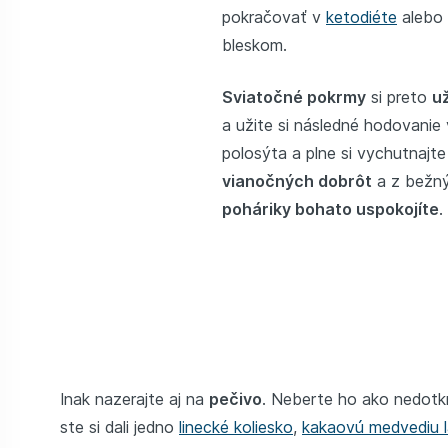
pokračovať v
ketodiéte
alebo
bleskom.
Sviatočné pokrmy
si preto
už
a užite si následné hodovanie 
polosýta a plne si vychutnajt
vianočných dobrôt
a z bežný
poháriky bohato uspokojíte
.
Inak nazerajte aj na
pečivo
. Neberte ho ako nedotk
ste si dali jedno
linecké koliesko
,
kakaovú medvediu 