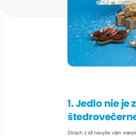
1. Jedlo nie je
štedrovečerne
Strach z kíl navyše vám viano