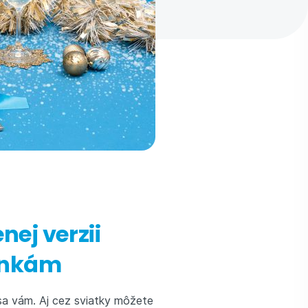
nej verzii
vinkám
 sa vám. Aj cez sviatky môžete