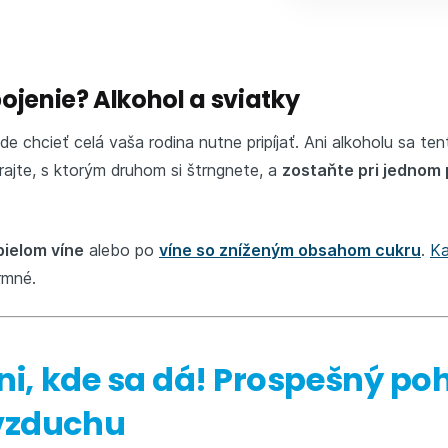
jenie? Alkohol a sviatky
de chcieť celá vaša rodina nutne pripíjať. Ani alkoholu sa t
rajte, s ktorým druhom si štrngnete, a
zostaňte pri jednom 
ielom víne
alebo po
víne so zníženým obsahom cukru
.
Ka
rmné.
vni, kde sa dá! Prospešný po
vzduchu