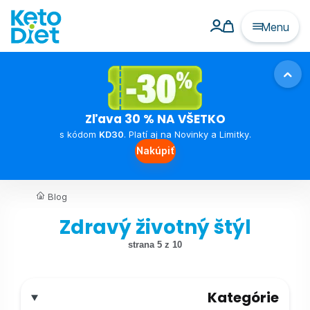
Menu
Zľava 30 % NA VŠETKO
s kódom
KD30
. Platí aj na Novinky a Limitky.
Nakúpiť
Blog
Zdravý životný štýl
strana 5 z 10
Kategórie