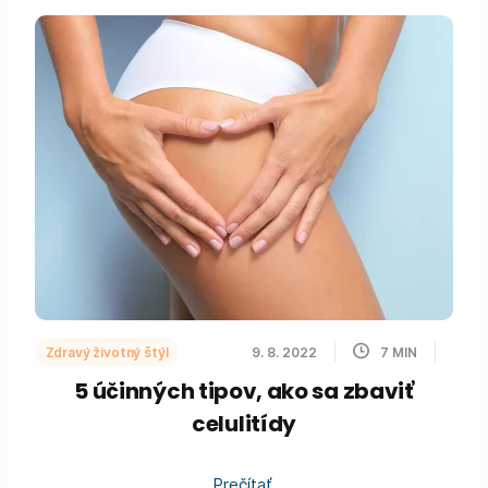
Zdravý životný štýl
9. 8. 2022
7
MIN
5 účinných tipov, ako sa zbaviť
celulitídy
Prečítať