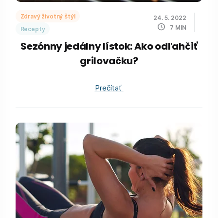
Zdravý životný štýl
24. 5. 2022
7
MIN
Recepty
Sezónny jedálny lístok: Ako odľahčiť
grilovačku?
Prečítať