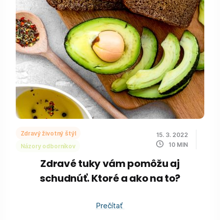
Zdravý životný štýl
15. 3. 2022
10
MIN
Názory odborníkov
Zdravé tuky vám pomôžu aj
schudnúť. Ktoré a ako na to?
Prečítať