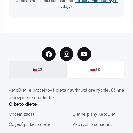
Odoslaním e-⁠mailu súhlasíte so
spracovaním osobných
údajov
CZ
SK
KetoDiet je proteínová diéta navrhnutá pre rýchle, účinné
a bezpečné chudnutie.
O keto diéte
Chcem začať
Dietné plány KetoDiet
Čo jesť pri keto diéte
Ako rýchlo schudnúť