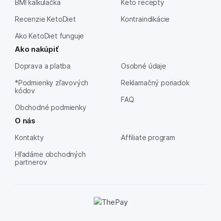
BMI kalkulačka
Keto recepty
Recenzie KetoDiet
Kontraindikácie
Ako KetoDiet funguje
Ako nakúpiť
Doprava a platba
Osobné údaje
*Podmienky zľavových
Reklamačný poriadok
kódov
FAQ
Obchodné podmienky
O nás
Kontakty
Affiliate program
Hľadáme obchodných
partnerov