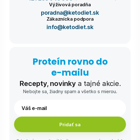
Výživová poradňa
poradna@ketodiet.sk
Zákaznícka podpora
info@ketodiet.sk
Proteín rovno do
e-⁠mailu
Recepty, novinky
a tajné akcie.
Nebojte sa, žiadny spam a všetko s mierou.
Pridať sa