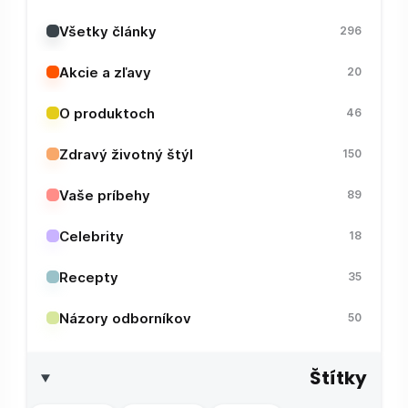
Všetky články
296
Akcie a zľavy
20
O produktoch
46
Zdravý životný štýl
150
Vaše príbehy
89
Celebrity
18
Recepty
35
Názory odborníkov
50
Štítky