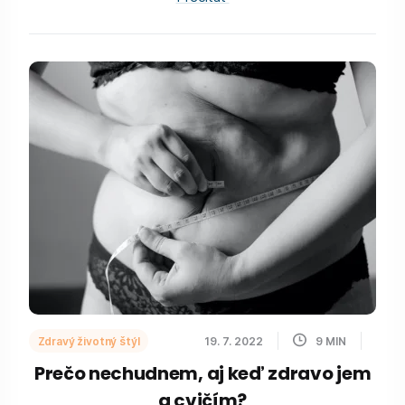
Zdravý životný štýl
19. 7. 2022
9
MIN
Prečo nechudnem, aj keď zdravo jem
a cvičím?