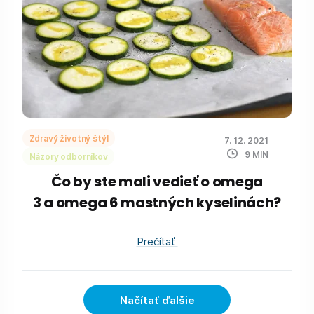
Zdravý životný štýl
7. 12. 2021
9
MIN
Názory odborníkov
Čo by ste mali vedieť o omega
3 a omega 6 mastných kyselinách?
Prečítať
Načítať ďalšie