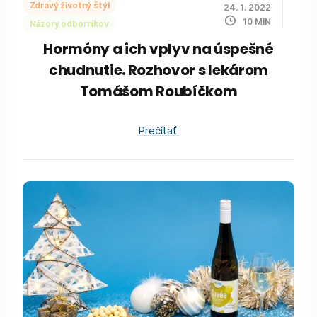
Zdravý životný štýl
24. 1. 2022
10
MIN
Názory odborníkov
Hormóny a ich vplyv na úspešné
chudnutie. Rozhovor s lekárom
Tomášom Roubíčkom
Prečítať