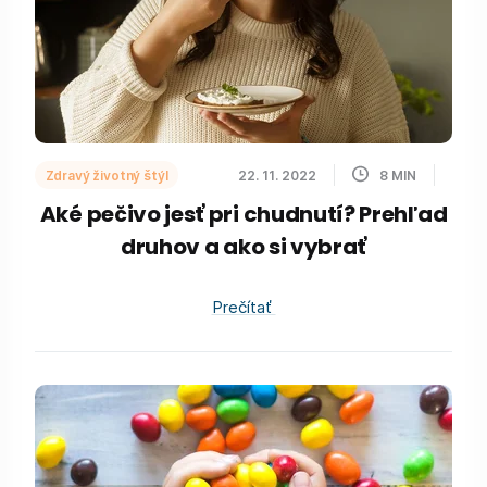
Zdravý životný štýl
22. 11. 2022
8
MIN
Aké pečivo jesť pri chudnutí? Prehľad
druhov a ako si vybrať
Prečítať