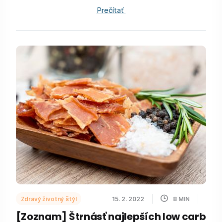
Prečítať
Zdravý životný štýl
15. 2. 2022
8
MIN
[Zoznam] Štrnásť najlepších low carb