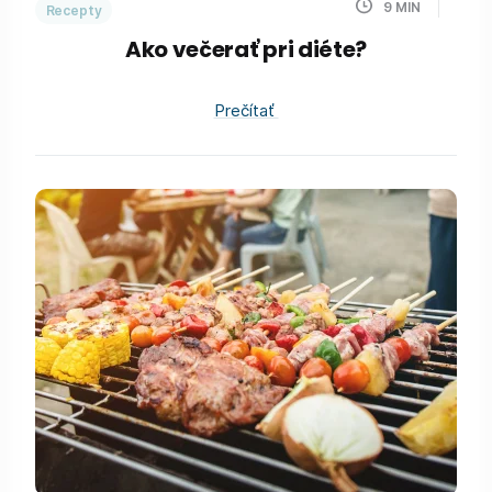
9
MIN
Recepty
Ako večerať pri diéte?
Prečítať