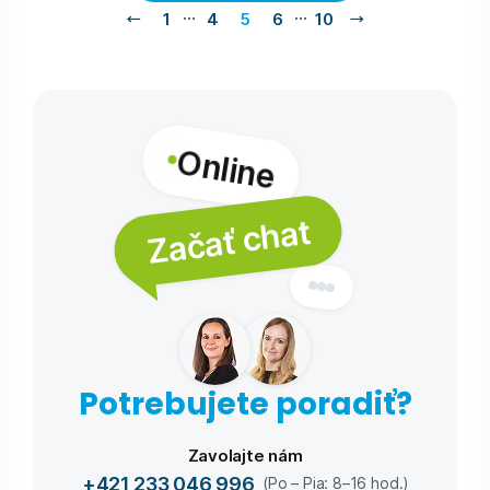
…
…
1
4
5
6
10
Online
Začať chat
Potrebujete poradiť?
Zavolajte nám
+421 233 046 996
(Po – Pia: 8–16 hod.)