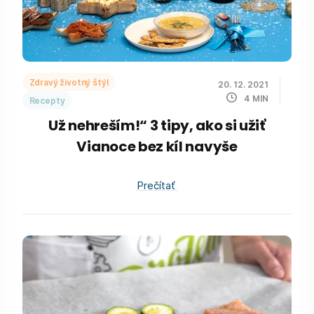
Zdravý životný štýl
20. 12. 2021
4
MIN
Recepty
Už nehreším!“ 3 tipy, ako si užiť
Vianoce bez kíl navyše
Prečítať