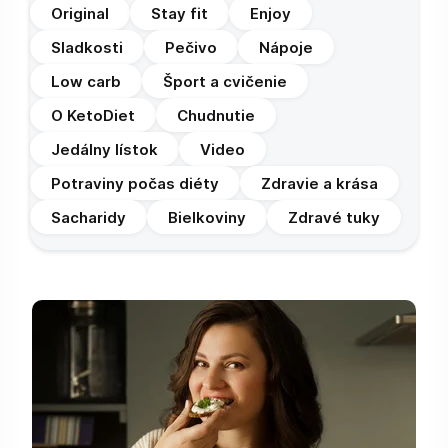
Original
Stay fit
Enjoy
Sladkosti
Pečivo
Nápoje
Low carb
Šport a cvičenie
O KetoDiet
Chudnutie
Jedálny lístok
Video
Potraviny počas diéty
Zdravie a krása
Sacharidy
Bielkoviny
Zdravé tuky