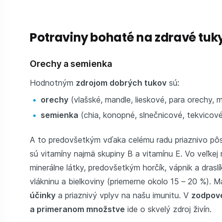
Potraviny bohaté na zdravé tuk
Orechy a semienka
Hodnotným
zdrojom dobrých tukov
sú:
orechy
(vlašské, mandle, lieskové, para orechy,
semienka
(chia, konopné, slnečnicové, tekvicové
A to predovšetkým vďaka celému radu priaznivo pôs
sú vitamíny najmä skupiny B a vitamínu E. Vo veľkej 
minerálne látky, predovšetkým horčík, vápnik a draslí
vlákninu a bielkoviny (priemerne okolo 15 – 20 %). 
účinky
a priaznivý vplyv na našu imunitu. V
zodpove
a primeranom množstve
ide o skvelý zdroj živín.