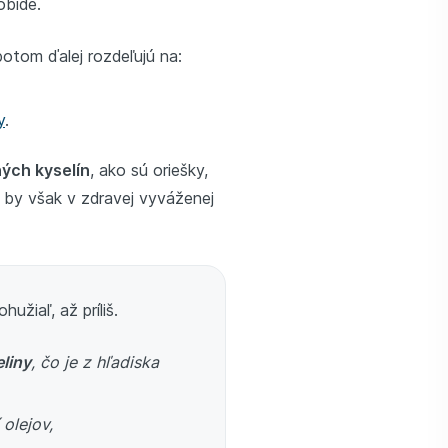
obíde.
otom ďalej rozdeľujú na:
y
.
ých kyselín
, ako sú oriešky,
 by však v zdravej vyváženej
hužiaľ, až príliš.
liny
, čo je z hľadiska
olejov,