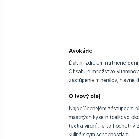
Avokádo
Ďalším zdrojom
nutrične cen
Obsahuje množstvo vitamínov, z
zastúpenie minerálov, hlavne d
Olivový olej
Najobľúbenejším zástupcom ol
mastných kyselín (celkovo oko
(extra virgin), je to hodnotný 
kulinárskym schopnostiam.