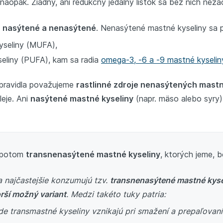
naopak. Žiadny, ani redukčný jedálny lístok sa bez nich neza
a
nasýtené a nenasýtené
. Nenasýtené mastné kyseliny sa p
seliny (MUFA),
eliny (PUFA), kam sa radia
omega-3, -6 a -9 mastné kyselin
spravidla považujeme
rastlinné zdroje nenasýtených mastn
leje. Ani
nasýtené mastné kyseliny
(napr. mäso alebo syry)
ú potom
transnenasýtené mastné kyseliny
, ktorých jeme, bo
a najčastejšie konzumujú tzv.
transnenasýtené mastné kyse
rší možný variant
. Medzi takéto tuky patria:
de transmastné kyseliny vznikajú pri smažení a prepaľovaní 