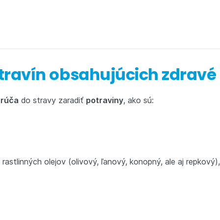
ravín obsahujúcich zdravé
orúča
do stravy zaradiť
potraviny
, ako sú:
rastlinných olejov (olivový, ľanový, konopný, ale aj repkový),