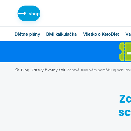
E-shop
Diétne plány
BMI kalkulačka
Všetko o KetoDiet
Va
Diétne plány KetoDiet
Ako KetoDiet funguje
O proteínovej diéte
Nízka nadváha (BASIC)
Blog
Zdravý životný štýl
Zdravé tuky vám pomôžu aj schudnúť
Ketóza
Stredná nadváha
(MEDIUM)
Chcem začať
Vysoká nadváha
Z
BMI kalkulačka
(INTENSE)
Čo budem jesť
sc
Ktorý plán je pre mňa?