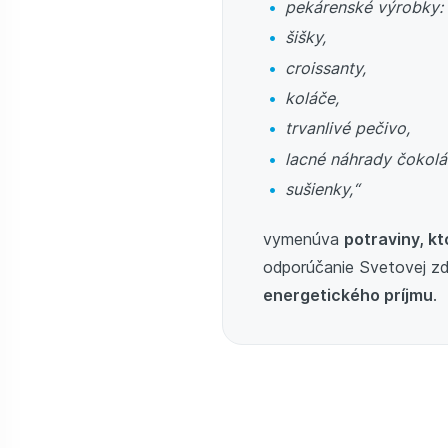
pekárenské výrobky:
šišky,
croissanty,
koláče,
trvanlivé pečivo,
lacné náhrady čokolá
sušienky,“
vymenúva
potraviny, kt
odporúčanie Svetovej zdr
energetického príjmu
.