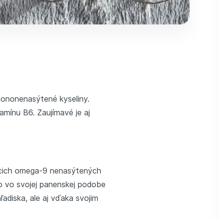
 mononenasýtené kyseliny.
amínu B6. Zaujímavé je aj
iacich omega-9 nenasýtených
to vo svojej panenskej podobe
ľadiska, ale aj vďaka svojim