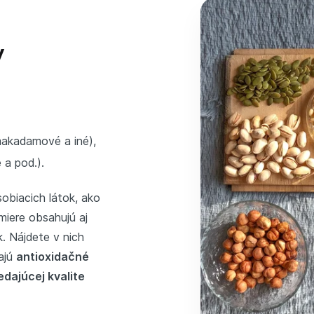
y
 makadamové a iné),
 a pod.).
obiacich látok, ako
miere obsahujú aj
k. Nájdete v nich
Majú
antioxidačné
dajúcej kvalite