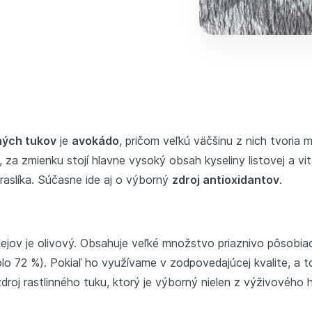
ných tukov
je
avokádo
, pričom veľkú väčšinu z nich tvoria
a zmienku stojí hlavne vysoký obsah kyseliny listovej a vit
raslíka. Súčasne ide aj o výborný
zdroj antioxidantov
.
ejov je olivový. Obsahuje veľké množstvo priaznivo pôsob
lo 72 %). Pokiaľ ho využívame v zodpovedajúcej kvalite, a 
zdroj rastlinného tuku, ktorý je výborný nielen z výživového h