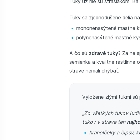
Tuky už nie sú strašiakom. Ba 
Tuky sa zjednodušene delia n
mononenasýtené mastné ky
polynenasýtené mastné kys
A čo sú
zdravé tuky
? Za ne 
semienka a kvalitné rastlinné o
strave nemali chýbať.
Vyložene zlými tukmi s
„Zo všetkých tukov ľudi
tukov v strave ten
najho
hranolčeky a čipsy, k