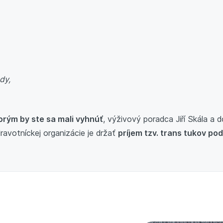
dy,
orým by ste sa mali vyhnúť
, výživový poradca Jiří Skála a d
avotníckej organizácie je držať
príjem tzv. trans tukov po