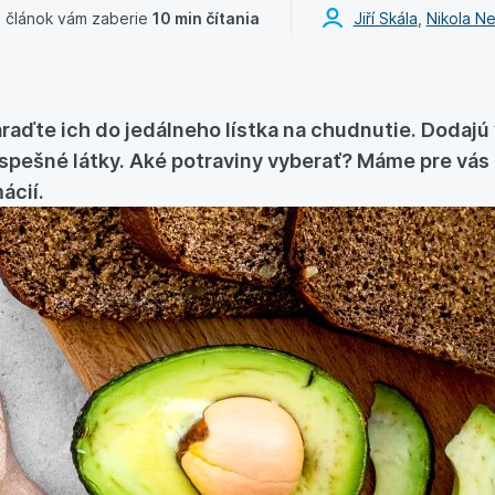
 článok vám zaberie
10 min čítania
Jiří Skála
,
Nikola N
araďte ich do jedálneho lístka na chudnutie. Dodaj
rospešné látky. Aké potraviny vyberať? Máme pre vá
ácií.