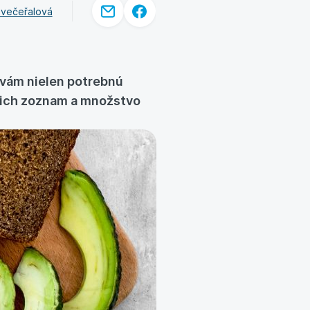
evečeřalová
ú vám nielen potrebnú
s ich zoznam a množstvo