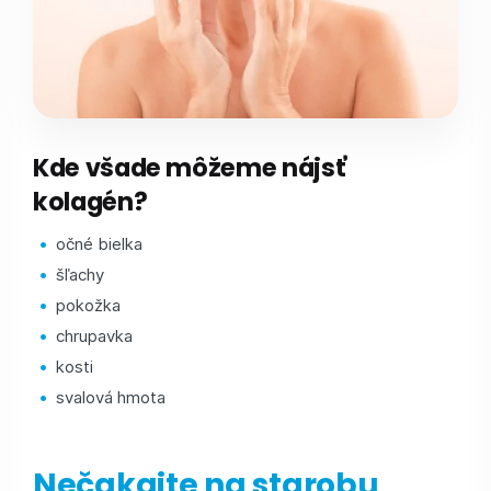
Kde všade môžeme nájsť
kolagén?
očné bielka
šľachy
pokožka
chrupavka
kosti
svalová hmota
Nečakajte na starobu