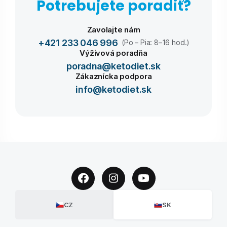
Potrebujete poradiť?
Zavolajte nám
+421 233 046 996
(Po – Pia: 8–16 hod.)
Výživová poradňa
poradna@ketodiet.sk
Zákaznícka podpora
info@ketodiet.sk
CZ
SK