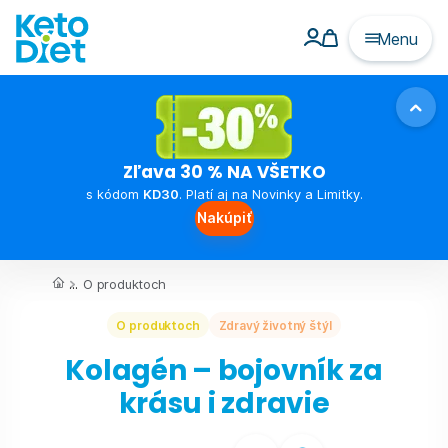
Menu
Zľava 30 % NA VŠETKO
s kódom
KD30
. Platí aj na Novinky a Limitky.
Nakúpiť
...
O produktoch
O produktoch
Zdravý životný štýl
Kolagén – bojovník za
krásu i zdravie