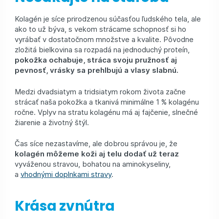
Kolagén je síce prirodzenou súčasťou ľudského tela, ale
ako to už býva, s vekom strácame schopnosť si ho
vyrábať v dostatočnom množstve a kvalite. Pôvodne
zložitá bielkovina sa rozpadá na jednoduchý proteín,
pokožka ochabuje, stráca svoju pružnosť aj
pevnosť, vrásky sa prehlbujú a vlasy slabnú.
Medzi dvadsiatym a tridsiatym rokom života začne
strácať naša pokožka a tkanivá minimálne 1 % kolagénu
ročne. Vplyv na stratu kolagénu má aj fajčenie, slnečné
žiarenie a životný štýl.
Čas síce nezastavíme, ale dobrou správou je, že
kolagén môžeme koži aj telu dodať už teraz
vyváženou stravou, bohatou na aminokyseliny,
a
vhodnými doplnkami stravy
.
Krása zvnútra