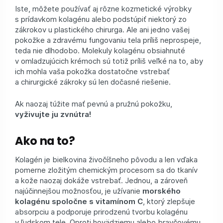
Iste, môžete používať aj rôzne kozmetické výrobky
s prídavkom kolagénu alebo podstúpiť niektorý zo
zákrokov u plastického chirurga. Ale ani jedno vašej
pokožke a zdravému fungovaniu tela príliš neprospeje,
teda nie dlhodobo. Molekuly kolagénu obsiahnuté
v omladzujúcich krémoch sú totiž príliš veľké na to, aby
ich mohla vaša pokožka dostatočne vstrebať
a chirurgické zákroky sú len dočasné riešenie.
Ak naozaj túžite mať pevnú a pružnú pokožku,
vyživujte ju zvnútra!
Ako na to?
Kolagén je bielkovina živočíšneho pôvodu a len vďaka
pomerne zložitým chemickým procesom sa do tkanív
a kože naozaj dokáže vstrebať. Jednou, a zároveň
najúčinnejšou možnosťou, je užívanie
morského
kolagénu spoločne s vitamínom C
, ktorý zlepšuje
absorpciu a podporuje prirodzenú tvorbu kolagénu
v ľudskom tele. Oproti hovädziemu alebo bravčovému