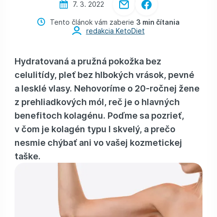
7. 3. 2022
Tento článok vám zaberie
3 min čítania
redakcia KetoDiet
Hydratovaná a pružná pokožka bez
celulitídy, pleť bez hlbokých vrások, pevné
a lesklé vlasy. Nehovoríme o 20-ročnej žene
z prehliadkových mól, reč je o hlavných
benefitoch kolagénu. Poďme sa pozrieť,
v čom je kolagén typu I skvelý, a prečo
nesmie chýbať ani vo vašej kozmetickej
taške.