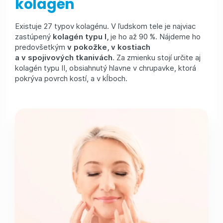
kolagén
Existuje 27 typov kolagénu. V ľudskom tele je najviac
zastúpený
kolagén typu I,
je ho až 90 %. Nájdeme ho
predovšetkým
v pokožke, v kostiach
a v spojivových tkanivách
. Za zmienku stojí určite aj
kolagén typu II, obsiahnutý hlavne v chrupavke, ktorá
pokrýva povrch kostí, a v kĺboch.