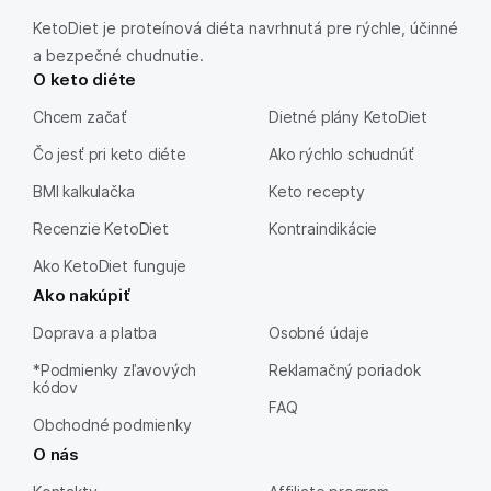
KetoDiet je proteínová diéta navrhnutá pre rýchle, účinné
a bezpečné chudnutie.
O keto diéte
Chcem začať
Dietné plány KetoDiet
Čo jesť pri keto diéte
Ako rýchlo schudnúť
BMI kalkulačka
Keto recepty
Recenzie KetoDiet
Kontraindikácie
Ako KetoDiet funguje
Ako nakúpiť
Doprava a platba
Osobné údaje
*Podmienky zľavových
Reklamačný poriadok
kódov
FAQ
Obchodné podmienky
O nás