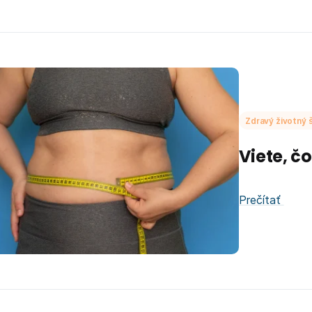
Zdravý životný š
Viete, čo
Prečítať