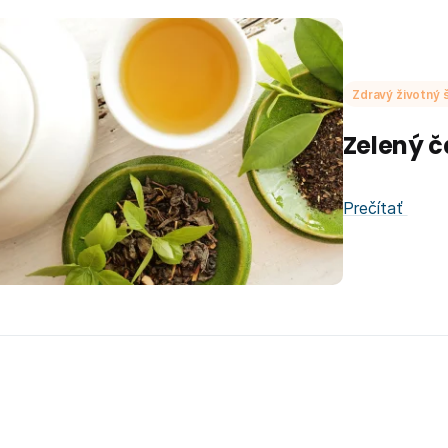
Zdravý životný š
Zelený č
Prečítať