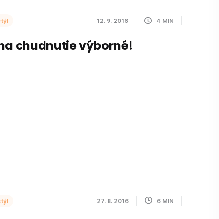
týl
12. 9. 2016
4
MIN
na chudnutie výborné!
týl
27. 8. 2016
6
MIN