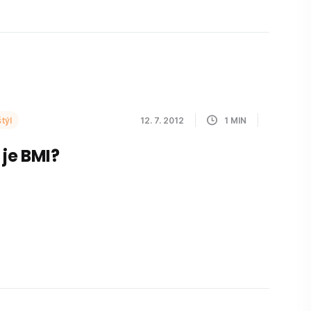
týl
12. 7. 2012
1
MIN
 je BMI?