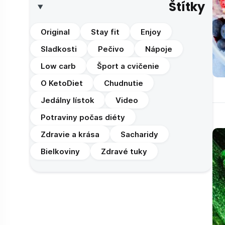
Štítky
Original
Stay fit
Enjoy
Sladkosti
Pečivo
Nápoje
Low carb
Šport a cvičenie
O KetoDiet
Chudnutie
Jedálny lístok
Video
Potraviny počas diéty
Zdravie a krása
Sacharidy
Bielkoviny
Zdravé tuky