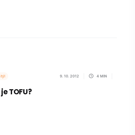
týl
9. 10. 2012
4
MIN
 je TOFU?