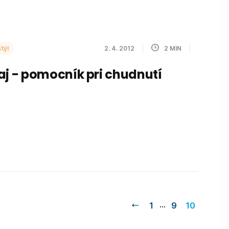
týl
2. 4. 2012
2
MIN
aj - pomocník pri chudnutí
…
1
9
10