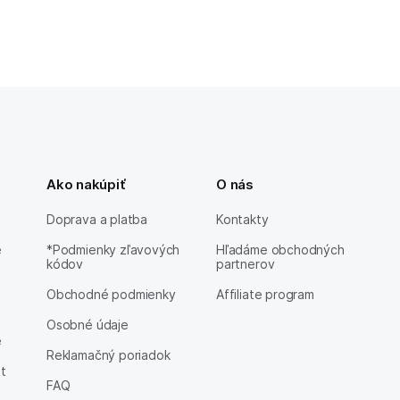
Ako nakúpiť
O nás
Doprava a platba
Kontakty
e
*Podmienky zľavových
Hľadáme obchodných
kódov
partnerov
Obchodné podmienky
Affiliate program
Osobné údaje
e
Reklamačný poriadok
et
FAQ