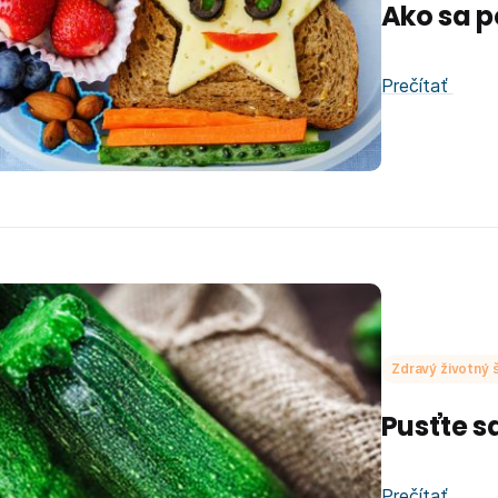
Ako sa p
Prečítať
Zdravý životný š
Pusťte s
Prečítať