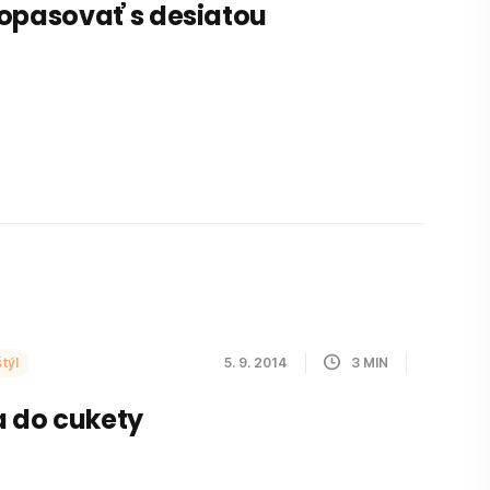
opasovať s desiatou
týl
5. 9. 2014
3
MIN
a do cukety