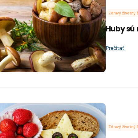
Zdravý životný š
Huby sú 
Prečítať
Zdravý životný š