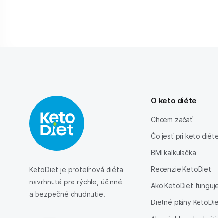
O keto diéte
Chcem začať
Čo jesť pri keto diét
BMI kalkulačka
Recenzie KetoDiet
KetoDiet je proteínová diéta
navrhnutá pre rýchle, účinné
Ako KetoDiet funguj
a bezpečné chudnutie.
Dietné plány KetoDi