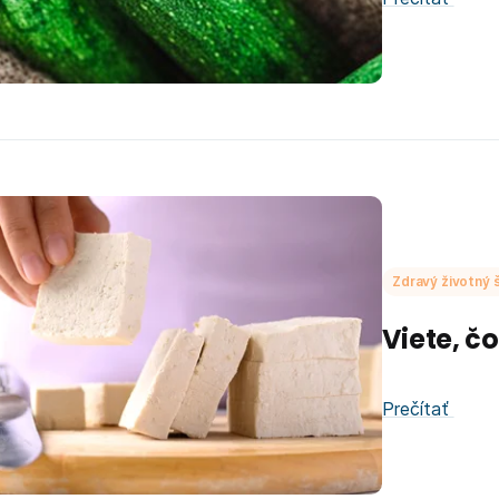
Zdravý životný š
Viete, čo
Prečítať