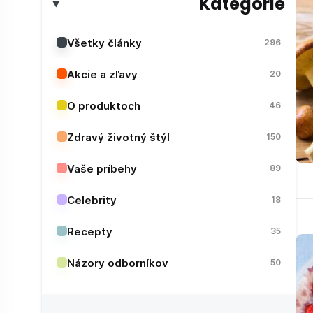
Kategórie
Všetky články
296
Akcie a zľavy
20
O produktoch
46
Zdravý životný štýl
150
Vaše príbehy
89
Celebrity
18
Recepty
35
Názory odborníkov
50