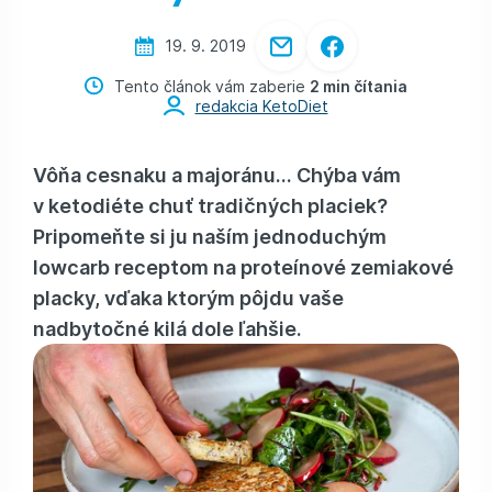
19. 9. 2019
Tento článok vám zaberie
2 min čítania
redakcia KetoDiet
Vôňa cesnaku a majoránu... Chýba vám
v ketodiéte chuť tradičných placiek?
Pripomeňte si ju naším jednoduchým
lowcarb receptom na proteínové zemiakové
placky, vďaka ktorým pôjdu vaše
nadbytočné kilá dole ľahšie.