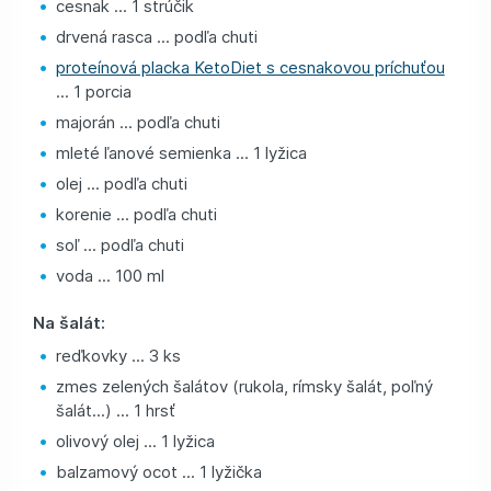
cesnak ... 1 strúčik
drvená rasca ... podľa chuti
proteínová placka KetoDiet s cesnakovou príchuťou
... 1 porcia
majorán ... podľa chuti
mleté ľanové semienka ... 1 lyžica
olej ... podľa chuti
korenie ... podľa chuti
soľ ... podľa chuti
voda ... 100 ml
Na šalát:
reďkovky ... 3 ks
zmes zelených šalátov (rukola, rímsky šalát, poľný
šalát...) ... 1 hrsť
olivový olej ... 1 lyžica
balzamový ocot ... 1 lyžička