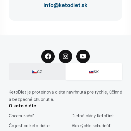
info@ketodiet.sk
CZ
SK
KetoDiet je proteínová diéta navrhnutá pre rýchle, účinné
a bezpečné chudnutie.
O keto diéte
Chcem začať
Dietné plány KetoDiet
Čo jesť pri keto diéte
Ako rýchlo schudnúť