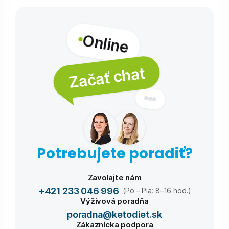
Online
Začať chat
Potrebujete poradiť?
Zavolajte nám
+421 233 046 996
(Po – Pia: 8–16 hod.)
Výživová poradňa
poradna@ketodiet.sk
Zákaznícka podpora