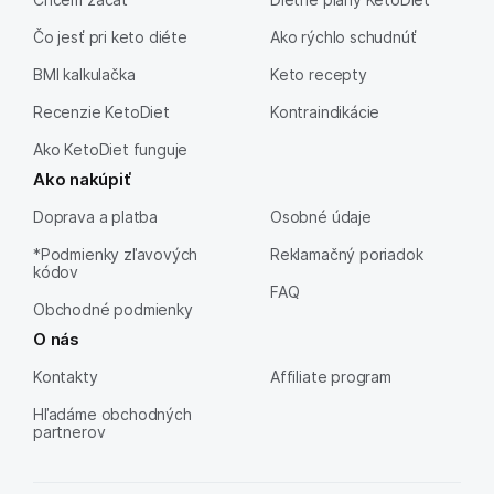
Čo jesť pri keto diéte
Ako rýchlo schudnúť
BMI kalkulačka
Keto recepty
Recenzie KetoDiet
Kontraindikácie
Ako KetoDiet funguje
Ako nakúpiť
Doprava a platba
Osobné údaje
*Podmienky zľavových
Reklamačný poriadok
kódov
FAQ
Obchodné podmienky
O nás
Kontakty
Affiliate program
Hľadáme obchodných
partnerov