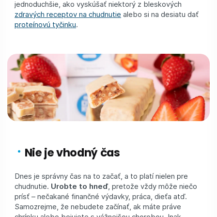
jednoduchšie, ako vyskúšať niektorý z bleskových
zdravých receptov na chudnutie
alebo si na desiatu dať
proteínovú tyčinku
.
Nie je vhodný čas
Dnes je správny čas na to začať, a to platí nielen pre
chudnutie.
Urobte to hneď
, pretože vždy môže niečo
prísť – nečakané finančné výdavky, práca, dieťa atď.
Samozrejme, že nebudete začínať, ak máte práve
chrípku alebo bojujete s vážnejšou chorobou. Inak