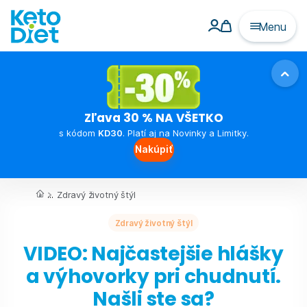
Menu
Zľava 30 % NA VŠETKO
s kódom
KD30
. Platí aj na Novinky a Limitky.
Nakúpiť
...
Zdravý životný štýl
Zdravý životný štýl
VIDEO: Najčastejšie hlášky
a výhovorky pri chudnutí.
Našli ste sa?