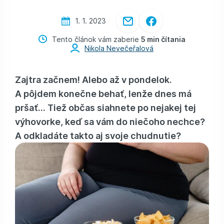
1. 1. 2023
Tento článok vám zaberie
5 min čítania
Nikola Nevečeřalová
Zajtra začnem! Alebo až v pondelok.
A pôjdem konečne behať, lenže dnes má
pršať... Tiež občas siahnete po nejakej tej
výhovorke, keď sa vám do niečoho nechce?
A odkladáte takto aj svoje chudnutie?