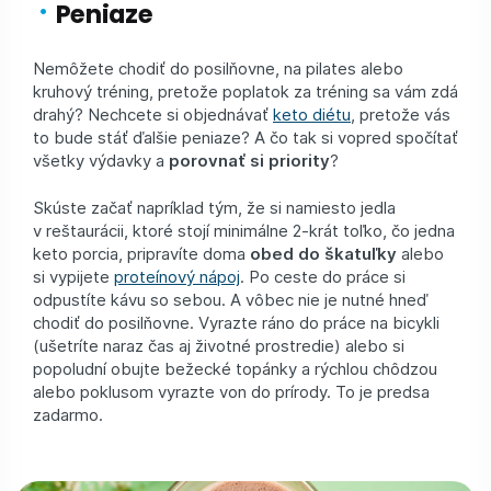
Peniaze
Nemôžete chodiť do posilňovne, na pilates alebo
kruhový tréning, pretože poplatok za tréning sa vám zdá
drahý? Nechcete si objednávať
keto diétu
, pretože vás
to bude stáť ďalšie peniaze? A čo tak si vopred spočítať
všetky výdavky a
porovnať si priority
?
Skúste začať napríklad tým, že si namiesto jedla
v reštaurácii, ktoré stojí minimálne 2-krát toľko, čo jedna
keto porcia, pripravíte doma
obed do škatuľky
alebo
si vypijete
proteínový nápoj
. Po ceste do práce si
odpustíte kávu so sebou. A vôbec nie je nutné hneď
chodiť do posilňovne. Vyrazte ráno do práce na bicykli
(ušetríte naraz čas aj životné prostredie) alebo si
popoludní obujte bežecké topánky a rýchlou chôdzou
alebo poklusom vyrazte von do prírody. To je predsa
zadarmo.