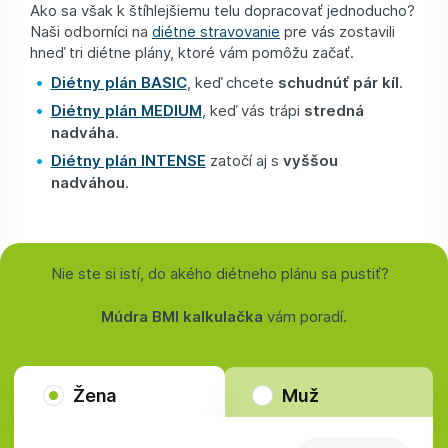
Ako sa však k štíhlejšiemu telu dopracovať jednoducho?
Naši odborníci na
diétne stravovanie
pre vás zostavili
hneď tri diétne plány, ktoré vám pomôžu začať.
Diétny plán BASIC
, keď chcete
schudnúť pár kíl
.
Diétny plán MEDIUM
, keď vás trápi
stredná
nadváha
.
Diétny plán INTENSE
zatočí aj s
vyššou
nadváhou
.
Nie ste si istí, do akého diétneho plánu sa pustiť?
Múdra BMI kalkulačka
vám poradí.
Žena
Muž