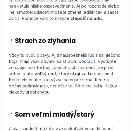
neexistuje nijaké ospravedlnenie. Aj po rozchode alebo
inej smutnej udalosti môžete zmeniť jedálniček a začať
cvičiť. Pomôže vám to navyše
zlepšiť náladu
.
Strach zo zlyhania
Vždy tu budú obavy. Aj tí najúspešnejší ľudia sa niečoho
boja, majú však odvahu sa strachu postaviť. Vystúpte
zo svojej komfortnej zóny. Strach znamená, že pred
sebou máte
veľký cieľ
, ktorý
stojí za to
dosiahnuť.
Berte chudnutie ako výzvu sami pre seba. Keď sa
občas pošmyknete, neriešte to. Sme iba ľudia. Každý
niekedy urobí chybu.
Som veľmi mladý/starý
Začať chudnúť môžete v akomkoľvek veku. Mladosť