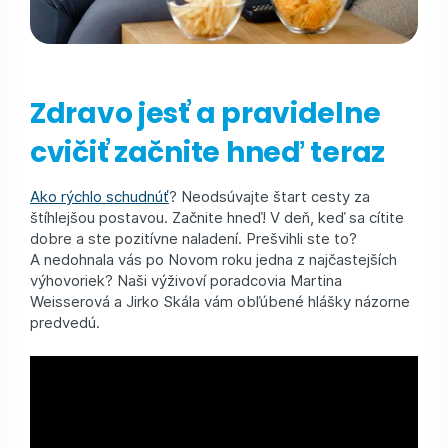
Zdravo jesť a pravidelne
cvičiť začnite hneď teraz
Ako rýchlo schudnúť
? Neodsúvajte štart cesty za
štíhlejšou postavou. Začnite hneď! V deň, keď sa cítite
dobre a ste pozitívne naladení. Prešvihli ste to?
A nedohnala vás po Novom roku jedna z najčastejších
výhovoriek? Naši výživoví poradcovia Martina
Weisserová a Jirko Skála vám obľúbené hlášky názorne
predvedú.