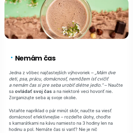
Nemám čas
Jedna z vôbec najčastejších výhovoriek –
„Mám dve
deti, psa, prácu, domácnosť, nemôžem ísť cvičiť
a nemám čas si pre seba urobiť diétne jedlo.“
– Naučte
sa
ovládať svoj čas
a na niektoré veci hovoriť nie.
Zorganizujte seba aj svoje okolie.
Vstaňte napríklad o pár minút skôr, naučte sa viesť
domácnosť efektívnejšie – rozdeľte úlohy, choďte
s kamarátkami na kávu namiesto na 3 hodiny len na
hodinu a pol. Nemáte čas si variť? Nie je nič