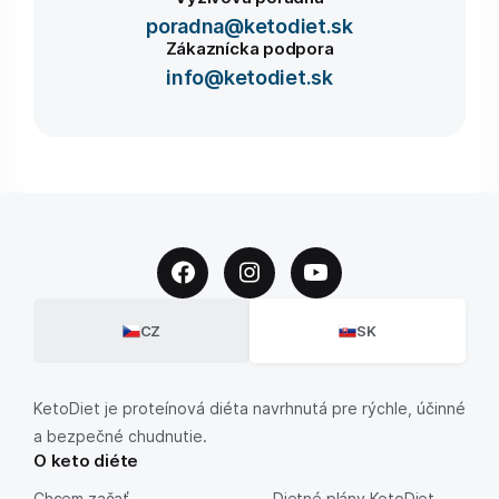
poradna@ketodiet.sk
Zákaznícka podpora
info@ketodiet.sk
CZ
SK
KetoDiet je proteínová diéta navrhnutá pre rýchle, účinné
a bezpečné chudnutie.
O keto diéte
Chcem začať
Dietné plány KetoDiet