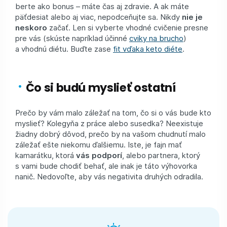
berte ako bonus – máte čas aj zdravie. A ak máte
päťdesiat alebo aj viac, nepodceňujte sa. Nikdy
nie je
neskoro
začať. Len si vyberte vhodné cvičenie presne
pre vás (skúste napríklad účinné
cviky na brucho
)
a vhodnú diétu. Buďte zase
fit vďaka keto diéte
.
Čo si budú myslieť ostatní
Prečo by vám malo záležať na tom, čo si o vás bude kto
myslieť? Kolegyňa z práce alebo susedka? Neexistuje
žiadny dobrý dôvod, prečo by na vašom chudnutí malo
záležať ešte niekomu ďalšiemu. Iste, je fajn mať
kamarátku, ktorá
vás podporí
, alebo partnera, ktorý
s vami bude chodiť behať, ale inak je táto výhovorka
nanič. Nedovoľte, aby vás negativita druhých odradila.