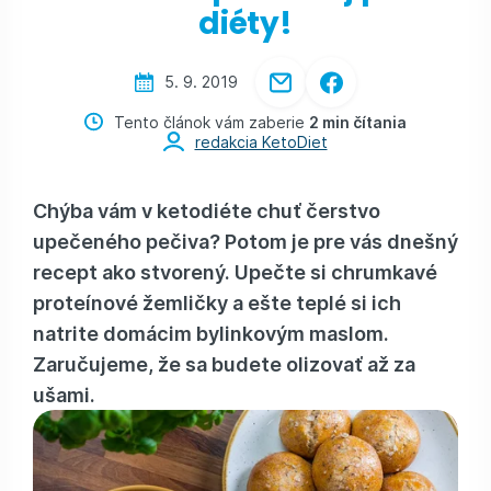
diéty!
5. 9. 2019
Tento článok vám zaberie
2 min čítania
redakcia KetoDiet
Chýba vám v ketodiéte chuť čerstvo
upečeného pečiva? Potom je pre vás dnešný
recept ako stvorený. Upečte si chrumkavé
proteínové žemličky
a ešte teplé si ich
natrite
domácim bylinkovým maslom
.
Zaručujeme, že sa budete olizovať až za
ušami.