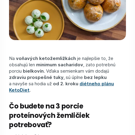
Na
voňavých ketožemližkách
je najlepšie to, že
obsahujú len
minimum sacharidov
, zato potrebnú
porciu
bielkovín.
Vďaka semienkam vám dodajú
zdraviu prospešné tuky,
sú úplne
bez lepku
a navyše sa hodia už
od 2. kroku
diétneho plánu
KetoDiet
.
Čo budete na 3 porcie
proteínových žemličiek
potrebovať?