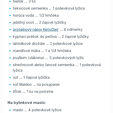
bielok ... 3 ks
tekvicové semienka ... 1 polievková lyžica
horúca voda ... 1/2 hrnčeka
jablčný ocot ... 2 čajové lyžičky
proteínový nápoj KetoDiet
... 4 odmerky
kypriaci prášok do pečiva ... 2 čajové lyžičky
lahôdkové droždie ... 2 polievkové lyžice
mandľová múka ... 1 a 1/4 hrnčeka
psyllium (vláknina) ... 5 polievkových lyžíc
slnečnicové alebo ľanové semienka ... 1 polievková
lyžica
soľ ... 1 čajová lyžička
soľ Maldon ... na posypanie
žĺtok ... 1 ks na potretie
Na bylinkové maslo:
maslo ... 4 polievkové lyžice