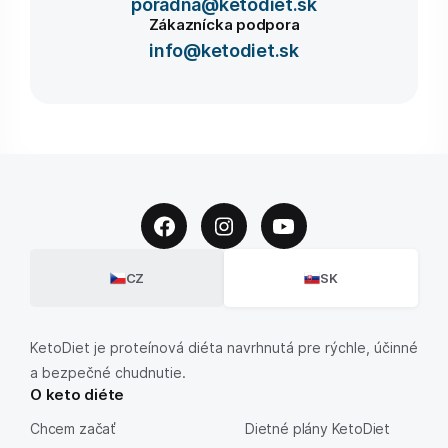
poradna@ketodiet.sk
Zákaznícka podpora
info@ketodiet.sk
CZ
SK
KetoDiet je proteínová diéta navrhnutá pre rýchle, účinné
a bezpečné chudnutie.
O keto diéte
Chcem začať
Dietné plány KetoDiet