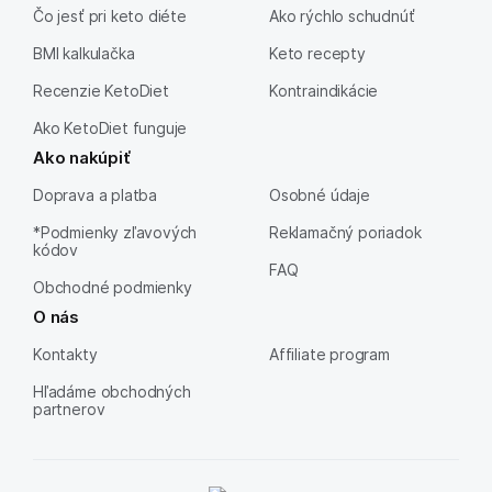
Čo jesť pri keto diéte
Ako rýchlo schudnúť
BMI kalkulačka
Keto recepty
Recenzie KetoDiet
Kontraindikácie
Ako KetoDiet funguje
Ako nakúpiť
Doprava a platba
Osobné údaje
*Podmienky zľavových
Reklamačný poriadok
kódov
FAQ
Obchodné podmienky
O nás
Kontakty
Affiliate program
Hľadáme obchodných
partnerov