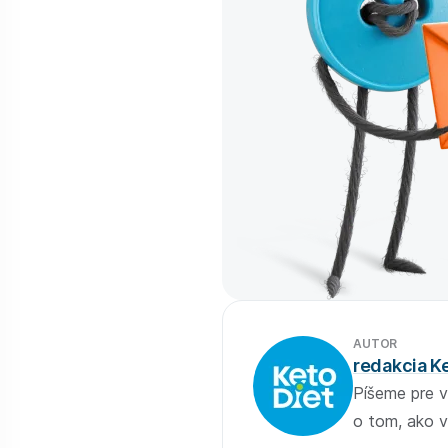
AUTOR
redakcia K
Píšeme pre v
o tom, ako v