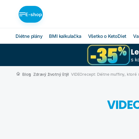
E-shop
Diétne plány
BMI kalkulačka
Všetko o KetoDiet
Va
L
Diétne plány KetoDiet
Ako KetoDiet funguje
s 
O proteínovej diéte
Nízka nadváha (BASIC)
Blog
Zdravý životný štýl
VIDEOrecept: Diétne muffiny, ktoré 
Ketóza
Stredná nadváha
(MEDIUM)
Chcem začať
Vysoká nadváha
VIDEO
BMI kalkulačka
(INTENSE)
Čo budem jesť
Ktorý plán je pre mňa?