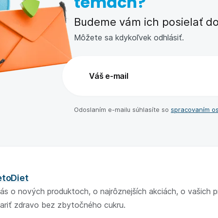
témach?
Budeme vám ich posielať do 
Môžete sa kdykoľvek odhlásiť.
Odoslaním e-⁠mailu súhlasíte so
spracovaním o
etoDiet
ás o nových produktoch, o najrôznejších akciách, o vašich 
ariť zdravo bez zbytočného cukru.