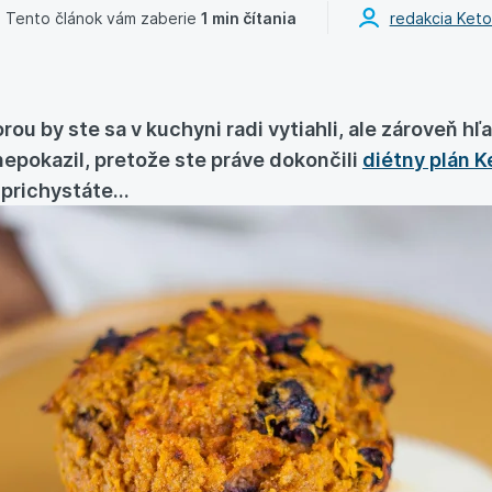
Tento článok vám zaberie
1 min čítania
redakcia Keto
ou by ste sa v kuchyni radi vytiahli, ale zároveň hľ
nepokazil
, pretože ste práve
dokončili
diétny plán K
prichystáte...