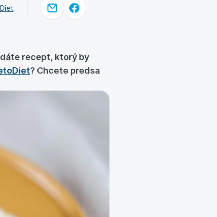
Diet
adáte recept, ktorý by
etoDiet
? Chcete predsa