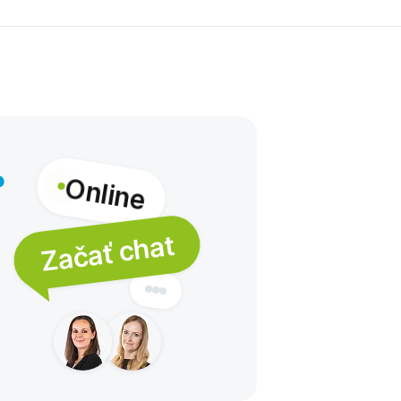
Online
?
Začať chat