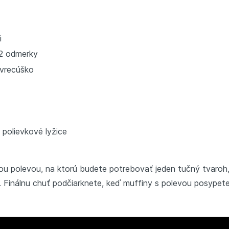
i
2 odmerky
 vrecúško
 polievkové lyžice
u polevou, na ktorú budete potrebovať jeden tučný tvaroh,
. Finálnu chuť podčiarknete, keď muffiny s polevou posype