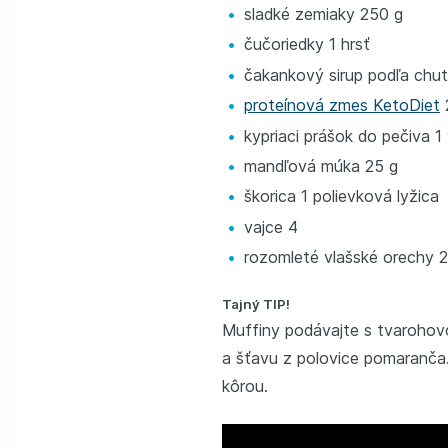
sladké zemiaky 250 g
čučoriedky 1 hrsť
čakankový sirup podľa chut
proteínová zmes KetoDiet
kypriaci prášok do pečiva 1
mandľová múka 25 g
škorica 1 polievková lyžica
vajce 4
rozomleté vlašské orechy 2
Tajný TIP!
Muffiny podávajte s tvarohovo
a šťavu z polovice pomaranča
kôrou.