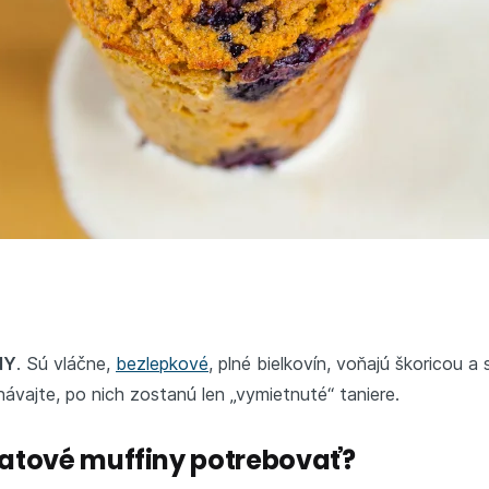
NY
. Sú vláčne,
bezlepkové
, plné bielkovín, voňajú škoricou
ávajte, po nich zostanú len „vymietnuté“ taniere.
atové muffiny potrebovať?