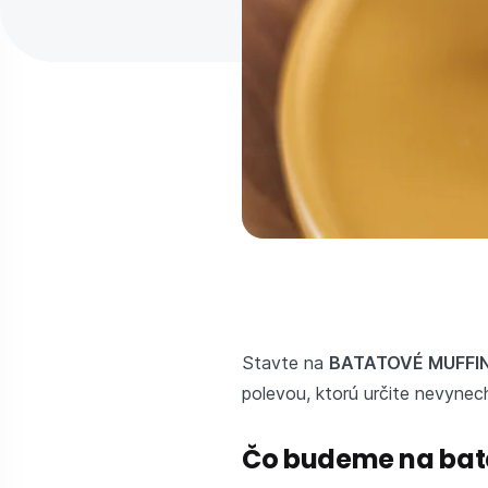
Stavte na
BATATOVÉ MUFFI
polevou, ktorú určite nevynech
Čo budeme na bat