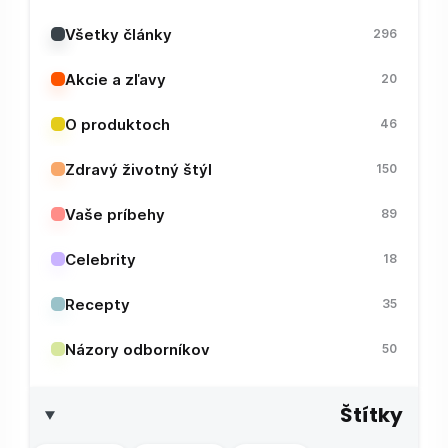
Všetky články
296
Akcie a zľavy
20
O produktoch
46
Zdravý životný štýl
150
Vaše príbehy
89
Celebrity
18
Recepty
35
Názory odborníkov
50
Štítky