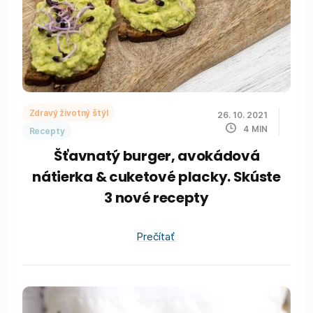
Zdravý životný štýl
26. 10. 2021
4
MIN
Recepty
Šťavnatý burger, avokádová
nátierka & cuketové placky. Skúste
3 nové recepty
Prečítať