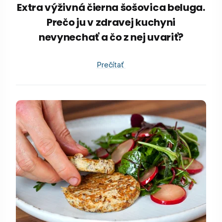
Extra výživná čierna šošovica beluga.
Prečo ju v zdravej kuchyni
nevynechať a čo z nej uvariť?
Prečítať