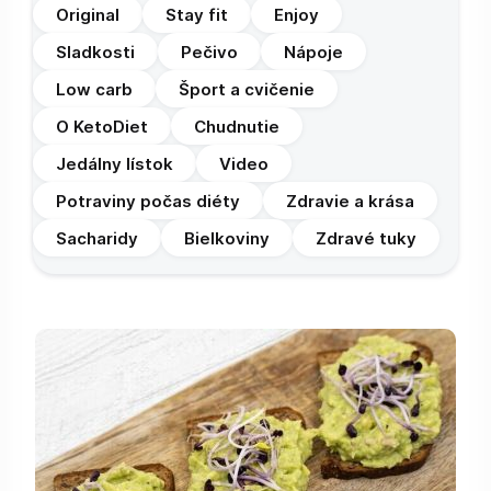
Original
Stay fit
Enjoy
Sladkosti
Pečivo
Nápoje
Low carb
Šport a cvičenie
O KetoDiet
Chudnutie
Jedálny lístok
Video
Potraviny počas diéty
Zdravie a krása
Sacharidy
Bielkoviny
Zdravé tuky