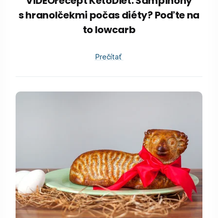
VIDEOrecept KetoDiet: Šampiňóny
s hranolčekmi počas diéty? Poďte na
to lowcarb
Prečítať