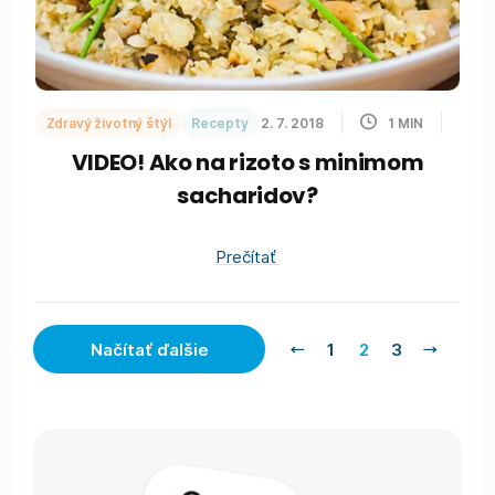
Zdravý životný štýl
Recepty
2. 7. 2018
1
MIN
VIDEO! Ako na rizoto s minimom
sacharidov?
Prečítať
Načítať ďalšie
1
2
3