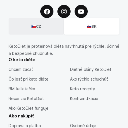
CZ
SK
KetoDiet je proteínová diéta navrhnutá pre rýchle, účinné
a bezpečné chudnutie.
O keto diéte
Chcem začať
Dietné plány KetoDiet
Čo jesť pri keto diéte
Ako rýchlo schudnúť
BMI kalkulačka
Keto recepty
Recenzie KetoDiet
Kontraindikácie
Ako KetoDiet funguje
Ako nakúpiť
Doprava a platba
Osobné údaje