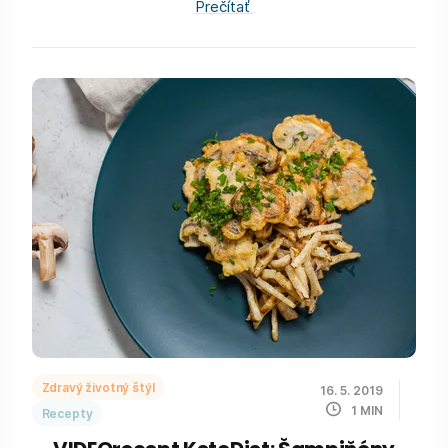
Prečítať
Zdravý životný štýl
16. 5. 2019
1
MIN
Recepty