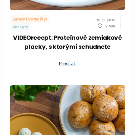
Zdravý životný štýl
19. 9. 2019
2
MIN
Recepty
VIDEOrecept: Proteínové zemiakové
placky, s ktorými schudnete
Prečítať