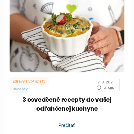
Zdravý životný štýl
17. 8. 2021
4
MIN
Recepty
3 osvedčené recepty do vašej
odľahčenej kuchyne
Prečítať