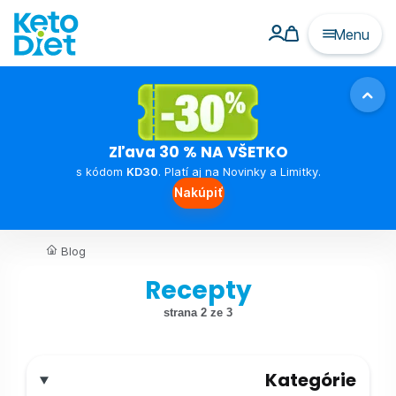
Menu
Zľava 30 % NA VŠETKO
s kódom
KD30
. Platí aj na Novinky a Limitky.
Nakúpiť
Blog
Recepty
strana 2 ze 3
Kategórie