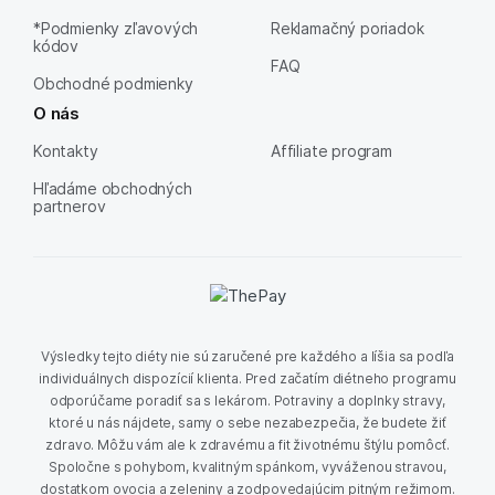
*Podmienky zľavových
Reklamačný poriadok
kódov
FAQ
Obchodné podmienky
O nás
Kontakty
Affiliate program
Hľadáme obchodných
partnerov
Výsledky tejto diéty nie sú zaručené pre každého a líšia sa podľa
individuálnych dispozícií klienta. Pred začatím diétneho programu
odporúčame poradiť sa s lekárom. Potraviny a doplnky stravy,
ktoré u nás nájdete, samy o sebe nezabezpečia, že budete žiť
zdravo. Môžu vám ale k zdravému a fit životnému štýlu pomôcť.
Spoločne s pohybom, kvalitným spánkom, vyváženou stravou,
dostatkom ovocia a zeleniny a zodpovedajúcim pitným režimom.