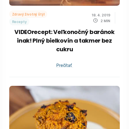
Zdravý životný štýl
18. 4. 2019
2
MIN
Recepty
VIDEOrecept: Veľkonočný baránok
inak! Plný bielkovín a takmer bez
cukru
Prečítať