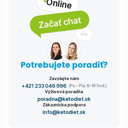
Online
Začať chat
Potrebujete poradiť?
Zavolajte nám
+421 233 046 996
(Po – Pia: 8–16 hod.)
Výživová poradňa
poradna@ketodiet.sk
Zákaznícka podpora
info@ketodiet.sk