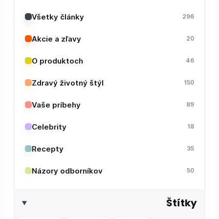
Všetky články
296
Akcie a zľavy
20
O produktoch
46
Zdravý životný štýl
150
Vaše príbehy
89
Celebrity
18
Recepty
35
Názory odborníkov
50
Štítky