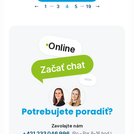
…
…
1
3
4
5
19
Online
Začať chat
Potrebujete poradiť?
Zavolajte nám
+421 233 046 996
(Po – Pia: 8–16 hod.)