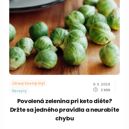
Zdravý životný štýl
9. 5. 2024
3
MIN
Recepty
Povolená zelenina pri keto diéte?
Držte sa jedného pravidla a neurobíte
chybu