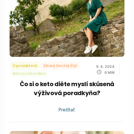
O produktoch
Zdravý životný štýl
9. 4. 2024
6
MIN
Názory odborníkov
Čo si o keto diéte myslí skúsená
výživová poradkyňa?
Prečítať