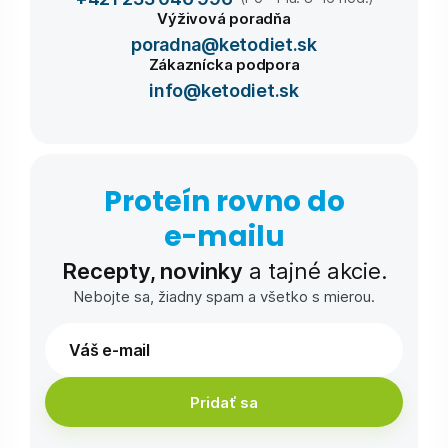
Výživová poradňa
poradna@ketodiet.sk
Zákaznícka podpora
info@ketodiet.sk
Proteín rovno do
e-⁠mailu
Recepty, novinky
a tajné akcie.
Nebojte sa, žiadny spam a všetko s mierou.
Pridať sa