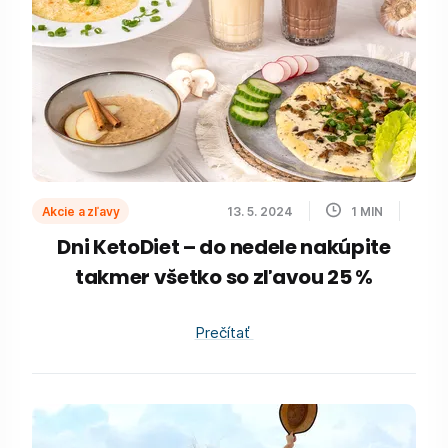
Akcie a zľavy
13. 5. 2024
1
MIN
Dni KetoDiet – do nedele nakúpite
takmer všetko so zľavou 25 %
Prečítať