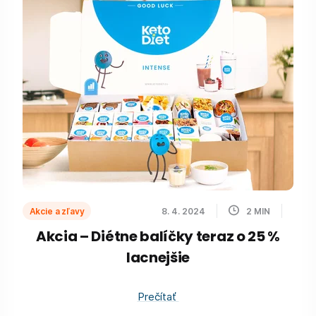
Akcie a zľavy
8. 4. 2024
2
MIN
Akcia – Diétne balíčky teraz o 25 %
lacnejšie
Prečítať