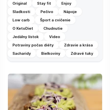
Original
Stay fit
Enjoy
Sladkosti
Pečivo
Nápoje
Low carb
Šport a cvičenie
O KetoDiet
Chudnutie
Jedálny lístok
Video
Potraviny počas diéty
Zdravie a krása
Sacharidy
Bielkoviny
Zdravé tuky