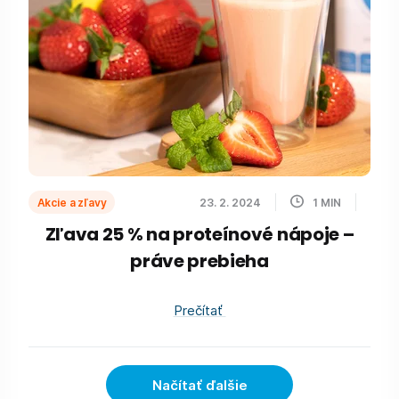
Akcie a zľavy
23. 2. 2024
1
MIN
Zľava 25 % na proteínové nápoje –
práve prebieha
Prečítať
Načítať ďalšie