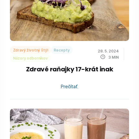
Zdravý životný štýl
Recepty
28. 5. 2024
3
MIN
Názory odborníkov
Zdravé raňajky 17-krát inak
Prečítať