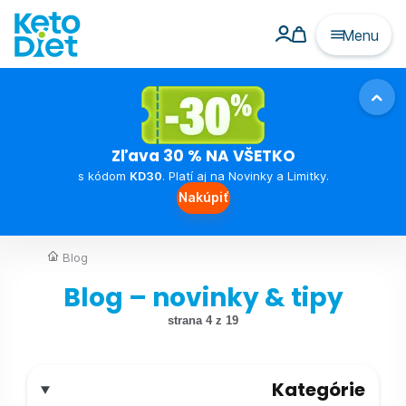
Menu
Zľava 30 % NA VŠETKO
s kódom
KD30
. Platí aj na Novinky a Limitky.
Nakúpiť
Blog
Blog – novinky & tipy
strana 4 z 19
Kategórie