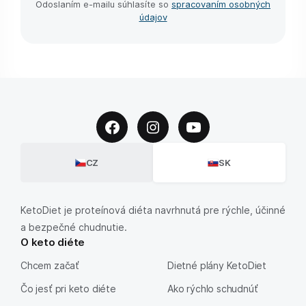
Odoslaním e-⁠mailu súhlasíte so
spracovaním osobných
údajov
CZ
SK
KetoDiet je proteínová diéta navrhnutá pre rýchle, účinné
a bezpečné chudnutie.
O keto diéte
Chcem začať
Dietné plány KetoDiet
Čo jesť pri keto diéte
Ako rýchlo schudnúť