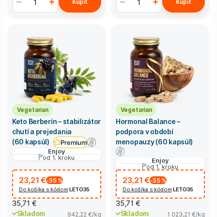
Kúpiť
Kúpiť
Vegetarian
Vegetarian
Keto Berberín – stabilizátor
Hormonal Balance –
chutí a prejedania
podpora v období
menopauzy (60 kapsúl)
(60 kapsúl)
Premium
Enjoy
od 1. kroku
Enjoy
od 1. kroku
23,21 €
23,21 €
-35
%
-35
%
Do košíka s kódom
LETO35
Do košíka s kódom
LETO35
35,71 €
35,71 €
Skladom
Skladom
942,22 €
/kg
1 023,21 €
/kg