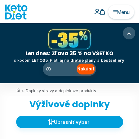
Menu
Len dnes: Zľava 35 % na VŠETKO
s kódom
LETO35
. Platí aj na
diétne plány
a
bestsellery
.
Nakúpiť
00
:
00
:
00
...
Doplnky stravy a doplnkové produkty
Výživové doplnky
Upresniť výber