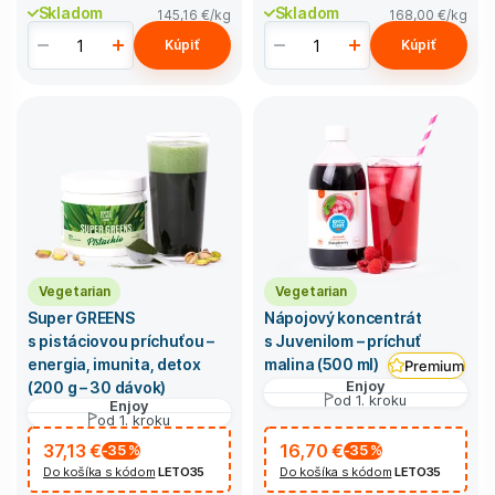
Skladom
Skladom
145,16 €
/kg
168,00 €
/kg
Kúpiť
Kúpiť
Vegetarian
Vegetarian
Super GREENS
Nápojový koncentrát
s pistáciovou príchuťou –
s Juvenilom – príchuť
energia, imunita, detox
malina (500 ml)
Premium
Enjoy
(200 g – 30 dávok)
od 1. kroku
Enjoy
od 1. kroku
37,13 €
16,70 €
-35
%
-35
%
Do košíka s kódom
LETO35
Do košíka s kódom
LETO35