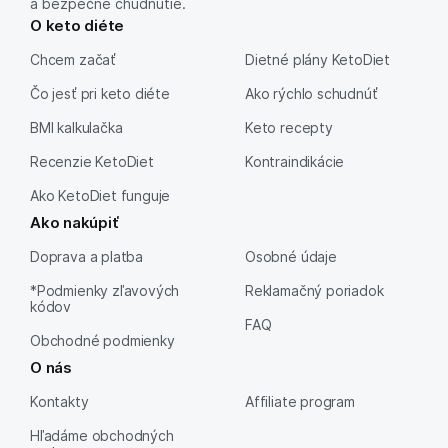
a bezpečné chudnutie.
O keto diéte
Chcem začať
Dietné plány KetoDiet
Čo jesť pri keto diéte
Ako rýchlo schudnúť
BMI kalkulačka
Keto recepty
Recenzie KetoDiet
Kontraindikácie
Ako KetoDiet funguje
Ako nakúpiť
Doprava a platba
Osobné údaje
*Podmienky zľavových
Reklamačný poriadok
kódov
FAQ
Obchodné podmienky
O nás
Kontakty
Affiliate program
Hľadáme obchodných