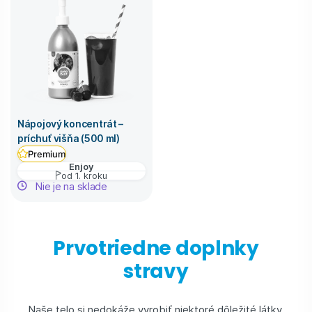
Nápojový koncentrát –
príchuť višňa (500 ml)
Premium
Enjoy
od 1. kroku
Nie je na sklade
Prvotriedne doplnky
stravy
Naše telo si nedokáže vyrobiť niektoré dôležité látky,