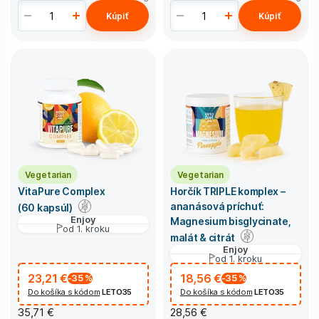
Kúpiť
Kúpiť
Vegetarian
Vegetarian
VitaPure Complex
Horčík TRIPLE komplex –
ananásová príchuť:
(60 kapsúl)
Enjoy
Magnesium bisglycinate,
od 1. kroku
malát & citrát
Enjoy
od 1. kroku
23,21 €
18,56 €
-35
%
-35
%
Do košíka s kódom
LETO35
Do košíka s kódom
LETO35
35,71 €
28,56 €