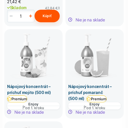
21,42 €
Skladom
42,84 €
/l
Kúpiť
Nie je na sklade
Nápojový koncentrát –
Nápojový koncentrát –
príchuť mojito (500 ml)
príchuť pomaranč
(500 ml)
Premium
Premium
Enjoy
Enjoy
od 1. kroku
od 1. kroku
Nie je na sklade
Nie je na sklade