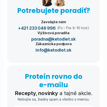
Potrebujete poradiť?
Zavolajte nám
+421 233 046 996
(Po – Pia: 8–16 hod.)
Výživová poradňa
poradna@ketodiet.sk
Zákaznícka podpora
info@ketodiet.sk
Proteín rovno do
e-⁠mailu
Recepty, novinky
a tajné akcie.
Nebojte sa, žiadny spam a všetko s mierou.