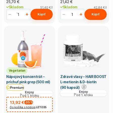
25,70 €
21,42 €
Skladom
Skladom
51,40 €
/l
42,84 €
/l
Kúpiť
Kúpiť
Vegetarian
Nápojový koncentrát –
Zdravé vlasy – HAIR BOOST
príchuť pink grep (500 ml)
L-metionín & D-biotín
(90 kapsúl)
Premium
Enjoy
Enjoy
od 1. kroku
od 1. kroku
13,92 €
-35
%
Do košíka s kódom
LETO35