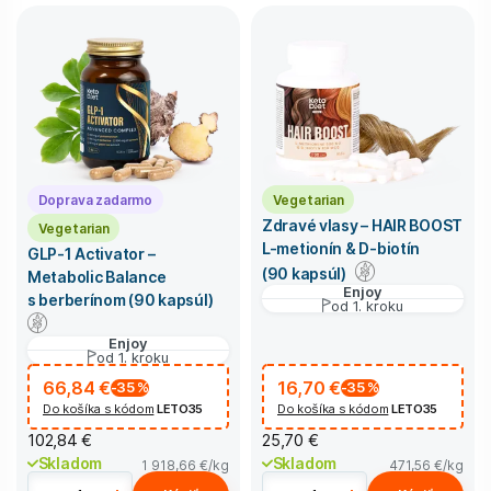
Doprava zadarmo
Vegetarian
Zdravé vlasy – HAIR BOOST
Vegetarian
L-metionín & D-biotín
GLP-1 Activator –
(90 kapsúl)
Metabolic Balance
Enjoy
s berberínom (90 kapsúl)
od 1. kroku
Enjoy
od 1. kroku
66,84 €
16,70 €
-35
%
-35
%
Do košíka s kódom
LETO35
Do košíka s kódom
LETO35
102,84 €
25,70 €
Skladom
Skladom
1 918,66 €
/kg
471,56 €
/kg