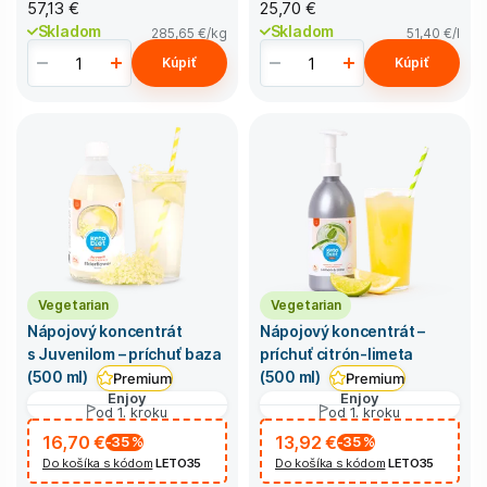
57,13 €
25,70 €
Skladom
Skladom
285,65 €
/kg
51,40 €
/l
Kúpiť
Kúpiť
Vegetarian
Vegetarian
Nápojový koncentrát
Nápojový koncentrát –
s Juvenilom – príchuť baza
príchuť citrón-limeta
(500 ml)
(500 ml)
Premium
Premium
Enjoy
Enjoy
od 1. kroku
od 1. kroku
16,70 €
13,92 €
-35
%
-35
%
Do košíka s kódom
LETO35
Do košíka s kódom
LETO35