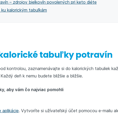
avín – zdrojov bielkovín povolených pri keto diéte
 ku kalorickým tabuľkám
kalorické tabuľky potravín
od kontrolou, zaznamenávajte si do kalorických tabuliek každ
 Každý deň k nemu budete bližšie a bližšie.
ľky, aby vám čo najviac pomohli
 aplikácie
. Vytvoríte si užívateľský účet pomocou e-⁠mailu 