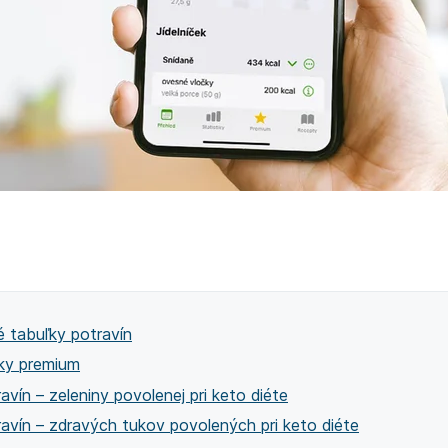
é tabuľky potravín
ľky premium
avín – zeleniny povolenej pri keto diéte
ravín – zdravých tukov povolených pri keto diéte