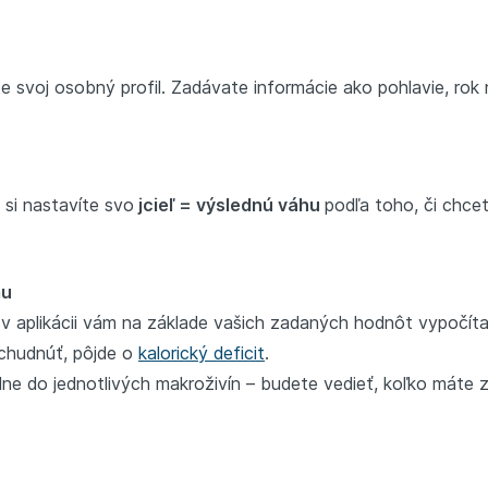
rate svoj osobný profil. Zadávate informácie ako pohlavie, rok
 si nastavíte svo
jcieľ = výslednú váhu
podľa toho, či chcet
jmu
o v aplikácii vám na základe vašich zadaných hodnôt vypočít
schudnúť, pôjde o
kalorický deficit
.
ne do jednotlivých makroživín – budete vedieť, koľko máte zj