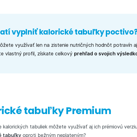
atí vyplniť kalorické tabuľky poctivo
ôžete využívať len na zistenie nutričných hodnôt potravín aj
te vlastný profil, získate celkový
prehľad o svojich výsledk
orické tabuľky Premium
 kalorických tabuliek môžete využívať aj ich prémiovú verzi
é tabuľky
oproti bežným neplateným?