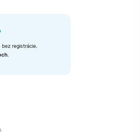
?
 bez registrácie.
och
.
u.