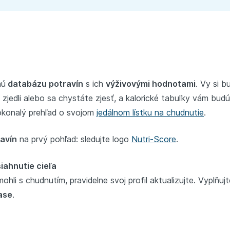
nú
databázu potravín
s ich
výživovými hodnotami
. Vy si b
 zjedli alebo sa chystáte zjesť, a kalorické tabuľky vám bud
dokonalý prehľad o svojom
jedálnom lístku na chudnutie
.
ravín
na prvý pohľad: sledujte logo
Nutri-Score
.
iahnutie cieľa
hli s chudnutím, pravidelne svoj profil aktualizujte. Vyplňuj
ase
.