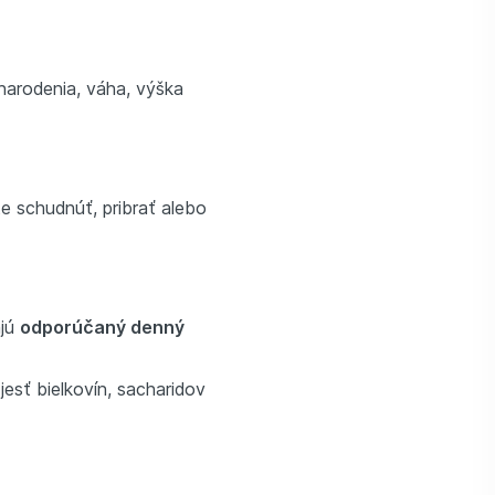
 narodenia, váha, výška
e schudnúť, pribrať alebo
ajú
odporúčaný denný
esť bielkovín, sacharidov