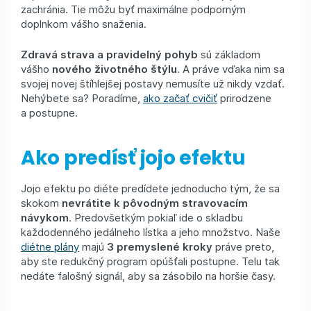
zachránia. Tie môžu byť maximálne podporným
doplnkom vášho snaženia.
Zdravá strava a pravidelný pohyb
sú základom
vášho
nového životného štýlu
. A práve vďaka nim sa
svojej novej štíhlejšej postavy nemusíte už nikdy vzdať.
Nehýbete sa? Poradíme,
ako začať cvičiť
prirodzene
a postupne.
Ako predísť jojo efektu
Jojo efektu po diéte predídete jednoducho tým, že sa
skokom
nevrátite k pôvodným stravovacím
návykom
. Predovšetkým pokiaľ ide o skladbu
každodenného jedálneho lístka a jeho množstvo. Naše
diétne plány
majú
3 premyslené kroky
práve preto,
aby ste redukčný program opúšťali postupne. Telu tak
nedáte falošný signál, aby sa zásobilo na horšie časy.