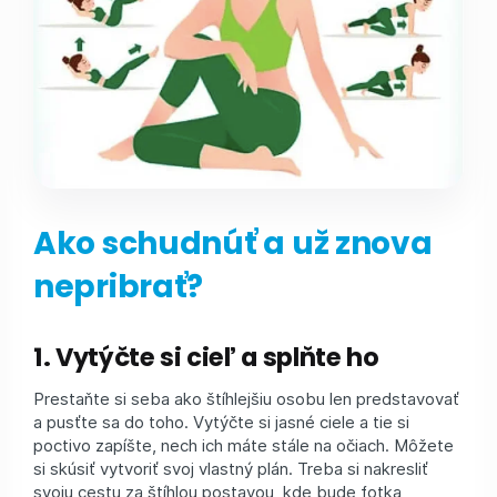
Ako schudnúť a už znova
nepribrať?
1. Vytýčte si cieľ a splňte ho
Prestaňte si seba ako štíhlejšiu osobu len predstavovať
a pusťte sa do toho. Vytýčte si jasné ciele a tie si
poctivo zapíšte, nech ich máte stále na očiach. Môžete
si skúsiť vytvoriť svoj vlastný plán. Treba si nakresliť
svoju cestu za štíhlou postavou, kde bude fotka