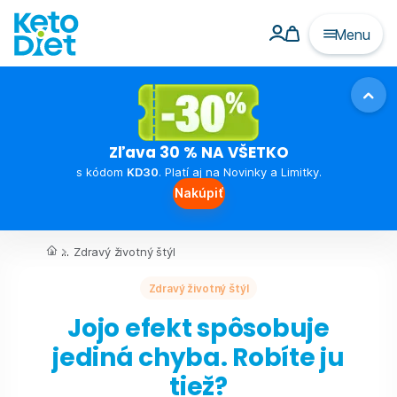
Menu
Zľava 30 % NA VŠETKO
s kódom
KD30
. Platí aj na Novinky a Limitky.
Nakúpiť
...
Zdravý životný štýl
Zdravý životný štýl
Jojo efekt spôsobuje
jediná chyba. Robíte ju
tiež?