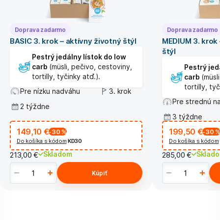
Doprava zadarmo
Doprava zadarmo
BASIC 3. krok – aktívny životný štýl
MEDIUM 3. krok 
štýl
Pestrý jedálny lístok do low
carb
(müsli, pečivo, cestoviny,
Pestrý jed
tortilly, tyčinky atď.).
carb
(müsl
tortilly, ty
Pre nízku nadváhu
3. krok
Pre strednú n
2 týždne
3 týždne
149,10 €
199,50 €
-30
%
-30
Do košíka s kódom
KD30
Do košíka s kódom
Skladom
Sklad
213,00 €
285,00 €
Kúpiť