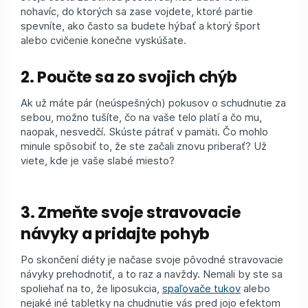
nohavíc, do ktorých sa zase vojdete, ktoré partie
spevníte, ako často sa budete hýbať a ktorý šport
alebo cvičenie konečne vyskúšate.
2. Poučte sa zo svojich chýb
Ak už máte pár (neúspešných) pokusov o schudnutie za
sebou, možno tušíte, čo na vaše telo platí a čo mu,
naopak, nesvedčí. Skúste pátrať v pamäti. Čo mohlo
minule spôsobiť to, že ste začali znovu priberať? Už
viete, kde je vaše slabé miesto?
3. Zmeňte svoje stravovacie
návyky a pridajte pohyb
Po skončení diéty je načase svoje pôvodné stravovacie
návyky prehodnotiť, a to raz a navždy. Nemali by ste sa
spoliehať na to, že liposukcia,
spaľovače tukov
alebo
nejaké iné tabletky na chudnutie vás pred jojo efektom