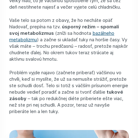
veľký hlad, čo je väčšinou spôsobené tým, že sa cez
deň nestihnete najesť a večer vyjete celú chladničku.
Vaše telo sa potom z obavy, že ho necháte opäť
hladovať, prepína na tzv.
úsporný režim
– spomalí
svoj metabolizmus
(zníži sa hodnota
bazálneho
metabolizmu
) a začne si ukladať tuky na horšie časy. Vy
však máte – trochu predčasnú – radosť, pretože najskôr
chudnete ďalej. No okrem tukov teraz strácate aj
aktívnu svalovú hmotu.
Problém vyjde najavo (začnete priberať) väčšinou vo
chvíli, keď si myslíte, že už sa nemusíte strážiť, pretože
ste schudli dosť. Telo si totiž s väčším prísunom energie
nebude vedieť poradiť a začne si tvoriť ďalšie
tukové
zásoby
– tak po redukčnej diéte priberiete ešte viac,
než ste pri nej schudli. A pozor, teraz už navyše
priberáte len a len tuky.