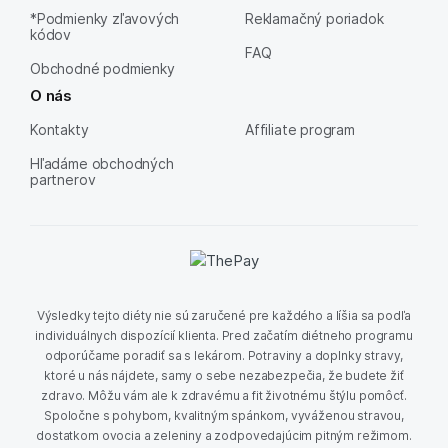
*Podmienky zľavových
Reklamačný poriadok
kódov
FAQ
Obchodné podmienky
O nás
Kontakty
Affiliate program
Hľadáme obchodných
partnerov
Výsledky tejto diéty nie sú zaručené pre každého a líšia sa podľa
individuálnych dispozícií klienta. Pred začatím diétneho programu
odporúčame poradiť sa s lekárom. Potraviny a doplnky stravy,
ktoré u nás nájdete, samy o sebe nezabezpečia, že budete žiť
zdravo. Môžu vám ale k zdravému a fit životnému štýlu pomôcť.
Spoločne s pohybom, kvalitným spánkom, vyváženou stravou,
dostatkom ovocia a zeleniny a zodpovedajúcim pitným režimom.