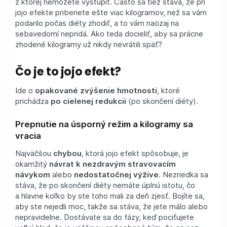
z ktorej nemôžete vystúpiť. Často sa tiež stáva, že pri
jojo efekte priberiete ešte viac kilogramov, než sa vám
podarilo počas diéty zhodiť, a to vám naozaj na
sebavedomí nepridá. Ako teda docieliť, aby sa prácne
zhodené kilogramy už nikdy nevrátili späť?
Čo je to jojo efekt?
Ide o
opakované zvýšenie hmotnosti
, ktoré
prichádza
po cielenej redukcii
(po skončení diéty).
Prepnutie na úsporný režim a kilogramy sa
vracia
Najväčšou
chybou
, ktorá jojo efekt spôsobuje, je
okamžitý
návrat k nezdravým stravovacím
návykom
alebo
nedostatočnej výžive
. Nezriedka sa
stáva, že po skončení diéty nemáte úplnú istotu, čo
a hlavne koľko by ste toho mali za deň zjesť. Bojíte sa,
aby ste nejedli moc, takže sa stáva, že jete málo alebo
nepravidelne. Dostávate sa do fázy, keď pociťujete