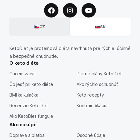
CZ
SK
KetoDiet je proteínová diéta navrhnutá pre rýchle, účinné
a bezpečné chudnutie.
O keto diéte
Chcem začať
Dietné plány KetoDiet
Čo jesť pri keto diéte
Ako rýchlo schudnúť
BMI kalkulačka
Keto recepty
Recenzie KetoDiet
Kontraindikácie
Ako KetoDiet funguje
Ako nakúpiť
Doprava a platba
Osobné údaje