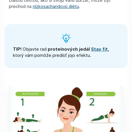
prechod na
nízkosacharidovú diétu
.
TIP!
Objavte rad
proteínových jedál
Stay fit
,
ktorý vám pomôže predísť jojo efektu.