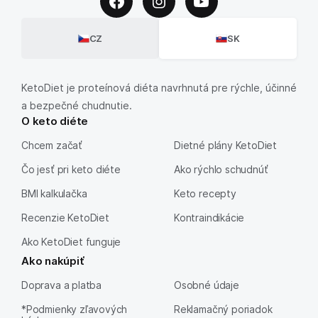
CZ
SK
KetoDiet je proteínová diéta navrhnutá pre rýchle, účinné
a bezpečné chudnutie.
O keto diéte
Chcem začať
Dietné plány KetoDiet
Čo jesť pri keto diéte
Ako rýchlo schudnúť
BMI kalkulačka
Keto recepty
Recenzie KetoDiet
Kontraindikácie
Ako KetoDiet funguje
Ako nakúpiť
Doprava a platba
Osobné údaje
*Podmienky zľavových
Reklamačný poriadok