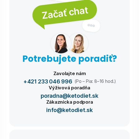
Začať chat
Potrebujete poradiť?
Zavolajte nám
+421 233 046 996
(Po – Pia: 8–16 hod.)
Výživová poradňa
poradna@ketodiet.sk
Zákaznícka podpora
info@ketodiet.sk