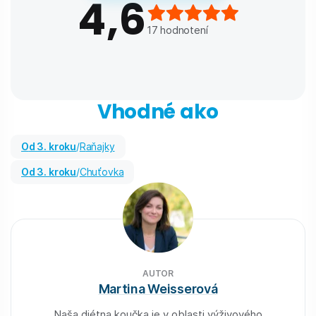
4,6
17
hodnotení
Vhodné ako
od 3. kroku
/
Raňajky
od 3. kroku
/
Chuťovka
AUTOR
Martina Weisserová
Naša diétna koučka je v oblasti výživového