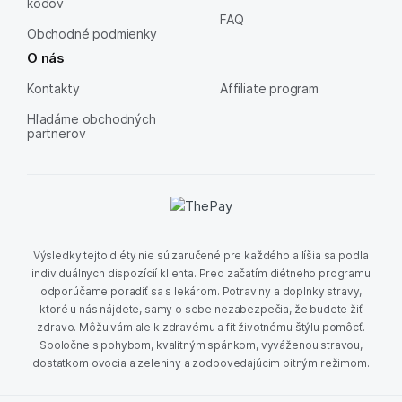
kódov
FAQ
Obchodné podmienky
O nás
Kontakty
Affiliate program
Hľadáme obchodných
partnerov
Výsledky tejto diéty nie sú zaručené pre každého a líšia sa podľa
individuálnych dispozícií klienta. Pred začatím diétneho programu
odporúčame poradiť sa s lekárom. Potraviny a doplnky stravy,
ktoré u nás nájdete, samy o sebe nezabezpečia, že budete žiť
zdravo. Môžu vám ale k zdravému a fit životnému štýlu pomôcť.
Spoločne s pohybom, kvalitným spánkom, vyváženou stravou,
dostatkom ovocia a zeleniny a zodpovedajúcim pitným režimom.