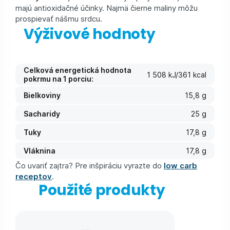
majú antioxidačné účinky. Najmä čierne maliny môžu
prospievať nášmu srdcu.
Výživové hodnoty
Celková energetická hodnota
1 508 kJ/361 kcal
pokrmu na 1 porciu:
Bielkoviny
15,8 g
Sacharidy
25 g
Tuky
17,8 g
Vláknina
17,8 g
Čo uvariť zajtra? Pre inšpiráciu vyrazte do
low carb
receptov
.
Použité produkty