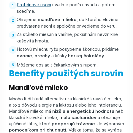
Proteínové risoni
uvaríme podľa návodu a potom
scedíme.
Ohrejeme
mandľové mlieko
, do ktorého vložíme
predvarené risoni a spoločne privedieme do varu.
Za stáleho miešania varíme, pokiaľ nám nevznikne
kašovitá hmota.
Hotovú mliečnu ryžu posypeme škoricou, pridáme
ovocie, orechy
a kúsky
horkej čokolády
.
Môžeme dosladiť čakankovým sirupom.
Benefity použitých surovín
Mandľové mlieko
Mnoho ľudí hľadá alternatívu za klasické kravské mlieko,
a to z dôvodu alergie na laktózu alebo jeho intoleranciu.
Mandľové mlieko má
nižšiu energetickú hodnotu
než
klasické kravské mlieko,
málo sacharidov
a obsahuje
aj účinné látky, ktoré
podporujú trávenie
. Je výborným
pomocníkom pri chudnutí
. Vďaka tomu, že sa vyrába