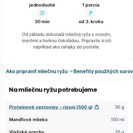
jednoduché
1 porcia
30 min
od 3. kroku
Od základu dokonalá mliečna ryža s ovocím,
orechmi a horkou čokoládou. Pripravte si ich
napríklad ako raňajky do postele.
Ako pripraviť mliečnu ryžu
Benefity použitých surov
Na mliečnu ryžu potrebujeme
Proteínové cestoviny – risoni (500 g)
30 g
Mandľové mlieko
100 ml
Vlašské orechy
20 g