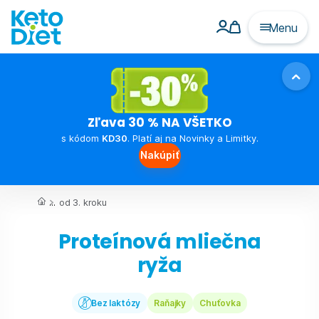
Menu
Zľava 30 % NA VŠETKO
s kódom
KD30
. Platí aj na Novinky a Limitky.
Nakúpiť
...
od 3. kroku
Proteínová mliečna
ryža
Bez laktózy
Raňajky
Chuťovka