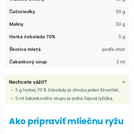
Čučoriedky
50 g
Maliny
50 g
Horká čokoláda 70%
5 g
Škorica mletá
podľa chuti
Čakankový sirup
5 ml
Nechcete vážiť?
5 g horkej 70 % čokolády je zhruba jeden štvorček.
5 ml čakankového sirupu je jedna čajová lyžička.
Ako pripraviť mliečnu ryžu