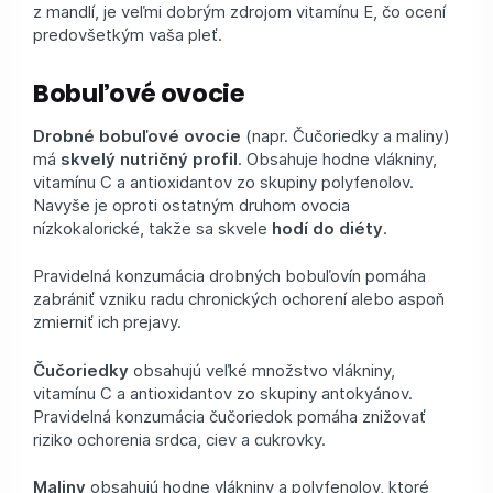
z mandlí, je veľmi dobrým zdrojom vitamínu E, čo ocení
predovšetkým vaša pleť.
Bobuľové ovocie
Drobné bobuľové ovocie
(napr. Čučoriedky a maliny)
má
skvelý nutričný profil
. Obsahuje hodne vlákniny,
vitamínu C a antioxidantov zo skupiny polyfenolov.
Navyše je oproti ostatným druhom ovocia
nízkokalorické, takže sa skvele
hodí do diéty
.
Pravidelná konzumácia drobných bobuľovín pomáha
zabrániť vzniku radu chronických ochorení alebo aspoň
zmierniť ich prejavy.
Čučoriedky
obsahujú veľké množstvo vlákniny,
vitamínu C a antioxidantov zo skupiny antokyánov.
Pravidelná konzumácia čučoriedok pomáha znižovať
riziko ochorenia srdca, ciev a cukrovky.
Maliny
obsahujú hodne vlákniny a polyfenolov, ktoré