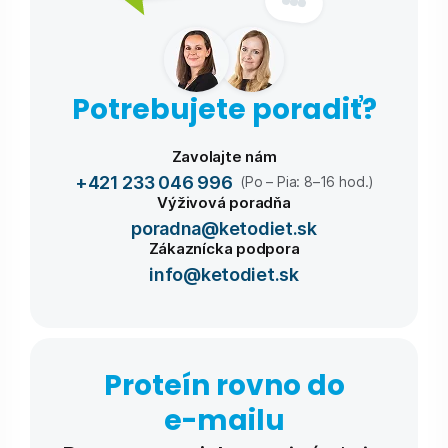
Potrebujete poradiť?
Zavolajte nám
+421 233 046 996
(Po – Pia: 8–16 hod.)
Výživová poradňa
poradna@ketodiet.sk
Zákaznícka podpora
info@ketodiet.sk
Proteín rovno do
e-⁠mailu