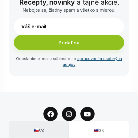
Recepty, novinky
a tajné akcie.
Nebojte sa, žiadny spam a všetko s mierou.
Pridať sa
Odoslaním e-⁠mailu súhlasíte so
spracovaním osobných
údajov
CZ
SK