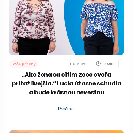
Vaše príbehy
19. 9. 2023
7
MIN
„Ako žena sa cítim zase oveľa
príťažlivejšia.“ Lucia úžasne schudla
a bude krásnou nevestou
Prečítať