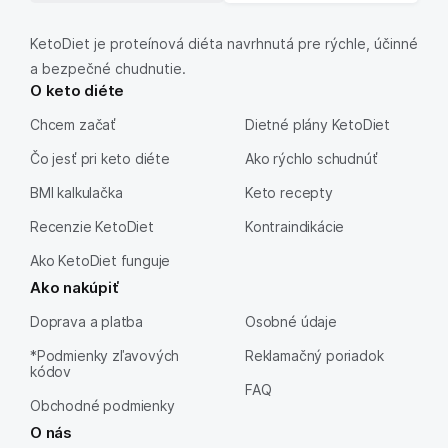
KetoDiet je proteínová diéta navrhnutá pre rýchle, účinné
a bezpečné chudnutie.
O keto diéte
Chcem začať
Dietné plány KetoDiet
Čo jesť pri keto diéte
Ako rýchlo schudnúť
BMI kalkulačka
Keto recepty
Recenzie KetoDiet
Kontraindikácie
Ako KetoDiet funguje
Ako nakúpiť
Doprava a platba
Osobné údaje
*Podmienky zľavových
Reklamačný poriadok
kódov
FAQ
Obchodné podmienky
O nás