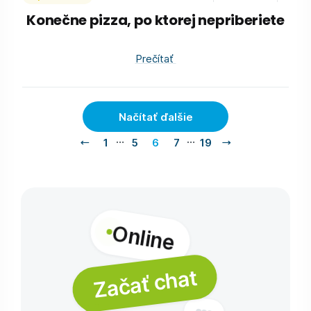
Konečne pizza, po ktorej nepriberiete
Prečítať
Načítať ďalšie
…
…
1
5
6
7
19
Online
Začať chat