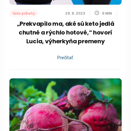
Vaše príbehy
29. 8. 2023
6
MIN
„Prekvapilo ma, aké sú keto jedlá
chutné a rýchlo hotové,“ hovorí
Lucia, výherkyňa premeny
Prečítať