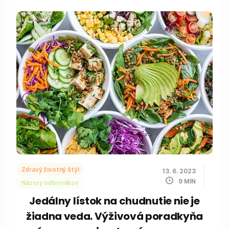
Zdravý životný štýl
13. 6. 2023
9
MIN
Názory odborníkov
Jedálny lístok na chudnutie nie je
žiadna veda. Výživová poradkyňa