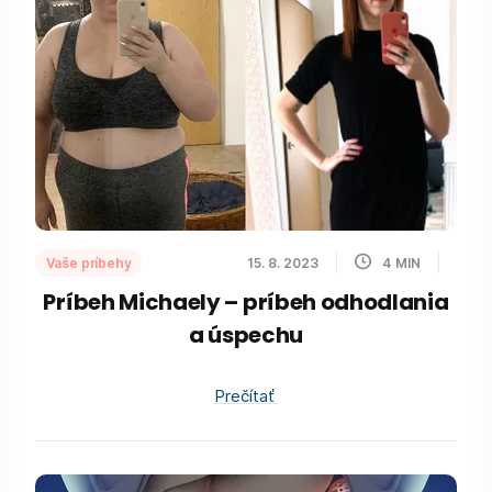
Vaše príbehy
15. 8. 2023
4
MIN
Príbeh Michaely – príbeh odhodlania
a úspechu
Prečítať