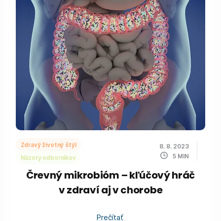
Zdravý životný štýl
8. 8. 2023
5
MIN
Názory odborníkov
Črevný mikrobióm – kľúčový hráč
v zdraví aj v chorobe
Prečítať