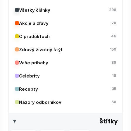
Všetky články
296
Akcie a zľavy
20
O produktoch
46
Zdravý životný štýl
150
Vaše príbehy
89
Celebrity
18
Recepty
35
Názory odborníkov
50
Štítky