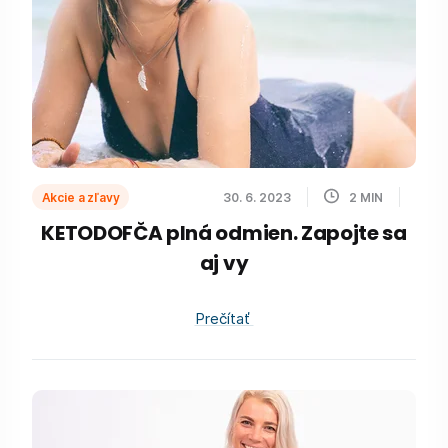
Akcie a zľavy
30. 6. 2023
2
MIN
KETODOFČA plná odmien. Zapojte sa
aj vy
Prečítať