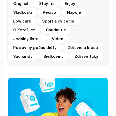
Original
Stay fit
Enjoy
Sladkosti
Pečivo
Nápoje
Low carb
Šport a cvičenie
O KetoDiet
Chudnutie
Jedálny lístok
Video
Potraviny počas diéty
Zdravie a krása
Sacharidy
Bielkoviny
Zdravé tuky