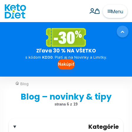
Menu
Zľava 30 % NA VŠETKO
s kódom
KD30
. Platí aj na Novinky a Limitky.
Nakúpiť
Blog
Blog – novinky & tipy
strana 6 z 19
Kategórie