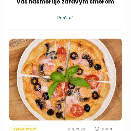
vás nasmeruje zdravým smerom
Prečítať
O produktoch
12. 6. 2023
2
MIN