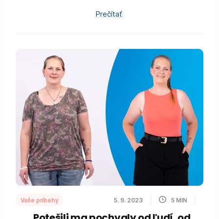
Prečítať
Vaše príbehy
5. 9. 2023
5
MIN
„Potešili ma pochvaly od ľudí, od