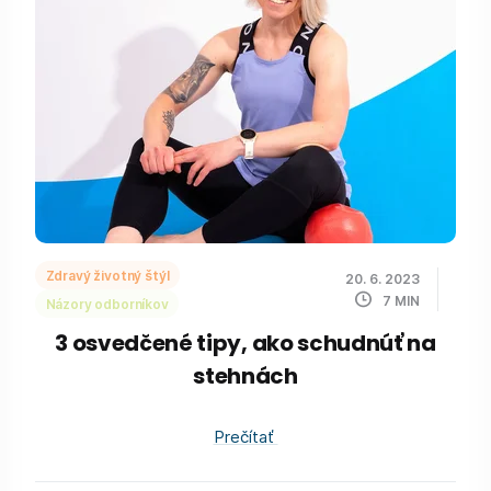
Zdravý životný štýl
20. 6. 2023
7
MIN
Názory odborníkov
3 osvedčené tipy, ako schudnúť na
stehnách
Prečítať