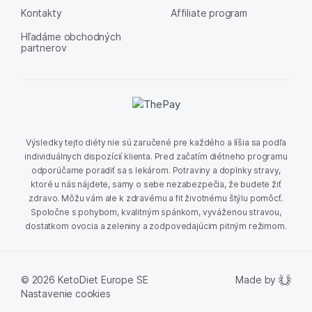
Kontakty
Affiliate program
Hľadáme obchodných
partnerov
Výsledky tejto diéty nie sú zaručené pre každého a líšia sa podľa
individuálnych dispozícií klienta. Pred začatím diétneho programu
odporúčame poradiť sa s lekárom. Potraviny a doplnky stravy,
ktoré u nás nájdete, samy o sebe nezabezpečia, že budete žiť
zdravo. Môžu vám ale k zdravému a fit životnému štýlu pomôcť.
Spoločne s pohybom, kvalitným spánkom, vyváženou stravou,
dostatkom ovocia a zeleniny a zodpovedajúcim pitným režimom.
Made by
© 2026 KetoDiet Europe SE
Nastavenie cookies