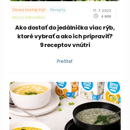
Zdravý životný štýl
Recepty
11. 7. 2023
4
MIN
Názory odborníkov
Ako dostať do jedálnička viac rýb,
ktoré vybrať a ako ich pripraviť?
9 receptov vnútri
Prečítať