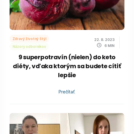
Zdravý životný štýl
22. 8. 2023
6
MIN
Názory odborníkov
9 superpotravín (nielen) do keto
diéty, vďaka ktorým sa budete cítiť
lepšie
Prečítať