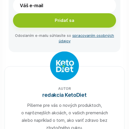
Pridať sa
Odoslaním e-⁠mailu súhlasíte so
spracovaním osobných
údajov
AUTOR
redakcia KetoDiet
Píšeme pre vás o nových produktoch,
o najrôznejších akciách, o vašich premenách
alebo napríklad o tom, ako variť zdravo bez
zbytočného cukru.