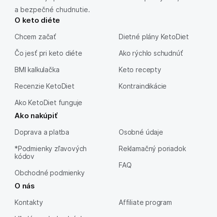
a bezpečné chudnutie.
O keto diéte
Chcem začať
Dietné plány KetoDiet
Čo jesť pri keto diéte
Ako rýchlo schudnúť
BMI kalkulačka
Keto recepty
Recenzie KetoDiet
Kontraindikácie
Ako KetoDiet funguje
Ako nakúpiť
Doprava a platba
Osobné údaje
*Podmienky zľavových
Reklamačný poriadok
kódov
FAQ
Obchodné podmienky
O nás
Kontakty
Affiliate program