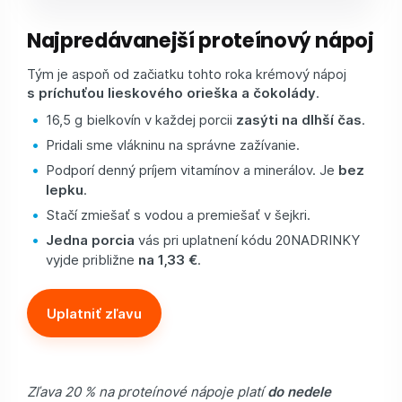
Najpredávanejší proteínový nápoj
Tým je aspoň od začiatku tohto roka krémový nápoj
s príchuťou lieskového orieška a čokolády
.
16,5 g bielkovín v každej porcii
zasýti na dlhší čas
.
Pridali sme vlákninu na správne zažívanie.
Podporí denný príjem vitamínov a minerálov. Je
bez
lepku
.
Stačí zmiešať s vodou a premiešať v šejkri.
Jedna porcia
vás pri uplatnení kódu 20NADRINKY
vyjde približne
na 1,33 €
.
Uplatniť zľavu
Zľava 20 % na proteínové nápoje platí
do nedele