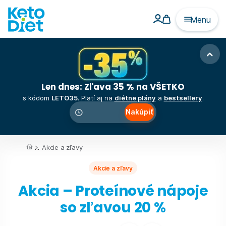
Menu
Len dnes: Zľava 35 % na VŠETKO
s kódom
LETO35
. Platí aj na
diétne plány
a
bestsellery
.
Nakúpiť
00
:
00
:
00
...
Akcie a zľavy
Akcie a zľavy
Akcia – Proteínové nápoje
so zľavou 20 %