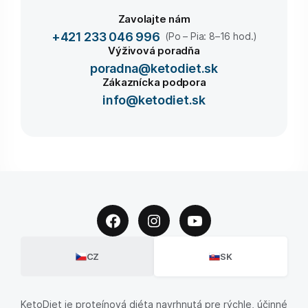
Zavolajte nám
+421 233 046 996
(Po – Pia: 8–16 hod.)
Výživová poradňa
poradna@ketodiet.sk
Zákaznícka podpora
info@ketodiet.sk
CZ
SK
KetoDiet je proteínová diéta navrhnutá pre rýchle, účinné