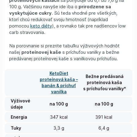
proteínových kašiach
sa pohybuje od 6,1 do 7,6 g na
100 g. Väčšinou navyše ide iba o
prirodzene sa
vyskytujúce cukry
. Sú teda vhodné pre všetkých,
ktorí chcú redukovať svoju hmotnosť (napríklad
pomocou
keto diéty
), a rovnako tak pre nadšencov low
carb stravovania.
Na porovnanie si prezrite tabuľku výživových hodnôt
našej
proteínovej kaše
s príchuťou vanilky a bežne
predávanej proteínovej kaše s vanilkovou príchuťou.
KetoDiet
Bežne predávaná
proteínová kaša –
proteínová kaša
banán & príchuť
s príchuťou vanilky*
vanilka
Výživové
na 100 g
na 100 g
údaje
Energia
347 kcal
391 kcal
Tuky
3,3 g
6,4 g