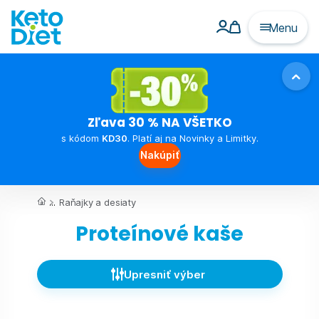
Menu
Zľava 30 % NA VŠETKO
s kódom
KD30
. Platí aj na Novinky a Limitky.
Nakúpiť
...
Raňajky a desiaty
Proteínové kaše
Upresniť výber