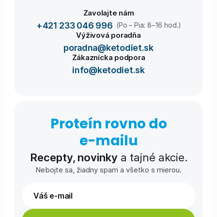
Zavolajte nám
+421 233 046 996
(Po – Pia: 8–16 hod.)
Výživová poradňa
poradna@ketodiet.sk
Zákaznícka podpora
info@ketodiet.sk
Proteín rovno do
e-⁠mailu
Recepty, novinky
a tajné akcie.
Nebojte sa, žiadny spam a všetko s mierou.