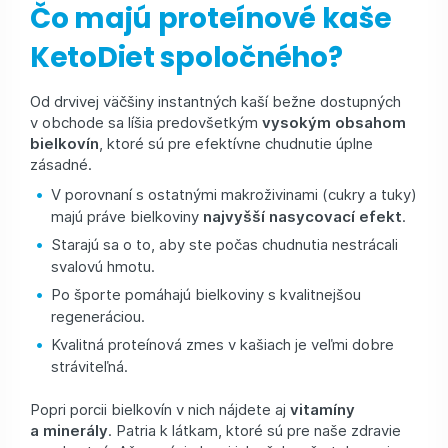
Čo majú proteínové kaše
KetoDiet spoločného?
Od drvivej väčšiny instantných kaší bežne dostupných
v obchode sa líšia predovšetkým
vysokým obsahom
bielkovín
, ktoré sú pre efektívne chudnutie úplne
zásadné.
V porovnaní s ostatnými makroživinami (cukry a tuky)
majú práve bielkoviny
najvyšší nasycovací efekt
.
Starajú sa o to, aby ste počas chudnutia nestrácali
svalovú hmotu.
Po športe pomáhajú bielkoviny s kvalitnejšou
regeneráciou.
Kvalitná proteínová zmes v kašiach je veľmi dobre
stráviteľná.
Popri porcii bielkovín v nich nájdete aj
vitamíny
a minerály
. Patria k látkam, ktoré sú pre naše zdravie