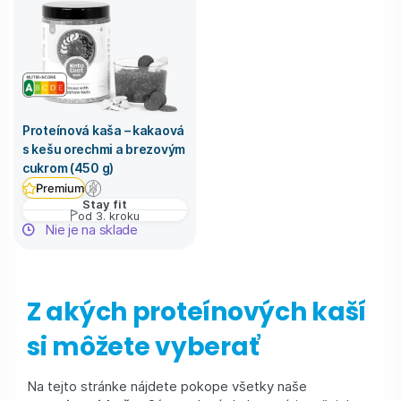
Proteínová kaša – kakaová
s kešu orechmi a brezovým
cukrom (450 g)
Premium
Stay fit
od 3. kroku
Nie je na sklade
Z akých proteínových kaší
si môžete vyberať
Na tejto stránke nájdete pokope všetky naše