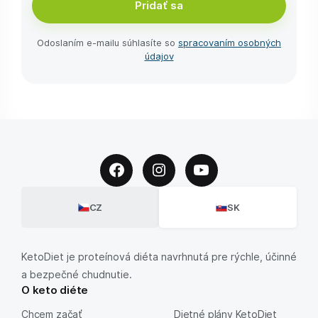
Pridať sa
Odoslaním e-⁠mailu súhlasíte so
spracovaním osobných
údajov
CZ
SK
KetoDiet je proteínová diéta navrhnutá pre rýchle, účinné
a bezpečné chudnutie.
O keto diéte
Chcem začať
Dietné plány KetoDiet