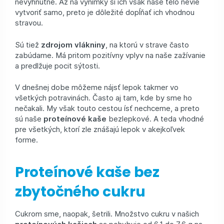
nevyhnutné. Až na výnimky si ich však naše telo nevie
vytvoriť samo, preto je dôležité dopĺňať ich vhodnou
stravou.
Sú tiež
zdrojom vlákniny
, na ktorú v strave často
zabúdame. Má pritom pozitívny vplyv na naše zažívanie
a predlžuje pocit sýtosti.
V dnešnej dobe môžeme nájsť lepok takmer vo
všetkých potravinách. Často aj tam, kde by sme ho
nečakali. My však touto cestou ísť nechceme, a preto
sú naše
proteínové kaše
bezlepkové. A teda vhodné
pre všetkých, ktorí zle znášajú lepok v akejkoľvek
forme.
Proteínové kaše bez
zbytočného cukru
Cukrom sme, naopak, šetrili. Množstvo cukru v našich