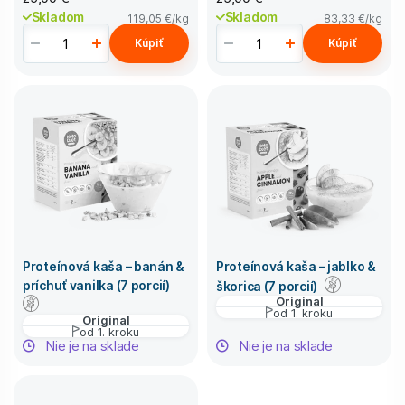
Skladom
Skladom
119,05 €
/kg
83,33 €
/kg
Kúpiť
Kúpiť
Proteínová kaša – banán &
Proteínová kaša – jablko &
príchuť vanilka (7 porcií)
škorica (7 porcií)
Original
od 1. kroku
Original
od 1. kroku
Nie je na sklade
Nie je na sklade