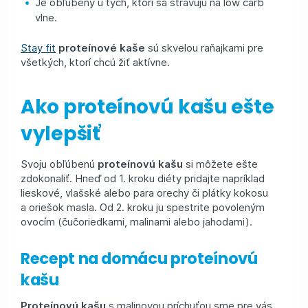
Je obľúbený u tých, ktorí sa stravujú na low carb
vlne.
Stay fit
proteínové kaše
sú skvelou raňajkami pre
všetkých, ktorí chcú žiť aktívne.
Ako proteínovú kašu ešte
vylepšiť
Svoju obľúbenú
proteínovú kašu
si môžete ešte
zdokonaliť. Hneď od 1. kroku diéty pridajte napríklad
lieskové, vlašské alebo para orechy či plátky kokosu
a oriešok masla. Od 2. kroku ju spestrite povoleným
ovocím (čučoriedkami, malinami alebo jahodami).
Recept na domácu proteínovú
kašu
Proteínovú kašu
s malinovou príchuťou sme pre vás