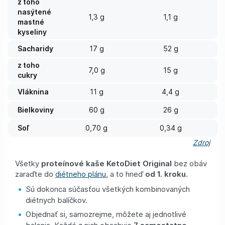
z toho
nasýtené
1,3 g
1,1 g
mastné
kyseliny
Sacharidy
17 g
52 g
z toho
7,0 g
15 g
cukry
Vláknina
11 g
4,4 g
Bielkoviny
60 g
26 g
Soľ
0,70 g
0,34 g
Zdroj
Všetky
proteínové kaše
KetoDiet Original
bez obáv
zaraďte do
diétneho plánu
, a to hneď
od 1. kroku
.
Sú dokonca súčasťou všetkých kombinovaných
diétnych balíčkov.
Objednať si, samozrejme, môžete aj jednotlivé
balenia. Každé z nich obsahuje
7 samostatne