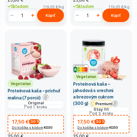
Skladom
Skladom
119,05 €
/kg
119,05 €
/kg
Kúpiť
Kúpiť
Vegetarian
Vegetarian
Proteínová kaša –
jahodová s orechmi
Proteínová kaša – príchuť
a brezovým cukrom
malina (7 porcií)
Original
(300 g)
Premium
od 1. kroku
Stay fit
od 3. kroku
17,50 €
17,50 €
-30
%
-30
%
Do košíka s kódom
KD30
Do košíka s kódom
KD30
25,00 €
25,00 €