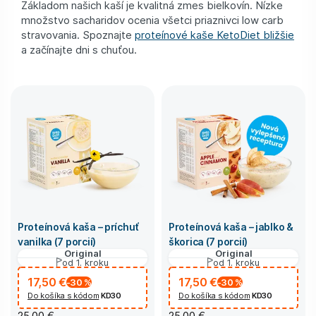
Základom našich kaší je kvalitná zmes bielkovín. Nízke
množstvo sacharidov ocenia všetci priaznivci low carb
stravovania. Spoznajte
proteínové kaše KetoDiet bližšie
a začínajte dni s chuťou.
Proteínová kaša – príchuť
Proteínová kaša – jablko &
vanilka (7 porcií)
škorica (7 porcií)
Original
Original
od 1. kroku
od 1. kroku
17,50 €
17,50 €
-30
%
-30
%
Do košíka s kódom
KD30
Do košíka s kódom
KD30
25,00 €
25,00 €