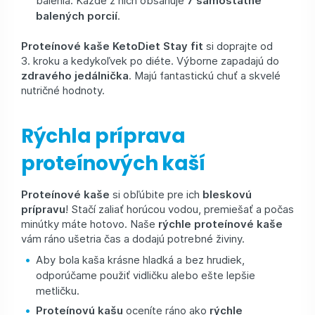
balených porcií
.
Proteínové kaše
KetoDiet Stay fit
si doprajte od
3. kroku a kedykoľvek po diéte. Výborne zapadajú do
zdravého jedálnička
. Majú fantastickú chuť a skvelé
nutričné hodnoty.
Rýchla príprava
proteínových kaší
Proteínové kaše
si obľúbite pre ich
bleskovú
prípravu
! Stačí zaliať horúcou vodou, premiešať a počas
minútky máte hotovo. Naše
rýchle proteínové kaše
vám ráno ušetria čas a dodajú potrebné živiny.
Aby bola kaša krásne hladká a bez hrudiek,
odporúčame použiť vidličku alebo ešte lepšie
metličku.
Proteínovú kašu
oceníte ráno ako
rýchle