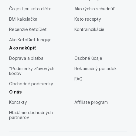
Čo jesť pri keto diéte
Ako rýchlo schudnúť
BMI kalkulačka
Keto recepty
Recenzie KetoDiet
Kontraindikácie
Ako KetoDiet funguje
Ako nakúpiť
Doprava a platba
Osobné údaje
*Podmienky zľavových
Reklamačný poriadok
kódov
FAQ
Obchodné podmienky
O nás
Kontakty
Affiliate program
Hľadáme obchodných
partnerov