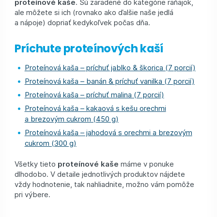
proteínové kaše
. Sú zaradené do kategórie raňajok,
ale môžete si ich (rovnako ako ďalšie naše jedlá
a nápoje) dopriať kedykoľvek počas dňa.
Príchute proteínových kaší
Proteínová kaša – príchuť jablko & škorica (7 porcií)
Proteínová kaša – banán & príchuť vanilka (7 porcií)
Proteínová kaša – príchuť malina (7 porcií)
Proteínová kaša – kakaová s kešu orechmi
a brezovým cukrom (450 g)
Proteínová kaša – jahodová s orechmi a brezovým
cukrom (300 g)
Všetky tieto
proteínové kaše
máme v ponuke
dlhodobo. V detaile jednotlivých produktov nájdete
vždy hodnotenie, tak nahliadnite, možno vám pomôže
pri výbere.