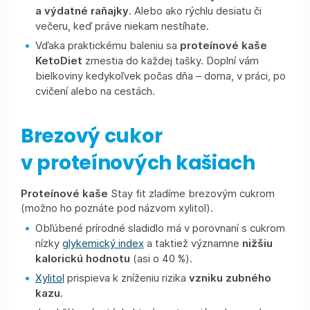
a výdatné raňajky
. Alebo ako rýchlu desiatu či
večeru, keď práve niekam nestíhate.
Vďaka praktickému baleniu sa
proteínové kaše
KetoDiet
zmestia do každej tašky. Doplní vám
bielkoviny kedykoľvek počas dňa – doma, v práci, po
cvičení alebo na cestách.
Brezový cukor
v proteínových kašiach
Proteínové kaše
Stay fit zladíme brezovým cukrom
(možno ho poznáte pod názvom xylitol).
Obľúbené prírodné sladidlo má v porovnaní s cukrom
nízky
glykemický index
a taktiež významne
nižšiu
kalorickú hodnotu
(asi o 40 %).
Xylitol
prispieva k zníženiu rizika
vzniku zubného
kazu
.