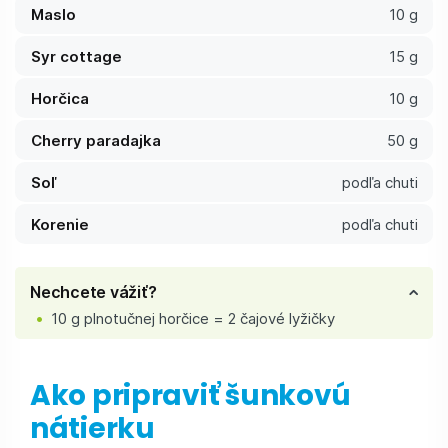
Maslo
10 g
Syr cottage
15 g
Horčica
10 g
Cherry paradajka
50 g
Soľ
podľa chuti
Korenie
podľa chuti
Nechcete vážiť?
10 g plnotučnej horčice = 2 čajové lyžičky
Ako pripraviť šunkovú
nátierku