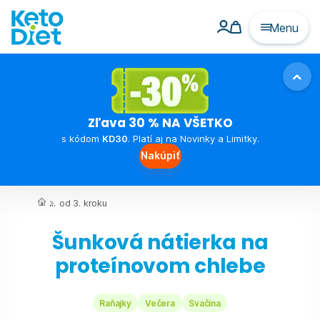
Menu
Zľava 30 % NA VŠETKO
s kódom
KD30
. Platí aj na Novinky a Limitky.
Nakúpiť
...
od 3. kroku
Šunková nátierka na
proteínovom chlebe
Raňajky
Večera
Svačina