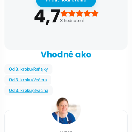
4,7
3
hodnotení
Vhodné ako
od 3. kroku
/
Raňajky
od 3. kroku
/
Večera
od 3. kroku
/
Svačina