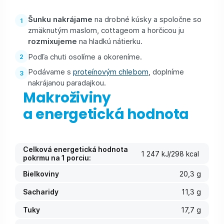
Šunku nakrájame
na drobné kúsky a spoločne so
zmäknutým maslom, cottageom a horčicou ju
rozmixujeme
na hladkú nátierku.
Podľa chuti osolíme a okoreníme.
Podávame s
proteínovým chlebom
, doplníme
nakrájanou paradajkou.
Makroživiny
a energetická hodnota
Celková energetická hodnota
1 247 kJ/298 kcal
pokrmu na 1 porciu:
Bielkoviny
20,3 g
Sacharidy
11,3 g
Tuky
17,7 g