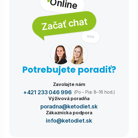
Online
Začať chat
Potrebujete poradiť?
Zavolajte nám
+421 233 046 996
(Po – Pia: 8–16 hod.)
Výživová poradňa
poradna@ketodiet.sk
Zákaznícka podpora
info@ketodiet.sk