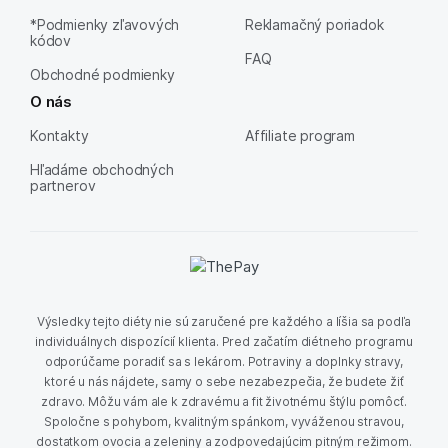
*Podmienky zľavových
Reklamačný poriadok
kódov
FAQ
Obchodné podmienky
O nás
Kontakty
Affiliate program
Hľadáme obchodných
partnerov
Výsledky tejto diéty nie sú zaručené pre každého a líšia sa podľa
individuálnych dispozícií klienta. Pred začatím diétneho programu
odporúčame poradiť sa s lekárom. Potraviny a doplnky stravy,
ktoré u nás nájdete, samy o sebe nezabezpečia, že budete žiť
zdravo. Môžu vám ale k zdravému a fit životnému štýlu pomôcť.
Spoločne s pohybom, kvalitným spánkom, vyváženou stravou,
dostatkom ovocia a zeleniny a zodpovedajúcim pitným režimom.