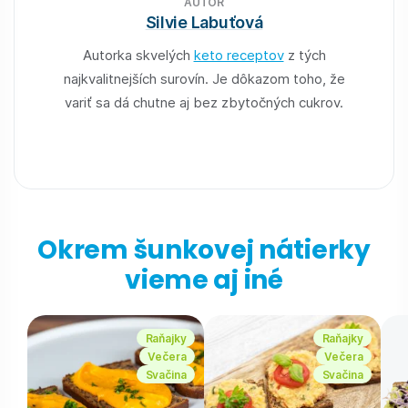
AUTOR
Silvie Labuťová
Autorka skvelých
keto receptov
z tých
najkvalitnejších surovín. Je dôkazom toho, že
variť sa dá chutne aj bez zbytočných cukrov.
Okrem šunkovej nátierky
vieme aj iné
Raňajky
Raňajky
Večera
Večera
Svačina
Svačina