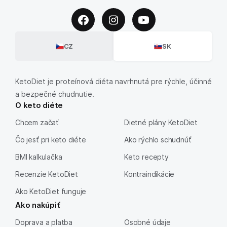
CZ
SK
KetoDiet je proteínová diéta navrhnutá pre rýchle, účinné
a bezpečné chudnutie.
O keto diéte
Chcem začať
Dietné plány KetoDiet
Čo jesť pri keto diéte
Ako rýchlo schudnúť
BMI kalkulačka
Keto recepty
Recenzie KetoDiet
Kontraindikácie
Ako KetoDiet funguje
Ako nakúpiť
Doprava a platba
Osobné údaje