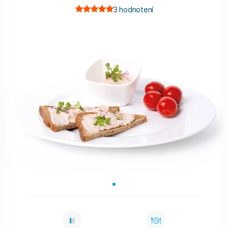
3
hodnotení