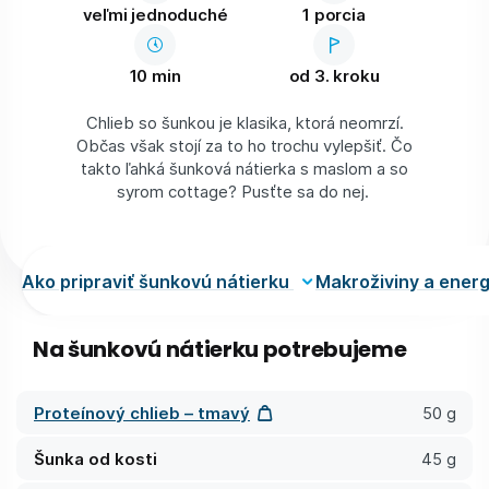
veľmi jednoduché
1 porcia
10 min
od 3. kroku
Chlieb so šunkou je klasika, ktorá neomrzí.
Občas však stojí za to ho trochu vylepšiť. Čo
takto ľahká šunková nátierka s maslom a so
syrom cottage? Pusťte sa do nej.
Ako pripraviť šunkovú nátierku
Makroživiny a ener
Na šunkovú nátierku potrebujeme
Proteínový chlieb – tmavý
50 g
Šunka od kosti
45 g