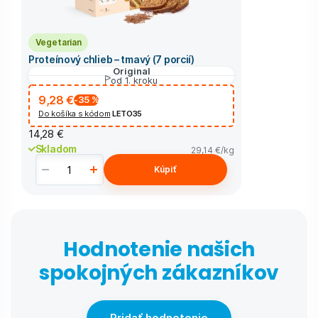
Vegetarian
Proteínový chlieb – tmavý (7 porcií)
Original
od 1. kroku
9,28 €
-35
%
Do košíka s kódom
LETO35
14,28 €
Skladom
29,14 €
/kg
Kúpiť
Hodnotenie našich
spokojných zákazníkov
Pridať hodnotenie