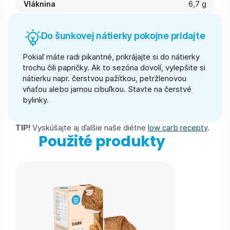
Vláknina
6,7 g
Do šunkovej nátierky pokojne pridajte
Pokiaľ máte radi pikantné, prikrájajte si do nátierky
trochu čili papričky. Ak to sezóna dovolí, vylepšite si
nátierku napr. čerstvou pažítkou, petržlenovou
vňaťou alebo jarnou cibuľkou. Stavte na čerstvé
bylinky.
TIP!
Vyskúšajte aj ďalšie naše diétne
low carb recepty
.
Použité produkty