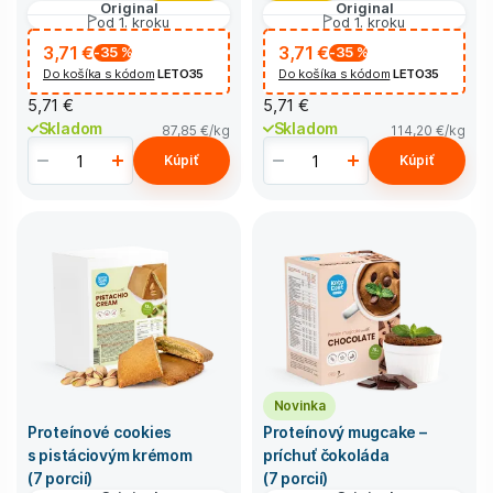
Original
Original
od 1. kroku
od 1. kroku
3,71 €
3,71 €
-35
%
-35
%
Do košíka s kódom
LETO35
Do košíka s kódom
LETO35
5,71 €
5,71 €
Skladom
Skladom
87,85 €
/kg
114,20 €
/kg
Kúpiť
Kúpiť
Novinka
Proteínové cookies
Proteínový mugcake –
s pistáciovým krémom
príchuť čokoláda
(7 porcií)
(7 porcií)