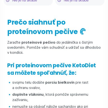
Nie je na sklade
Nie je na sklade
Prečo siahnuť po
proteínovom pečive 🥐
Zaraďte
proteínové pečivo
do jedálnička s čistým
svedomím. Pomôže vám schudnúť a udržať sa dlhodobo
v kondícii.
Pri proteínovom pečive KetoDiet
sa môžete spoľahnúť, že:
svojmu telu dodáte
porciu bielkovín
pre rast
a ochranu svalov,
doplníte vlákninu
, ktorá pomôže správnemu
zažívaniu,
nemusíte sa obávať nálože sacharidov ako pri