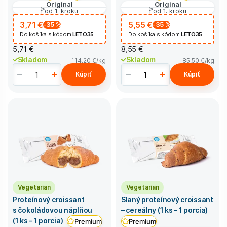
Original
Original
od 1. kroku
od 1. kroku
3,71 €
5,55 €
-35
%
-35
%
Do košíka s kódom
LETO35
Do košíka s kódom
LETO35
5,71 €
8,55 €
Skladom
Skladom
114,20 €
/kg
85,50 €
/kg
Kúpiť
Kúpiť
Vegetarian
Vegetarian
Proteínový croissant
Slaný proteínový croissant
s čokoládovou náplňou
– cereálny (1 ks – 1 porcia)
(1 ks – 1 porcia)
Premium
Premium