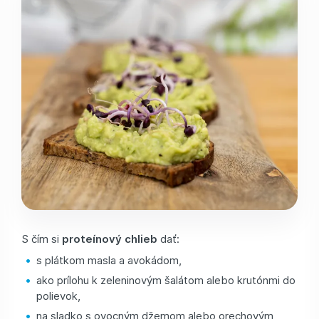
S čím si
proteínový chlieb
dať:
s plátkom masla a avokádom,
ako prílohu k zeleninovým šalátom alebo krutónmi do
polievok,
na sladko s ovocným džemom alebo orechovým