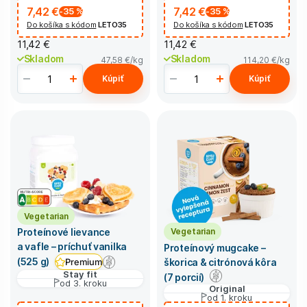
7,42 €
7,42 €
-35
%
-35
%
Do košíka s kódom
LETO35
Do košíka s kódom
LETO35
11,42 €
11,42 €
Skladom
Skladom
47,58 €
/kg
114,20 €
/kg
Kúpiť
Kúpiť
Vegetarian
Vegetarian
Proteínové lievance
a vafle – príchuť vanilka
Proteínový mugcake –
(525 g)
škorica & citrónová kôra
Premium
Stay fit
(7 porcií)
od 3. kroku
Original
od 1. kroku