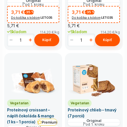
Original
Original
od 1. kroku
od 1. kroku
3,71 €
3,71 €
-35
%
-35
%
Do košíka s kódom
LETO35
Do košíka s kódom
LETO35
5,71 €
5,71 €
Skladom
Skladom
114,20 €
/kg
114,20 €
/kg
Kúpiť
Kúpiť
Vegetarian
Vegetarian
Proteínový croissant –
Proteínový chlieb – tmavý
náplň čokoláda & mango
(7 porcií)
Original
(1 ks – 1 porcia)
Premium
od 1. kroku