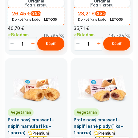
Original
Original
od 1. kroku
od 1. kroku
26,45 €
23,21 €
-35
%
-35
%
Do košíka s kódom
LETO35
Do košíka s kódom
LETO35
40,70 €
35,71 €
Skladom
Skladom
116,29 €
/kg
145,76 €
/kg
Kúpiť
Kúpiť
Vegetarian
Vegetarian
Proteínový croissant –
Proteínový croissant –
náplň marhuľa (1 ks –
náplň lesné plody (1 ks –
1 porcia)
1 porcia)
Premium
Premium