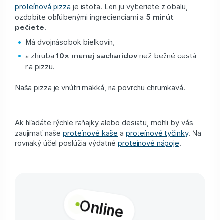
proteínová pizza
je istota. Len ju vyberiete z obalu,
ozdobíte obľúbenými ingredienciami a
5 minút
pečiete
.
Má dvojnásobok bielkovín,
a zhruba
10× menej sacharidov
než bežné cestá
na pizzu.
Naša pizza je vnútri mäkká, na povrchu chrumkavá.
Ak hľadáte rýchle raňajky alebo desiatu, mohli by vás
zaujímať naše
proteínové kaše
a
proteínové tyčinky
. Na
rovnaký účel poslúžia výdatné
proteínové nápoje
.
Online