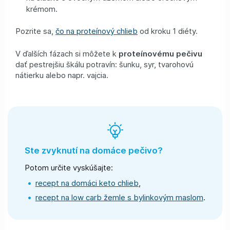
krémom.
Pozrite sa,
čo na proteínový chlieb
od kroku 1 diéty.
V ďalších fázach si môžete k
proteínovému pečivu
dať pestrejšiu škálu potravín: šunku, syr, tvarohovú
nátierku alebo napr. vajcia.
Ste zvyknutí na domáce pečivo?
Potom určite vyskúšajte:
recept na domáci keto chlieb
,
recept na low carb žemle s bylinkovým maslom
.