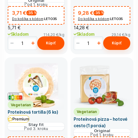
Original
od 1. kroku
3,71 €
9,28 €
-35
%
-35
%
Do košíka s kódom
LETO35
Do košíka s kódom
LETO35
5,71 €
14,28 €
Skladom
Skladom
114,20 €
/kg
29,14 €
/kg
Kúpiť
Kúpiť
Vegetarian
Vegetarian
Proteínová tortilla (6 ks)
Proteínová pizza – hotové
Premium
Stay fit
cesto (1 porcia)
od 3. kroku
Original
od 1. kroku