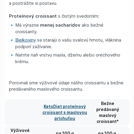
a postrážite si postavu.
Proteínový croissant
s čistým svedomím:
Má výrazne
menej sacharidov
ako bežné
croissanty.
Bielkoviny
sa starajú o vašu svalovú hmotu, vláknina
podporí zažívanie.
Natrite naň vrstvu masla, džemu alebo orechového
krému.
Porovnali sme výživové údaje nášho croissantu a bežne
predávaného maslového croissantu.
Bežne
KetoDiet proteínový
predávaný
croissant s maslovou
maslový
príchuťou
croissant*
Výživové
na 100 g
na 100 g