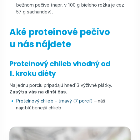
bežnom pečive (napr. v 100 g bieleho rožka je cez
57 g sacharidov).
Aké proteínové pečivo
u nás nájdete
Proteínový chlieb vhodný od
1. kroku diéty
Na jednu porciu pripadajú hneď 3 výživné plátky.
Zasýtia vás na dlhší čas.
Proteínový chlieb – tmavý (7 porcií)
– náš
najobľúbenejší chlieb