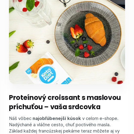
Proteínový croissant s maslovou
príchuťou – vaša srdcovka
Náš vôbec
najobľúbenejší kúsok
v celom e-shope.
Nadýchané a vláčne cesto, chuť poctivého masla.
Základ každej francúzskej pekárne teraz môžete aj vy