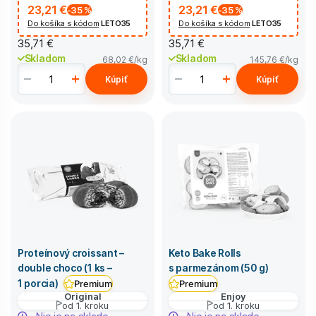
23,21 €
23,21 €
-35
%
-35
%
Do košíka s kódom
LETO35
Do košíka s kódom
LETO35
35,71 €
35,71 €
Skladom
Skladom
68,02 €
/kg
145,76 €
/kg
Kúpiť
Kúpiť
Proteínový croissant –
Keto Bake Rolls
double choco (1 ks –
s parmezánom (50 g)
1 porcia)
Premium
Premium
Original
Enjoy
od 1. kroku
od 1. kroku