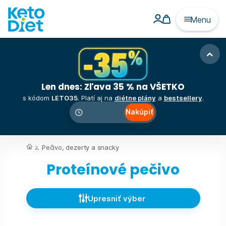
Menu
Len dnes: Zľava 35 % na VŠETKO
s kódom
LETO35
. Platí aj na
diétne plány
a
bestsellery
.
Nakúpiť
00
:
00
:
00
...
Pečivo, dezerty a snacky
Proteínové pečivo
Upresniť výber