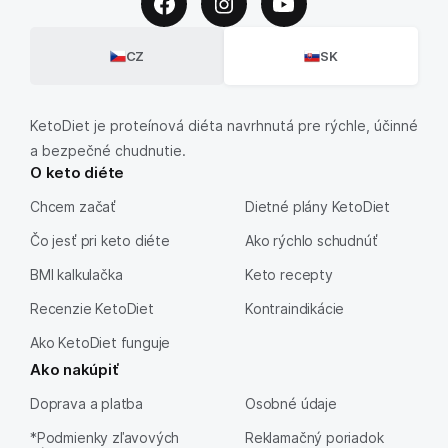
CZ
SK
KetoDiet je proteínová diéta navrhnutá pre rýchle, účinné
a bezpečné chudnutie.
O keto diéte
Chcem začať
Dietné plány KetoDiet
Čo jesť pri keto diéte
Ako rýchlo schudnúť
BMI kalkulačka
Keto recepty
Recenzie KetoDiet
Kontraindikácie
Ako KetoDiet funguje
Ako nakúpiť
Doprava a platba
Osobné údaje
*Podmienky zľavových
Reklamačný poriadok