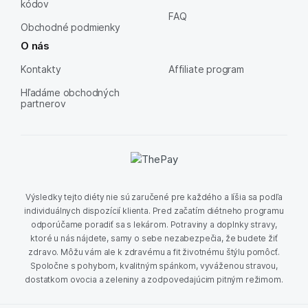
kódov
FAQ
Obchodné podmienky
O nás
Kontakty
Affiliate program
Hľadáme obchodných
partnerov
Výsledky tejto diéty nie sú zaručené pre každého a líšia sa podľa
individuálnych dispozícií klienta. Pred začatím diétneho programu
odporúčame poradiť sa s lekárom. Potraviny a doplnky stravy,
ktoré u nás nájdete, samy o sebe nezabezpečia, že budete žiť
zdravo. Môžu vám ale k zdravému a fit životnému štýlu pomôcť.
Spoločne s pohybom, kvalitným spánkom, vyváženou stravou,
dostatkom ovocia a zeleniny a zodpovedajúcim pitným režimom.