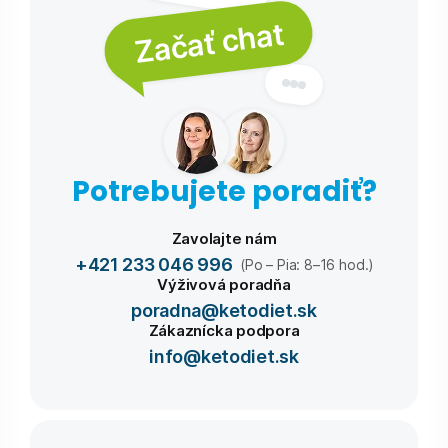
Začať chat
Potrebujete poradiť?
Zavolajte nám
+421 233 046 996
(Po – Pia: 8–16 hod.)
Výživová poradňa
poradna@ketodiet.sk
Zákaznícka podpora
info@ketodiet.sk