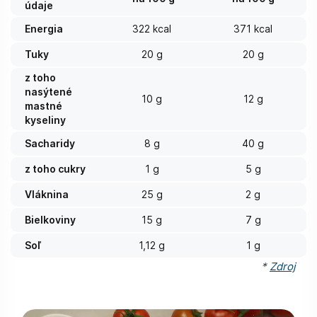
údaje
Energia
322 kcal
371 kcal
Tuky
20 g
20 g
z toho
nasýtené
10 g
12 g
mastné
kyseliny
Sacharidy
8 g
40 g
z toho cukry
1 g
5 g
Vláknina
25 g
2 g
Bielkoviny
15 g
7 g
Soľ
1,12 g
1 g
*
Zdroj