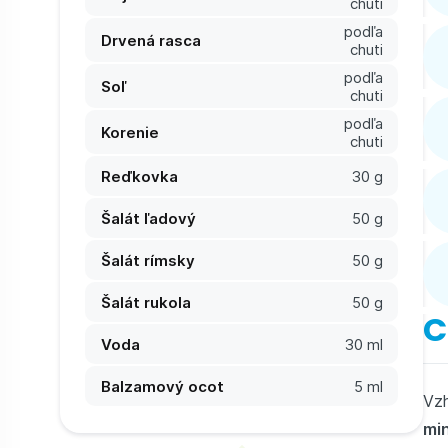
chuti
podľa
Drvená rasca
chuti
podľa
Soľ
chuti
podľa
Korenie
chuti
Reďkovka
30 g
Šalát ľadový
50 g
Šalát rímsky
50 g
Šalát rukola
50 g
C
Voda
30 ml
Balzamový ocot
5 ml
Vz
mi