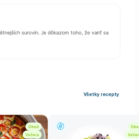
litnejších surovín. Je dôkazom toho, že variť sa
Všetky recepty
Obed
Obe
Večera
Večer