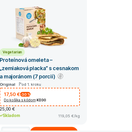
Vegetarian
Proteínová omeleta –
„zemiaková placka“ s cesnakom
a majoránom (7 porcií)
Original
od 1. kroku
17,50 €
-30
%
Do košíka s kódom
KD30
25,00 €
Skladom
119,05 €
/kg