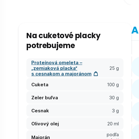
A
Na cuketové placky
potrebujeme
Proteínová omeleta –
„zemiaková placka“
25 g
s cesnakom a majoránom
Cuketa
100 g
Zeler buľva
30 g
Cesnak
3 g
Olivový olej
20 ml
podľa
Majorán