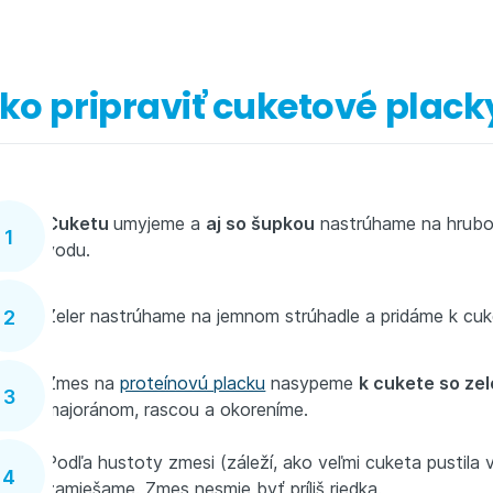
ko pripraviť cuketové plack
Cuketu
umyjeme a
aj so šupkou
nastrúhame na hrubom
vodu.
Zeler nastrúhame na jemnom strúhadle a pridáme k cu
Zmes na
proteínovú placku
nasypeme
k cukete so ze
majoránom, rascou a okoreníme.
Podľa hustoty zmesi (záleží, ako veľmi cuketa pustila
zamiešame. Zmes nesmie byť príliš riedka.