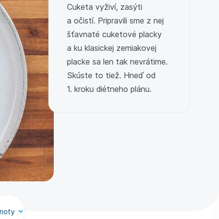
Cuketa vyživí, zasýti
a očistí. Pripravili sme z nej
šťavnaté cuketové placky
a ku klasickej zemiakovej
placke sa len tak nevrátime.
Skúste to tiež. Hneď od
1. kroku diétneho plánu.
noty