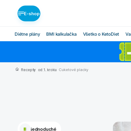
E-shop
Diétne plány
BMI kalkulačka
Všetko o KetoDiet
Va
Diétne plány KetoDiet
Ako KetoDiet funguje
O proteínovej diéte
Nízka nadváha (BASIC)
Recepty
od 1. kroku
Cuketové placky
Ketóza
Stredná nadváha
(MEDIUM)
Chcem začať
Vysoká nadváha
BMI kalkulačka
(INTENSE)
Čo budem jesť
Ktorý plán je pre mňa?
jednoduché