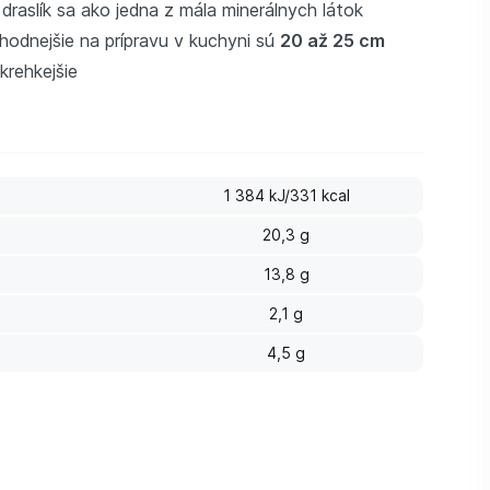
 draslík sa ako jedna z mála minerálnych látok
vhodnejšie na prípravu v kuchyni sú
20 až 25 cm
krehkejšie
1 384 kJ/331 kcal
20,3 g
13,8 g
2,1 g
4,5 g