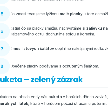
Zo zmesi tvarujeme lyžicou
malé placky
, ktoré osmaží
Zatiaľ čo sa placky smažia, nachystáme si
zálievku na
balzamového octu, dochutíme soľou a korením.
Zmes listových šalátov
doplníme nakrájanými reďkovk
Upečené placky podávame s ochuteným šalátom.
uketa – zelený zázrak
hľadom na obsah vody nás
cuketa
v horúcich dňoch zavlaž
nerálnych látok
, ktoré v horúcom počasí strácame potením. Id