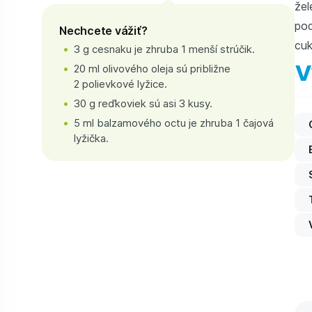
žel
pod
Nechcete vážiť?
cuk
3 g cesnaku je zhruba 1 menší strúčik.
V
20 ml olivového oleja sú približne
2 polievkové lyžice.
30 g reďkoviek sú asi 3 kusy.
5 ml balzamového octu je zhruba 1 čajová
lyžička.