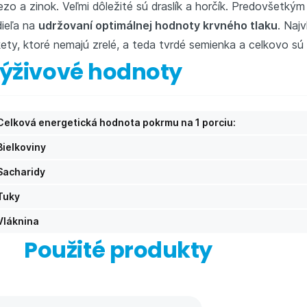
ezo a zinok. Veľmi dôležité sú draslík a horčík. Predovšetkým
ieľa na
udržovaní optimálnej hodnoty krvného tlaku
. Naj
ety, ktoré nemajú zrelé, a teda tvrdé semienka a celkovo sú 
ýživové hodnoty
Celková energetická hodnota pokrmu na 1 porciu:
Bielkoviny
Sacharidy
Tuky
Vláknina
Použité produkty