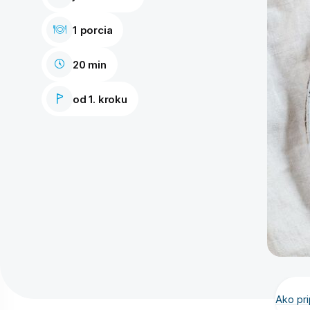
1 porcia
20 min
od 1. kroku
Ako pri