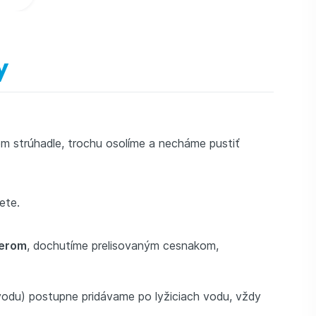
y
 strúhadle, trochu osolíme a necháme pustiť
kete.
lerom
, dochutíme prelisovaným cesnakom,
 vodu) postupne pridávame po lyžiciach vodu, vždy