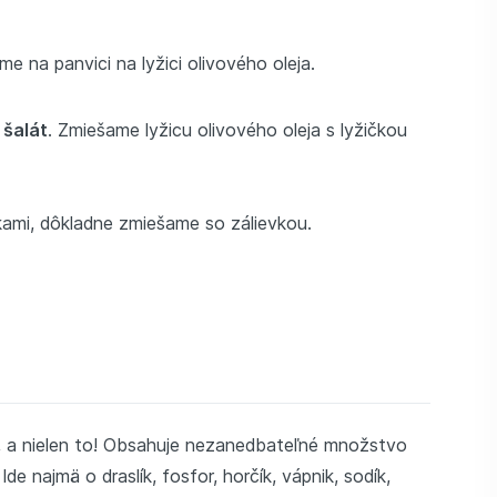
me na panvici na lyžici olivového oleja.
 šalát
. Zmiešame lyžicu olivového oleja s lyžičkou
ami, dôkladne zmiešame so zálievkou.
í, a nielen to! Obsahuje nezanedbateľné množstvo
e najmä o draslík, fosfor, horčík, vápnik, sodík,