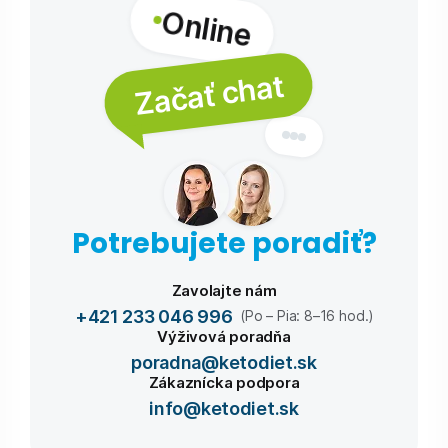
Online
Začať chat
Potrebujete poradiť?
Zavolajte nám
+421 233 046 996
(Po – Pia: 8–16 hod.)
Výživová poradňa
poradna@ketodiet.sk
Zákaznícka podpora
info@ketodiet.sk