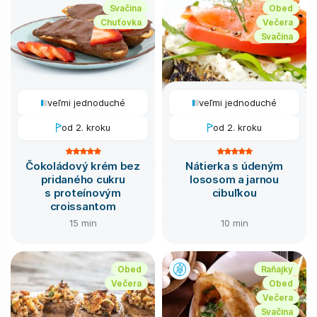
Svačina
Obed
Chuťovka
Večera
Svačina
veľmi jednoduché
veľmi jednoduché
od 2. kroku
od 2. kroku
Čokoládový krém bez
Nátierka s údeným
pridaného cukru
lososom a jarnou
s proteínovým
cibuľkou
croissantom
15 min
10 min
Obed
Raňajky
Večera
Obed
Večera
Svačina