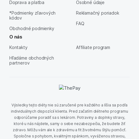
Doprava a platba
Osobné údaje
*Podmienky zľavových
Reklamačný poriadok
kódov
FAQ
Obchodné podmienky
O nás
Kontakty
Affiliate program
Hľadáme obchodných
partnerov
Výsledky tejto diéty nie sú zaručené pre každého a líšia sa podľa
individuálnych dispozícií klienta. Pred začatím diétneho programu
odporúčame poradiť sa s lekárom. Potraviny a doplnky stravy,
ktoré u nás nájdete, samy o sebe nezabezpečia, že budete žiť
zdravo. Môžu vám ale k zdravému a fit životnému štýlu pomôcť.
Spoločne s pohybom, kvalitným spánkom, vyváženou stravou,