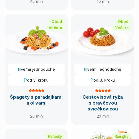
45 min
10 min
Obed
Obed
Večera
Večera
veľmi jednoduché
veľmi jednoduché
od 3. kroku
od 3. kroku
Špagety s paradajkami
Cestovinová ryža
a olivami
s bravčovou
sviečkovicou
20 min
20 min
Raňajky
Raňajky