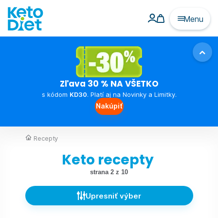
Menu
Zľava 30 % NA VŠETKO
s kódom
KD30
. Platí aj na Novinky a Limitky.
Nakúpiť
Recepty
Keto recepty
strana 2 z 10
Upresniť výber