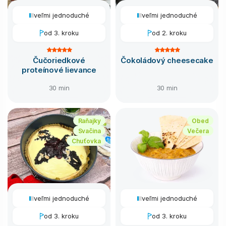
veľmi jednoduché
veľmi jednoduché
od 3. kroku
od 2. kroku
Čučoriedkové
Čokoládový cheesecake
proteínové lievance
30 min
30 min
Raňajky
Obed
Svačina
Večera
Chuťovka
veľmi jednoduché
veľmi jednoduché
od 3. kroku
od 3. kroku