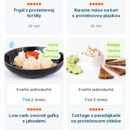
Frgál z proteínovej
Kuracie mäso na karí
tortilly
s proteínovou plackou
40 min
30 min
Obed
Raňajky
Večera
Večera
Chuťovka
Svačina
veľmi jednoduché
veľmi jednoduché
od 2. kroku
od 3. kroku
Low carb ovocné guľky
Cottage s paradajkami
s jahodami
na proteínovom chlebe