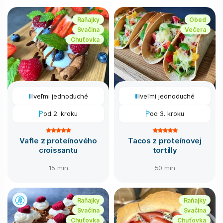
Raňajky
Obed
Svačina
Večera
Chuťovka
veľmi jednoduché
veľmi jednoduché
od 2. kroku
od 3. kroku
Vafle z proteínového
Tacos z proteínovej
croissantu
tortilly
15 min
50 min
Raňajky
Raňajky
Svačina
Svačina
Chuťovka
Chuťovka