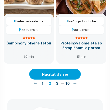
veľmi jednoduché
veľmi jednoduché
od 2. kroku
od 1. kroku
Šampiňóny plnené fetou
Proteínová omeleta so
šampiňónmi a pórom
60 min
15 min
Načítať ďalšie
…
1
2
3
10