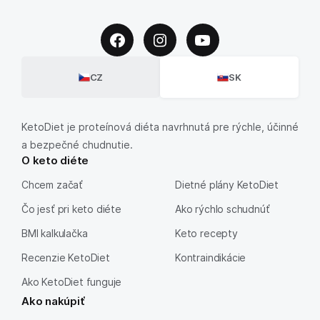
CZ
SK
KetoDiet je proteínová diéta navrhnutá pre rýchle, účinné
a bezpečné chudnutie.
O keto diéte
Chcem začať
Dietné plány KetoDiet
Čo jesť pri keto diéte
Ako rýchlo schudnúť
BMI kalkulačka
Keto recepty
Recenzie KetoDiet
Kontraindikácie
Ako KetoDiet funguje
Ako nakúpiť