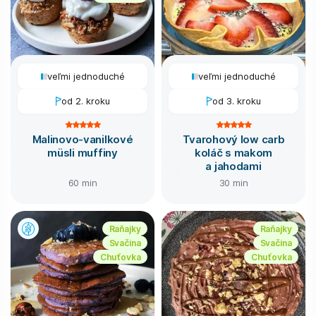
veľmi jednoduché
veľmi jednoduché
od 2. kroku
od 3. kroku
Malinovo-vanilkové
Tvarohový low carb
müsli muffiny
koláč s makom
a jahodami
60 min
30 min
Raňajky
Raňajky
Svačina
Svačina
Chuťovka
Chuťovka