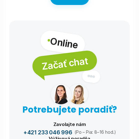
Online
Začať chat
Potrebujete poradiť?
Zavolajte nám
+421 233 046 996
(Po – Pia: 8–16 hod.)
Výživová poradňa