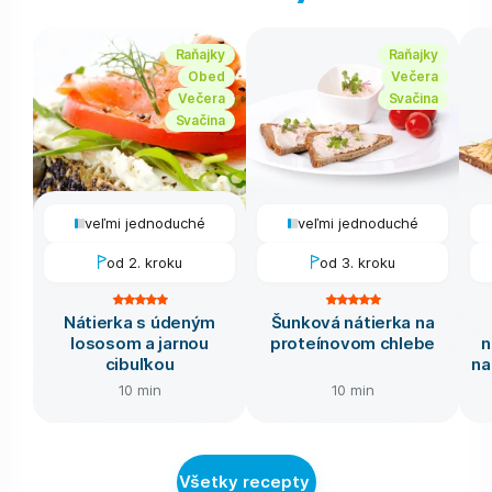
Raňajky
Raňajky
Obed
Večera
Večera
Svačina
Svačina
veľmi jednoduché
veľmi jednoduché
od 2. kroku
od 3. kroku
Nátierka s údeným
Šunková nátierka na
lososom a jarnou
proteínovom chlebe
n
cibuľkou
na
10 min
10 min
Všetky recepty