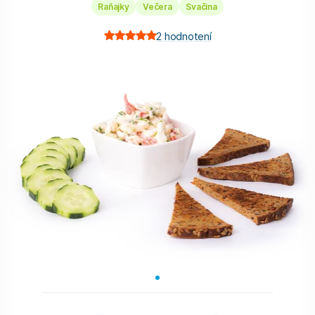
Raňajky
Večera
Svačina
2
hodnotení