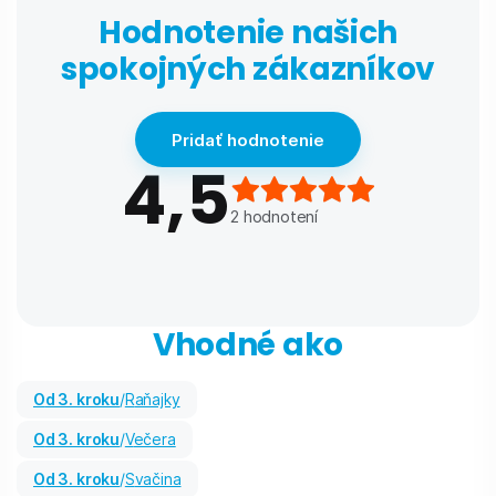
Hodnotenie našich
spokojných zákazníkov
Pridať hodnotenie
4,5
2
hodnotení
Vhodné ako
od 3. kroku
/
Raňajky
od 3. kroku
/
Večera
od 3. kroku
/
Svačina