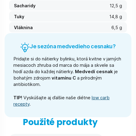
Sacharidy
12,5 g
Tuky
14,8 g
Vláknina
6,5 g
Je sezóna medvedieho cesnaku?
Pridajte si do nátierky bylinku, ktorá kvitne v jarných
mesiacoch zhruba od marca do mája a skvele sa
hodí azda do každej nátierky.
Medvedí cesnak
je
bohatým zdrojom
vitamínu C
a prírodným
antibiotikom.
TIP!
Vyskúšajte aj ďalšie naše diétne
low carb
recepty
.
Použité produkty