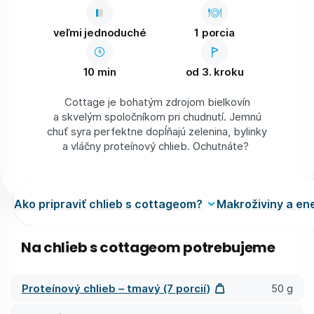
veľmi jednoduché
1 porcia
10 min
od 3. kroku
Cottage je bohatým zdrojom bielkovín
a skvelým spoločníkom pri chudnutí. Jemnú
chuť syra perfektne dopĺňajú zelenina, bylinky
a vláčny proteínový chlieb. Ochutnáte?
Ako pripraviť chlieb s cottageom?
Makroživiny a en
Na chlieb s cottageom potrebujeme
Proteínový chlieb – tmavý (7 porcií)
50 g