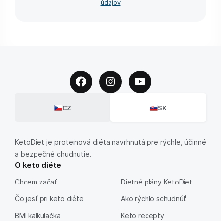
údajov
CZ
SK
KetoDiet je proteínová diéta navrhnutá pre rýchle, účinné
a bezpečné chudnutie.
O keto diéte
Chcem začať
Dietné plány KetoDiet
Čo jesť pri keto diéte
Ako rýchlo schudnúť
BMI kalkulačka
Keto recepty