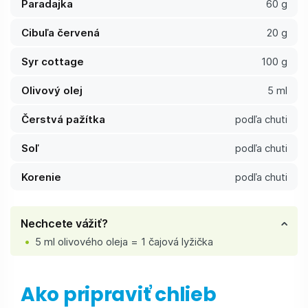
Paradajka
60 g
Cibuľa červená
20 g
Syr cottage
100 g
Olivový olej
5 ml
Čerstvá pažítka
podľa chuti
Soľ
podľa chuti
Korenie
podľa chuti
Nechcete vážiť?
5 ml olivového oleja = 1 čajová lyžička
Ako pripraviť chlieb