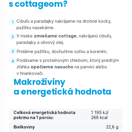
s cottageom?
Cibuľu a paradajky nakrájame na drobné kocky,
pažítku nasekáme.
V miske
zmiešame cottage
, nakrájanú cibuľu,
paradajky a olivový olej.
Pridáme pažítku, dochutíme soľou a korením.
Podávame s proteínovým chlebom, ktorý predtým
zľahka
opečieme nasucho
na panvici alebo
v hriankovači.
Makroživiny
a energetická hodnota
Celková energetická hodnota
1 195 kJ/
pokrmu na 1 porciu:
286 kcal
Bielkoviny
22,8 g