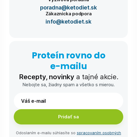
poradna@ketodiet.sk
Zákaznícka podpora
info@ketodiet.sk
Proteín rovno do
e-⁠mailu
Recepty, novinky
a tajné akcie.
Nebojte sa, žiadny spam a všetko s mierou.
Pridať sa
Odoslaním e-⁠mailu súhlasíte so
spracovaním osobných