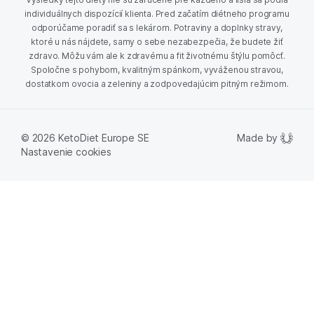
individuálnych dispozícií klienta. Pred začatím diétneho programu
odporúčame poradiť sa s lekárom. Potraviny a doplnky stravy,
ktoré u nás nájdete, samy o sebe nezabezpečia, že budete žiť
zdravo. Môžu vám ale k zdravému a fit životnému štýlu pomôcť.
Spoločne s pohybom, kvalitným spánkom, vyváženou stravou,
dostatkom ovocia a zeleniny a zodpovedajúcim pitným režimom.
Made by
© 2026 KetoDiet Europe SE
Nastavenie cookies