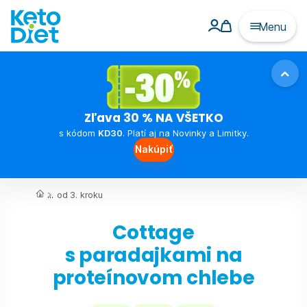
Menu
Zľava 30 % NA VŠETKO
s kódom
KD30
. Platí aj na Novinky a Limitky.
Nakúpiť
...
od 3. kroku
Cottage
s paradajkami na
proteínovom chlebe