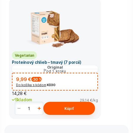
Vegetarian
Proteínový chlieb – tmavý (7 porcií)
Original
od 1. kroku
9,99 €
-30
%
Do košíka s kódom
KD30
14,28 €
Skladom
29,14 €
/kg
Kúpiť