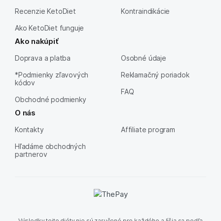
Recenzie KetoDiet
Kontraindikácie
Ako KetoDiet funguje
Ako nakúpiť
Doprava a platba
Osobné údaje
*Podmienky zľavových
Reklamačný poriadok
kódov
FAQ
Obchodné podmienky
O nás
Kontakty
Affiliate program
Hľadáme obchodných
partnerov
Výsledky tejto diéty nie sú zaručené pre každého a líšia sa podľa